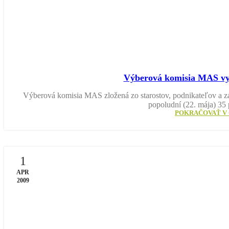
Výberová komisia MAS vyb
Výberová komisia MAS zložená zo starostov, podnikateľov a zá
popoludní (22. mája) 35 
POKRAČOVAŤ V 
1
APR
2009