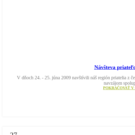
Návšteva priateľ
V dňoch 24. - 25. júna 2009 navštívili náš región priatelia 
navzájom spolu
POKRAČOVAŤ V 
27