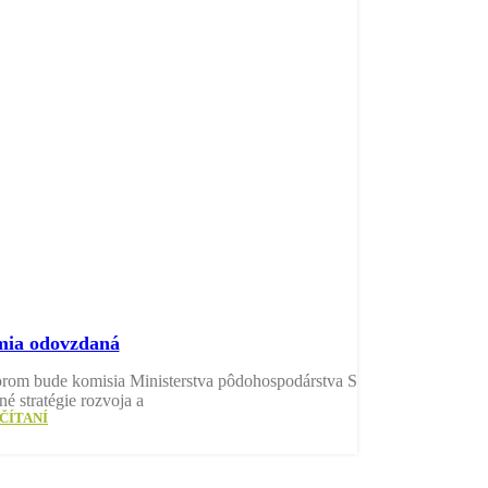
emia odovzdaná
torom bude komisia Ministerstva pôdohospodárstva SR
é stratégie rozvoja a
ČÍTANÍ