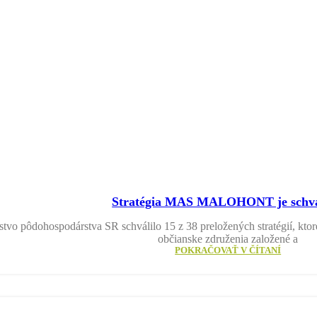
Stratégia MAS MALOHONT je schv
stvo pôdohospodárstva SR schválilo 15 z 38 preložených stratégií, kt
občianske združenia založené a
POKRAČOVAŤ V ČÍTANÍ