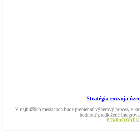
Stratégia rozvoja úz
V najbližších mesiacoch bude prebiehať výberový proces, v k
hodnotiť predložené Integrovan
POKRAČOVAŤ V 