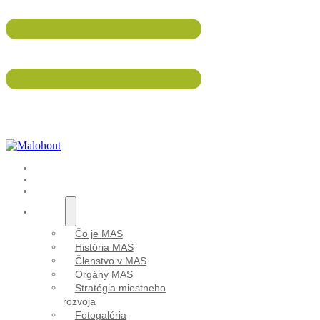
047/5695 533
info@malohont.sk
ÚVOD
AKTUALITY
PODUJATIA
O NÁS
Čo je MAS
História MAS
Členstvo v MAS
Orgány MAS
Stratégia miestneho
rozvoja
Fotogaléria