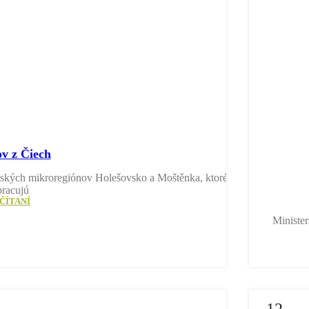
ov z Čiech
z českých mikroregiónov Holešovsko a Moštěnka, ktoré
pracujú
ČÍTANÍ
Minister
12