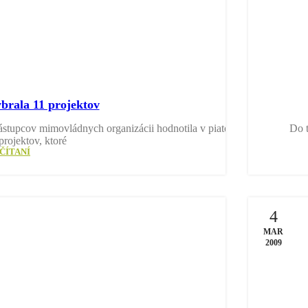
rala 11 projektov
stupcov mimovládnych organizácii hodnotila v piatok
Do t
projektov, ktoré
ČÍTANÍ
4
MAR
2009