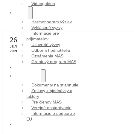
Videogaléria
VÝZVY
Harmonogram výziev
Vyhlásené výzvy
Informácie pre
26
prijímateľov
Uzavreté výzvy
JÚN
Odborní hodnotitelia
2009
Oznámenia MAS
Grantový program MAS
PROJEKTY
DOKUMENTY
Dokumenty na stiahnutie
Zmluvy, objednávky a
faktúry
Pre členov MAS
Verejné obstarávanie
Informácie o podpore z
EÚ
KONTAKT