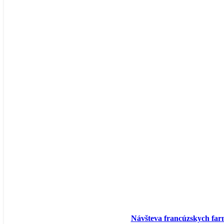
Návšteva francúzskych far