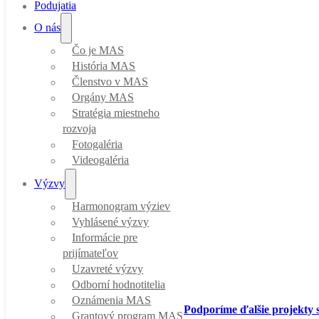
Podujatia
O nás
Čo je MAS
História MAS
Členstvo v MAS
Orgány MAS
Stratégia miestneho
rozvoja
Fotogaléria
Videogaléria
Výzvy
Harmonogram výziev
Vyhlásené výzvy
Informácie pre
prijímateľov
Uzavreté výzvy
Odborní hodnotitelia
Oznámenia MAS
Podporíme ďalšie projekty
Grantový program MAS