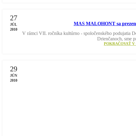
27
MAS MALOHONT sa prezento
JÚL
2010
V rámci VII. ročníka kultúrno - spoločenského podujatia De
Drienčanoch, sme pr
POKRAČOVAŤ V 
29
JÚN
2010