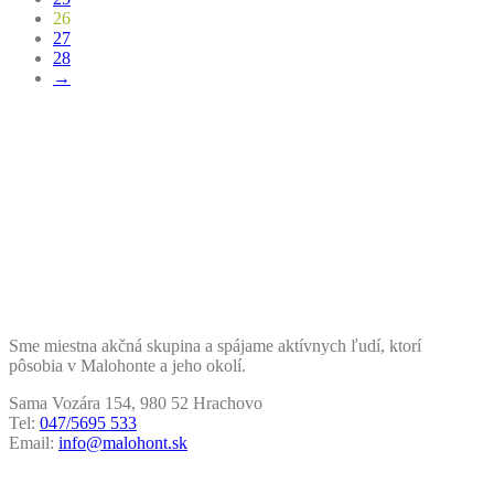
26
27
28
→
Sme miestna akčná skupina a spájame aktívnych ľudí, ktorí
pôsobia v Malohonte a jeho okolí.
Sama Vozára 154, 980 52 Hrachovo
Tel:
047/5695 533
Email:
info@malohont.sk