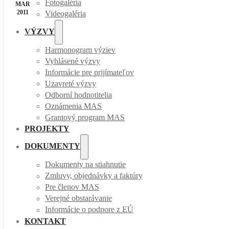
Fotogaléria
MAR
2011
Videogaléria
VÝZVY
Harmonogram výziev
Vyhlásené výzvy
Informácie pre prijímateľov
Uzavreté výzvy
Odborní hodnotitelia
Oznámenia MAS
Grantový program MAS
PROJEKTY
DOKUMENTY
Dokumenty na stiahnutie
Zmluvy, objednávky a faktúry
Pre členov MAS
Verejné obstarávanie
Informácie o podpore z EÚ
KONTAKT