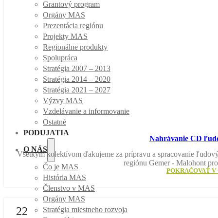
Grantový program
Orgány MAS
Prezentácia regiónu
Projekty MAS
Regionálne produkty
Spolupráca
Stratégia 2007 – 2013
Stratégia 2014 – 2020
Stratégia 2021 – 2027
Výzvy MAS
Vzdelávanie a informovanie
Ostatné
PODUJATIA
Nahrávanie CD ľudo
O NÁS
Všetkým kolektívom ďakujeme za prípravu a spracovanie ľudový
regiónu Gemer - Malohont pros
Čo je MAS
POKRAČOVAŤ V 
História MAS
Členstvo v MAS
Orgány MAS
22
Stratégia miestneho rozvoja