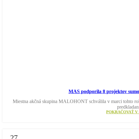
MAS podporila 8 projektov sumo
Miestna akčná skupina MALOHONT schválila v marci tohto roka 
predkladan
POKRAČOVAŤ V 
27