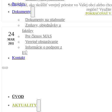
Projekty
Máte nápad, ako skrášliť verejný priestor vo Vašej obci alebo ch
región? Využite
Dokumenty
POKRAČOVAŤ V 
Dokumenty na stiahnutie
Zmluvy, objednávky a
faktúry
24
Pre členov MAS
MAR
Verejné obstarávanie
2011
Informácie o podpore z
EÚ
Kontakt
ÚVOD
AKTUALITY