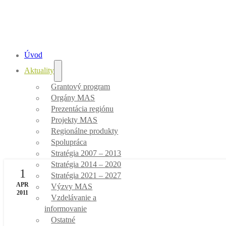
Úvod
Aktuality
Aktuality
Grantový program
Orgány MAS
Prezentácia regiónu
Úvod
/
Aktuality
Projekty MAS
Regionálne produkty
Spolupráca
Stratégia 2007 – 2013
Stratégia 2014 – 2020
1
Stratégia 2021 – 2027
APR
Výzvy MAS
2011
Vzdelávanie a
informovanie
Ostatné