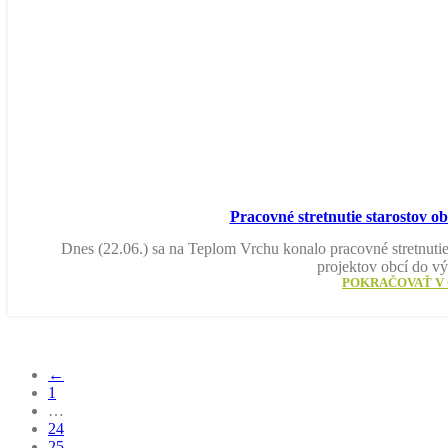
Pracovné stretnutie starostov ob
Dnes (22.06.) sa na Teplom Vrchu konalo pracovné stretnuti
projektov obcí do 
POKRAČOVAŤ V 
←
1
…
24
25