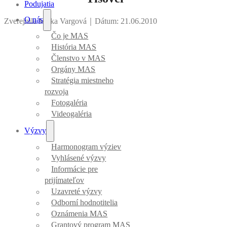
Podujatia
O nás
Zverejnila Mirka Vargová
｜
Dátum: 21.06.2010
Čo je MAS
História MAS
Členstvo v MAS
Orgány MAS
Stratégia miestneho
rozvoja
Fotogaléria
Videogaléria
Výzvy
Harmonogram výziev
Vyhlásené výzvy
Informácie pre
prijímateľov
Uzavreté výzvy
Odborní hodnotitelia
Oznámenia MAS
Grantový program MAS