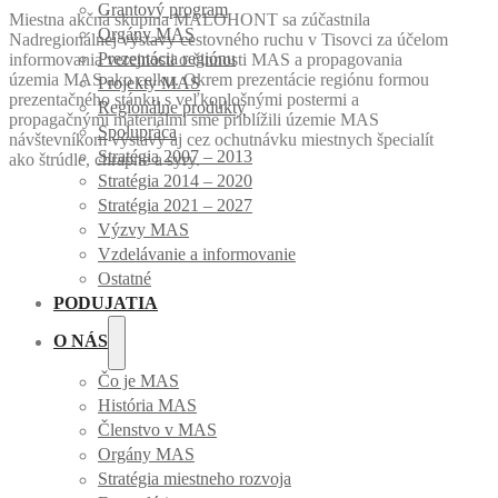
Grantový program
Miestna akčná skupina MALOHONT sa zúčastnila
Orgány MAS
Nadregionálnej výstavy cestovného ruchu v Tisovci za účelom
Prezentácia regiónu
informovania verejnosti o činnosti MAS a propagovania
územia MAS ako celku. Okrem prezentácie regiónu formou
Projekty MAS
prezentačného stánku s veľkoplošnými postermi a
Regionálne produkty
propagačnými materiálmi sme priblížili územie MAS
Spolupráca
návštevníkom výstavy aj cez ochutnávku miestnych špecialít
Stratégia 2007 – 2013
ako štrúdle, chrapne a syry.
Stratégia 2014 – 2020
Stratégia 2021 – 2027
Výzvy MAS
Vzdelávanie a informovanie
Ostatné
PODUJATIA
O NÁS
Čo je MAS
História MAS
Členstvo v MAS
Orgány MAS
Stratégia miestneho rozvoja