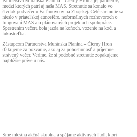
Partnerstva Muránska Planina – Čierny Hron a jej partnerov,
medzi ktorých patrí aj naša MAS. Stretnutie sa konalo vo
štvrtok podvečer u Falťanovcov na Zbojskej. Celé stretnutie sa
nieslo v priateľskej atmosfére, neformálnych rozhovoroch o
fungovaní MAS a o plánovaných projektoch spolupráce.
Spestrením večera bola jazda na koňoch, vozenie na koči a
lukostreľba.
Zástupcom Partnerstva Muránska Planina – Čierny Hron
ďakujeme za pozvanie, ako aj za pohostinnosť a príjemne
strávený večer. Veríme, že si podobné stretnutie zopakujeme
najbližšie práve u nás.
Sme miestna akčná skupina a spájame aktívnych ľudí, ktorí