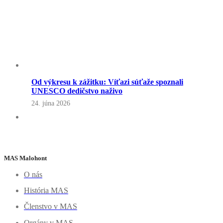
Od výkresu k zážitku: Víťazi súťaže spoznali
UNESCO dedičstvo naživo
24. júna 2026
MAS Malohont
O nás
História MAS
Členstvo v MAS
Orgány v MAS