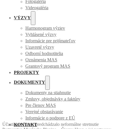
Fotogaléria
Videogaléria
VÝZVY
Harmonogram výziev
Vyhlásené výzvy
Informácie pre prijímateľov
Uzavreté výzvy
Odborní hodnotitelia
Oznámenia MAS
Grantový program MAS
PROJEKTY
DOKUMENTY
Dokumenty na stiahnutie
Zmluvy, objednávky a faktúry
Pre členov MAS
Verejné obstarávanie
Informácie o podpore z EÚ
Účasti na výstave predchádzalo neformálne stretnutie
KONTAKT