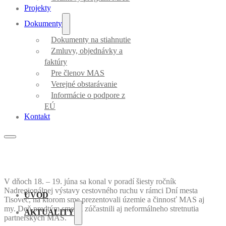
Projekty
Dokumenty
Dokumenty na stiahnutie
Zmluvy, objednávky a
faktúry
Pre členov MAS
Verejné obstarávanie
Informácie o podpore z
EÚ
Kontakt
V dňoch 18. – 19. júna sa konal v poradí šiesty ročník
Nadregionálnej výstavy cestovného ruchu v rámci Dní mesta
ÚVOD
Tisovec, na ktorom sme prezentovali územie a činnosť MAS aj
my. Deň predtým sme sa zúčastnili aj neformálneho stretnutia
AKTUALITY
partnerských MAS.