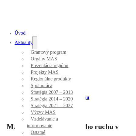
Úvod
Aktuality
Grantový program
Aktuality
Orgány MAS
Prezentácia regiónu
Projekty MAS
Regionálne produkty
Spolupráca
Stratégia 2007 – 2013
Úvod
/
Prezentácia regiónu
Stratégia 2014 – 2020
Stratégia 2021 – 2027
Výzvy MAS
Vzdelávanie a
MAS na výstave cestovného ruchu v
informovanie
Ostatné
Tisovci