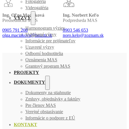
Fotogaléria
Videogaléria
Ing. Oľga Maciaková
Ing. Norbert Keľo
VÝZVY
Predsedníčka MAS
Podpredseda MAS
Harmonogram výziev
0905 791 208
0903 546 653
Vyhlásené výzvy
olga.maciakova@hnusta.sk
noro.kelo@zoznam.sk
Informácie pre prijímateľov
Uzavreté výzvy
Odborní hodnotitelia
Oznámenia MAS
Grantový program MAS
PROJEKTY
DOKUMENTY
Dokumenty na stiahnutie
Zmluvy, objednávky a faktúry
Pre členov MAS
Verejné obstarávanie
Informácie o podpore z EÚ
KONTAKT