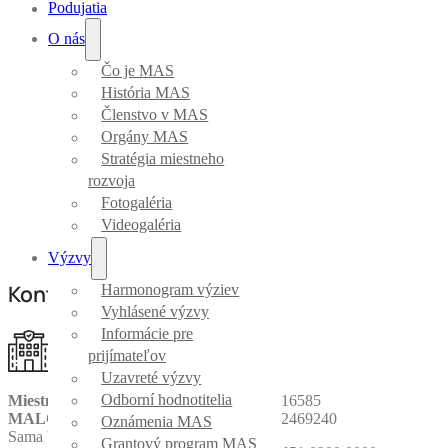
Podujatia
O nás
Čo je MAS
História MAS
Členstvo v MAS
Orgány MAS
Stratégia miestneho
rozvoja
Fotogaléria
Videogaléria
Výzvy
Kontaktné
Harmonogram výziev
informácie
Vyhlásené výzvy
Informácie pre
prijímateľov
Uzavreté výzvy
Odborní hodnotitelia
Miestna akčná skupina
IČO:
45016585
MALOHONT
DIČ:
2022469240
Oznámenia MAS
Sama Vozára 154
Grantový program MAS