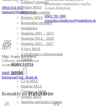
Grantový program
koordinátor regionálnej značky
Orgány MAS
0904 614 457
Gemer-Malohont
manazer@malohont.sk
Prezentácia regiónu
0903 781 999
Projekty MAS
veronika.chudicova@malohont.sk
Regionálne produkty
Spolupráca
Stratégia 2007 – 2013
Stratégia 2014 – 2020
Stratégia 2021 – 2027
Výzvy MAS
Vzdelávanie a informovanie
Mgr. Ivana Borošová
Ostatné
Odborná administratívna
PODUJATIA
asistentka
O NÁS
0907 349 531
borosova@malohont.sk
Čo je MAS
História MAS
Členstvo v MAS
štatutárov
Kontakty na
Orgány MAS
Stratégia miestneho rozvoja