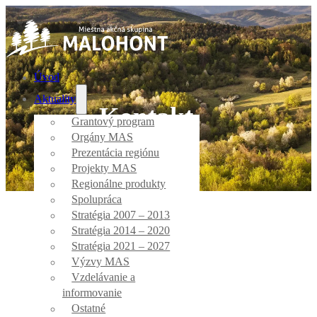
Úvod
Aktuality
Kontakt
Grantový program
Orgány MAS
Prezentácia regiónu
Úvod
/
Kontakt
Projekty MAS
Regionálne produkty
Spolupráca
Stratégia 2007 – 2013
Stratégia 2014 – 2020
Stratégia 2021 – 2027
Výzvy MAS
Vzdelávanie a
informovanie
Ostatné