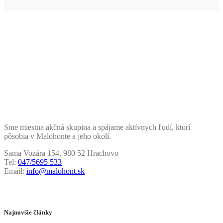
Sme miestna akčná skupina a spájame aktívnych ľudí, ktorí
pôsobia v Malohonte a jeho okolí.
Sama Vozára 154, 980 52 Hrachovo
Tel:
047/5695 533
Email:
info@malohont.sk
Najnovšie články