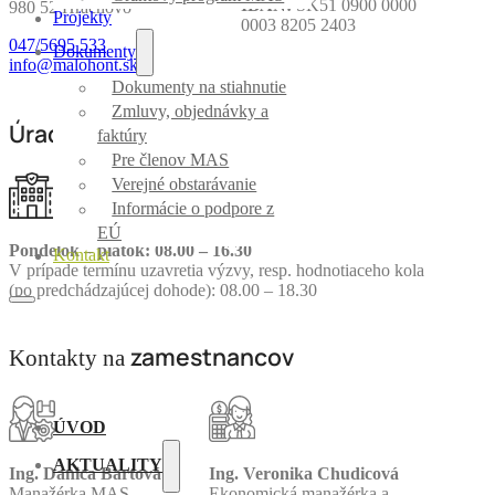
IBAN:
SK51 0900 0000
980 52 Hrachovo
Projekty
0003 8205 2403
047/5695 533
Dokumenty
info@malohont.sk
Dokumenty na stiahnutie
Zmluvy, objednávky a
Úradné
hodiny
faktúry
Pre členov MAS
Verejné obstarávanie
Informácie o podpore z
EÚ
Pondelok – piatok: 08.00 – 16.30
Kontakt
V prípade termínu uzavretia výzvy, resp. hodnotiaceho kola
(po predchádzajúcej dohode): 08.00 – 18.30
zamestnancov
Kontakty na
ÚVOD
AKTUALITY
Ing. Danica Bartová
Ing. Veronika Chudicová
Manažérka MAS
Ekonomická manažérka a