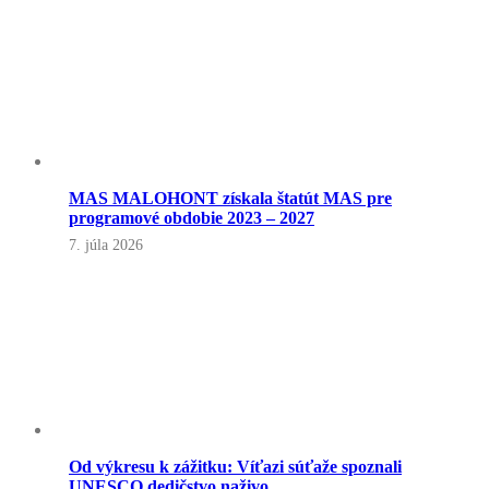
MAS MALOHONT získala štatút MAS pre
programové obdobie 2023 – 2027
7. júla 2026
Od výkresu k zážitku: Víťazi súťaže spoznali
UNESCO dedičstvo naživo