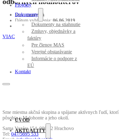
odborných hodnotiteľov
Projekty
Dokumenty
Stav:
uzavretá
Dátum vyhlásenia:
06.06.2019
Dokumenty na stiahnutie
Dátum uzavretia:
31.07.2019
Zmluvy, objednávky a
VIAC INFORMÁCIÍ K VÝZVE
faktúry
Pre členov MAS
Verejné obstarávanie
Informácie o podpore z
EÚ
Kontakt
Sme miestna akčná skupina a spájame aktívnych ľudí, ktorí
pôsobia v Malohonte a jeho okolí.
ÚVOD
Sama Vozára 154, 980 52 Hrachovo
AKTUALITY
Tel:
047/5695 533