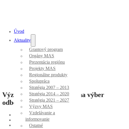
Úvod
Aktuality
Odborní hodnotitelia
Grantový program
Orgány MAS
Prezentácia regiónu
Úvod
/
Odborní hodnotitelia
Projekty MAS
Regionálne produkty
Spolupráca
Stratégia 2007 – 2013
Výzva č. 4/MAS_063/OH na výber
Stratégia 2014 – 2020
Stratégia 2021 – 2027
odborných hodnotiteľov
Výzvy MAS
Vzdelávanie a
Stav:
uzavretá
informovanie
Dátum vyhlásenia:
20.07.2021
Dátum uzavretia:
20.08.2021
Ostatné