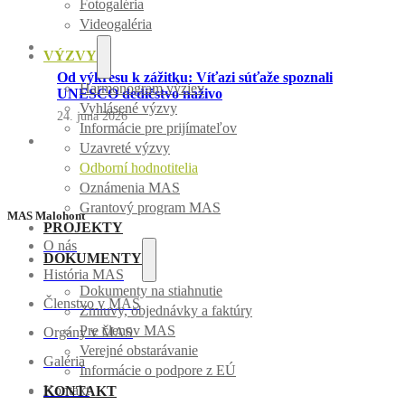
Fotogaléria
Videogaléria
VÝZVY
Od výkresu k zážitku: Víťazi súťaže spoznali
Harmonogram výziev
UNESCO dedičstvo naživo
Vyhlásené výzvy
24. júna 2026
Informácie pre prijímateľov
Uzavreté výzvy
Odborní hodnotitelia
Oznámenia MAS
Grantový program MAS
MAS Malohont
PROJEKTY
O nás
DOKUMENTY
História MAS
Dokumenty na stiahnutie
Členstvo v MAS
Zmluvy, objednávky a faktúry
Pre členov MAS
Orgány v MAS
Verejné obstarávanie
Galéria
Informácie o podpore z EÚ
Kontakt
KONTAKT