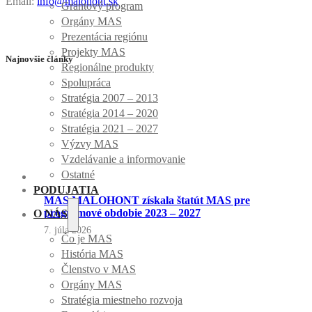
Email:
info@malohont.sk
Grantový program
Orgány MAS
Prezentácia regiónu
Projekty MAS
Najnovšie články
Regionálne produkty
Spolupráca
Stratégia 2007 – 2013
Stratégia 2014 – 2020
Stratégia 2021 – 2027
Výzvy MAS
Vzdelávanie a informovanie
Ostatné
PODUJATIA
MAS MALOHONT získala štatút MAS pre
programové obdobie 2023 – 2027
O NÁS
7. júla 2026
Čo je MAS
História MAS
Členstvo v MAS
Orgány MAS
Stratégia miestneho rozvoja