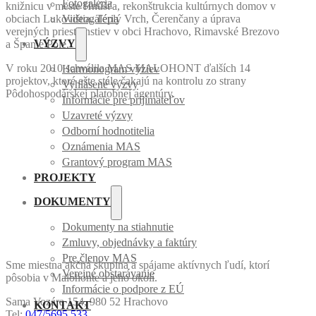
Fotogaléria
knižnicu v meste Hnúšťa, rekonštrukcia kultúrnych domov v
obciach Lukovištia, Teplý Vrch, Čerenčany a úprava
Videogaléria
verejných priestranstiev v obci Hrachovo, Rimavské Brezovo
VÝZVY
a Španie Pole.
V roku 2010 schválila MAS MALOHONT ďalších 14
Harmonogram výziev
projektov, ktoré ešte stále čakajú na kontrolu zo strany
Vyhlásené výzvy
Pôdohospodárskej platobnej agentúry.
Informácie pre prijímateľov
Uzavreté výzvy
Odborní hodnotitelia
Oznámenia MAS
Grantový program MAS
PROJEKTY
DOKUMENTY
Dokumenty na stiahnutie
Zmluvy, objednávky a faktúry
Pre členov MAS
Sme miestna akčná skupina a spájame aktívnych ľudí, ktorí
Verejné obstarávanie
pôsobia v Malohonte a jeho okolí.
Informácie o podpore z EÚ
Sama Vozára 154, 980 52 Hrachovo
KONTAKT
Tel:
047/5695 533