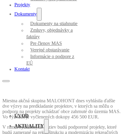
Projekty
Dokumenty
Dokumenty na stiahnutie
Zmluvy, objednávky a
faktúry
Pre členov MAS
Verejné obstarávanie
Informácie o podpore z
EÚ
Kontakt
Miestna akčná skupina MALOHONT dnes vyhlásila ďalšie
dve výzvy na predkladanie projektov, v ktorých sa môžu o
podporu na projekty uchádzať obce zahrnuté do územia MAS.
ÚVOD
Vo výzvach je vyčlenených dokopy 456 500 EUR.
AKTUALITY
V rámci vyhlásených výziev budú podporené projekty, ktoré
budú zamerané na rekonštrukciu a modernizáciu rekreačných