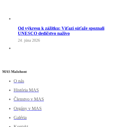
Od výkresu k zážitku: Víťazi súťaže spoznali
UNESCO dedičstvo naživo
24. júna 2026
MAS Malohont
O nás
História MAS
Členstvo v MAS
Orgány v MAS
Galéria
Kontakt