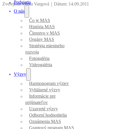
Podujatia
Zverejnila Mirka Vargová
｜
Dátum: 14.09.2011
O nás
Čo je MAS
História MAS
Členstvo v MAS
Orgány MAS
Stratégia miestneho
rozvoja
Fotogaléria
Videogaléria
Výzvy
Harmonogram výziev
Vyhlásené výzvy
Informácie pre
prijímateľov
Uzavreté výzvy
Odborní hodnotitelia
Oznámenia MAS
Grantový program MAS