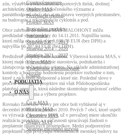
Grantový program
zón, výstavbu a rekonštrukciu športových ihrísk, drobnej
architektúry, objektov spoločenského významu a
Orgány MAS
pamätihodností obcí, ako aj na úpravu verejných priestranstiev,
Prezentácia regiónu
na budovanie a rekonštrukciu cyklotrás a pod.
Projekty MAS
Regionálne produkty
Obce zahrnuté do územia MAS MALOHONT môžu
predkladať svoje projekty do 14.11.2011. Najnižšia suma,
Spolupráca
ktorú môžu obce získať je 6 638,78 EUR (bez DPH) a
Stratégia 2007 – 2013
najvyššia 66 387,84 EUR (bez DPH).
Stratégia 2014 – 2020
Stratégia 2021 – 2027
Predložené projekty bude hodnotiť Výberová komisia MAS, v
ktorej majú svoje zastúpenie starostovia, podnikatelia i
Výzvy MAS
zástupcovia občianskeho sektoru. Na základe administratívnej
Vzdelávanie a informovanie
kontroly a bodového hodnotenia projektov rozhodne o tom,
Ostatné
ktoré z nich budú podporené a ktoré nie. Posledné slovo v
PODUJATIA
procese hodnotenia projektov má však Pôdohospodárska
platobná agentúra, ktorá následne skontroluje správnosť celého
O NÁS
postupu hodnotenia a výberu projektov.
Čo je MAS
Rovnako zamerané výzvy pre obce boli vyhlásené aj v
História MAS
decembri 2009 a v septembri 2010. Prvých 7 obcí, ktoré uspeli
vo výzvach z decembra 2009, už v prevažnej miere ukončilo
Členstvo v MAS
realizáciu projektov a v súčasnosti spracúvajú žiadosti o
Orgány MAS
preplatenie finančných prostriedkov. Medzi podporenými
Stratégia miestneho rozvoja
projektami bola prvá etapa rekonštrukcie mestskej budovy na