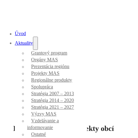
Úvod
Aktuality
Grantový program
Aktuality
Orgány MAS
Prezentácia regiónu
Projekty MAS
Regionálne produkty
Spolupráca
Stratégia 2007 – 2013
Úvod
/
Výzvy MAS
Stratégia 2014 – 2020
Stratégia 2021 – 2027
Výzvy MAS
Vzdelávanie a
Podporíme ďalšie projekty obcí
informovanie
Ostatné