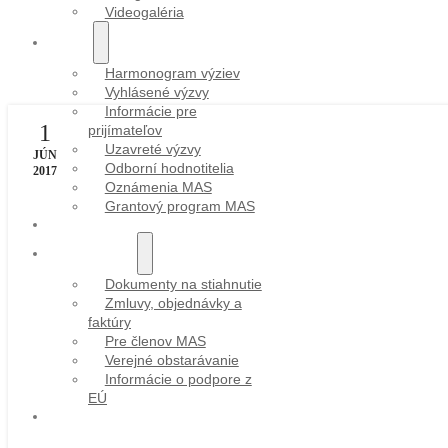
Videogaléria
VÝZVY
Harmonogram výziev
Vyhlásené výzvy
Informácie pre
1
prijímateľov
Uzavreté výzvy
JÚN
Odborní hodnotitelia
2017
Oznámenia MAS
Grantový program MAS
PROJEKTY
DOKUMENTY
Dokumenty na stiahnutie
Zmluvy, objednávky a
faktúry
Pre členov MAS
Verejné obstarávanie
Informácie o podpore z
EÚ
KONTAKT