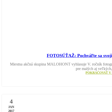
FOTOSÚŤAŽ: Pochváľte sa svojim
Miestna akčná skupina MALOHONT vyhlasuje V. ročník fotograf
pre malých aj veľkých
POKRAČOVAŤ V 
4
JAN
2017