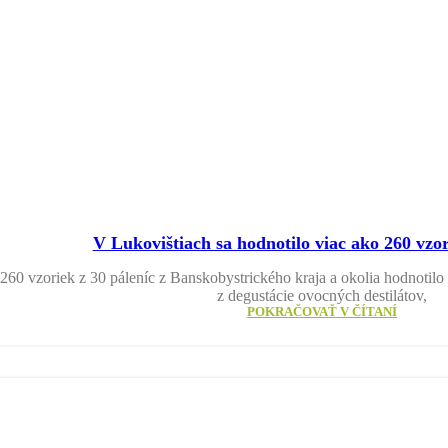
V Lukovištiach sa hodnotilo viac ako 260 vzor
260 vzoriek z 30 páleníc z Banskobystrického kraja a okolia hodnotilo 
z degustácie ovocných destilátov,
POKRAČOVAŤ V ČÍTANÍ