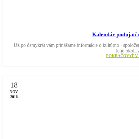
Kalendár podujatí 
Už po ôsmykrát vám prinášame informácie o kultúrno - spoloče
jeho okolí. 
POKRAČOVAŤ V 
18
NOV
2016