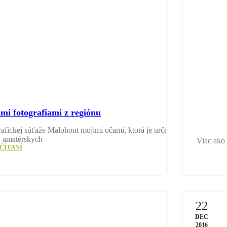
i fotografiami z regiónu
ickej súťaže Malohont mojimi očami, ktorá je určená
, amatérskych
Viac ako 
ČÍTANÍ
22
DEC
2016