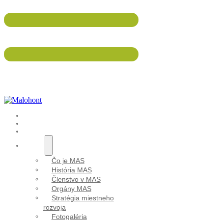
047/5695 533
info@malohont.sk
ÚVOD
AKTUALITY
Pre
PODUJATIA
O NÁS
Čo je MAS
História MAS
Členstvo v MAS
Orgány MAS
Stratégia miestneho
rozvoja
Fotogaléria