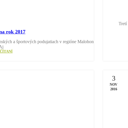
Tret
na rok 2017
nských a športových podujatiach v regióne Malohont a
Aj
ČÍTANÍ
3
NOV
2016