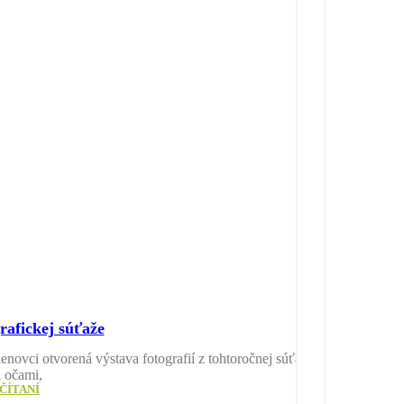
rafickej súťaže
novci otvorená výstava fotografií z tohtoročnej súťaže
 očami,
ČÍTANÍ