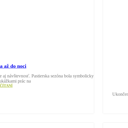
a až do noci
e aj návštevnosť. Pastierska sezóna bola symbolicky
ukážkami prác na
ČÍTANÍ
Ukončeni