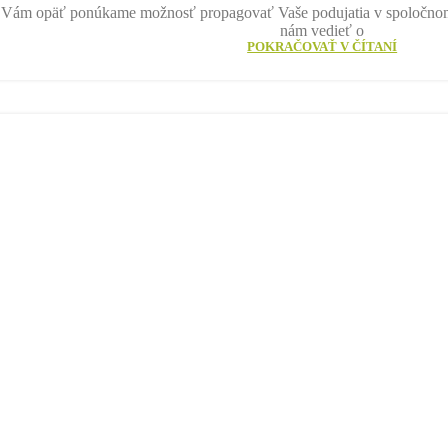
 Vám opäť ponúkame možnosť propagovať Vaše podujatia v spoločnom 
nám vedieť o
POKRAČOVAŤ V ČÍTANÍ