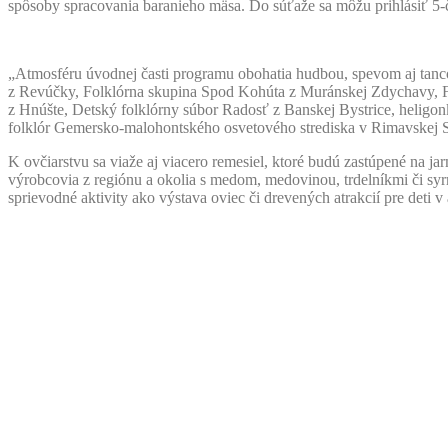
spôsoby spracovania baranieho mäsa. Do súťaže sa môžu prihlásiť 5-čle
„Atmosféru úvodnej časti programu obohatia hudbou, spevom aj tanco
z Revúčky, Folklórna skupina Spod Kohúta z Muránskej Zdychavy, Fo
z Hnúšte, Detský folklórny súbor Radosť z Banskej Bystrice, heligon
folklór Gemersko-malohontského osvetového strediska v Rimavskej 
K ovčiarstvu sa viaže aj viacero remesiel, ktoré budú zastúpené na j
výrobcovia z regiónu a okolia s medom, medovinou, trdelníkmi či syr
sprievodné aktivity ako výstava oviec či drevených atrakcií pre deti v a