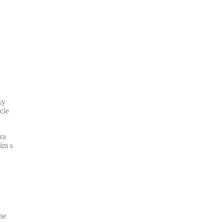
ky
cie
ra
ím s
zne