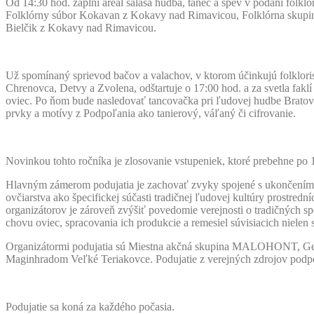
Od 14:30 hod. zaplní areál salaša hudba, tanec a spev v podaní folkl
Folklórny súbor Kokavan z Kokavy nad Rimavicou, Folklórna skupina
Bielčik z Kokavy nad Rimavicou.
Už spomínaný sprievod bačov a valachov, v ktorom účinkujú folklo
Chrenovca, Detvy a Zvolena, odštartuje o 17:00 hod. a za svetla fak
oviec. Po ňom bude nasledovať tancovačka pri ľudovej hudbe Bratov B
prvky a motívy z Podpoľania ako tanierový, váľaný či cifrovanie.
Novinkou tohto ročníka je zlosovanie vstupeniek, ktoré prebehne po 1
Hlavným zámerom podujatia je zachovať zvyky spojené s ukončením pa
ovčiarstva ako špecifickej súčasti tradičnej ľudovej kultúry prostred
organizátorov je zároveň zvýšiť povedomie verejnosti o tradičných sp
chovu oviec, spracovania ich produkcie a remesiel súvisiacich nielen 
Organizátormi podujatia sú Miestna akčná skupina MALOHONT, Gem
Maginhradom Veľké Teriakovce. Podujatie z verejných zdrojov podp
Podujatie sa koná za každého počasia.