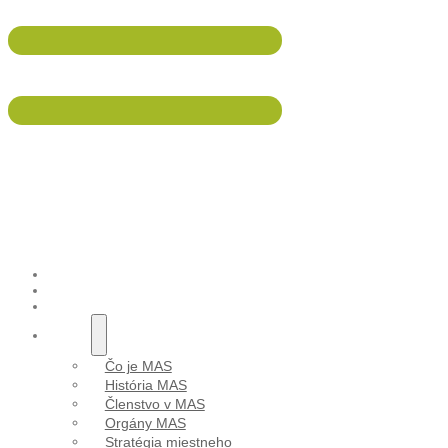
047/5695 533
info@malohont.sk
Aktuality
ÚVOD
AKTUALITY
PODUJATIA
O NÁS
Čo je MAS
História MAS
Členstvo v MAS
Orgány MAS
Stratégia miestneho