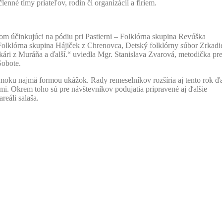
nné tímy priateľov, rodín či organizácií a firiem.
m účinkujúci na pódiu pri Pastierni – Folklórna skupina Revúška
lklórna skupina Hájiček z Chrenovca, Detský folklórny súbor Zrkadi
kári z Muráňa a ďalší.“ uviedla Mgr. Stanislava Zvarová, metodička pr
Sobote.
armoku najmä formou ukážok. Rady remeselníkov rozšíria aj tento rok ďa
mi. Okrem toho sú pre návštevníkov podujatia pripravené aj ďalšie
reáli salaša.