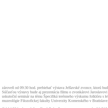
zároveň od 09:30 hod. prebiehať výstava Jelšavské zvonce, ktorú bud
Súčasťou výstavy bude aj prezentácia filmu o zvonkárovi Jaroslavov
uskutoční seminár na tému Špecifiká terénneho výskumu folklóru s l
muzeológie Filozofickej fakulty Univerzity Komenského v Bratislave