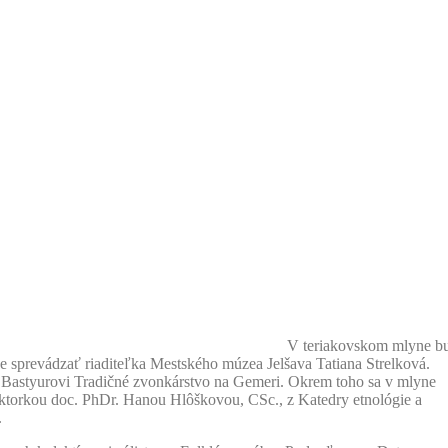
V teriakovskom mlyne b
e sprevádzať riaditeľka Mestského múzea Jelšava Tatiana Strelková.
i Bastyurovi Tradičné zvonkárstvo na Gemeri. Okrem toho sa v mlyne
ektorkou doc. PhDr. Hanou Hlôškovou, CSc., z Katedry etnológie a
.