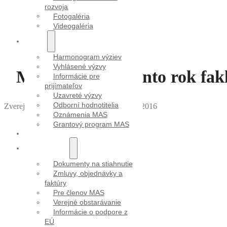
rozvoja
Fotogaléria
Videogaléria
VÝZVY
Harmonogram výziev
Vyhlásené výzvy
Mitrovanie: Aj tento rok fa
Informácie pre
prijímateľov
Uzavreté výzvy
Odborní hodnotitelia
Zverejnila Mirka Vargová
｜
Dátum: 10.10.2016
Oznámenia MAS
Grantový program MAS
PROJEKTY
DOKUMENTY
Dokumenty na stiahnutie
Zmluvy, objednávky a
faktúry
Pre členov MAS
Verejné obstarávanie
Informácie o podpore z
EÚ