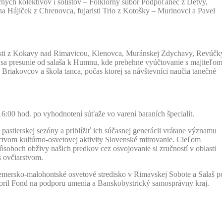
órnych kolektívov i sólistov – Folklórny súbor Podpoľanec z Detvy,
 Hájiček z Chrenovca, fujaristi Trio z Kotošky – Murinovci a Pavel
risti z Kokavy nad Rimavicou, Klenovca, Muránskej Zdychavy, Revúčk
lí sa presunie od salaša k Humnu, kde prebehne vyúčtovanie s majiteľo
riakovcov a škola tanca, počas ktorej sa návštevníci naučia tanečné
6:00 hod. po vyhodnotení súťaže vo varení baraních špecialít.
stierskej sezóny a priblížiť ich súčasnej generácii vrátane významu
níctvom kultúrno-osvetovej aktivity Slovenské mitrovanie. Cieľom
ôsoboch obživy našich predkov cez osvojovanie si zručností v oblasti
s ovčiarstvom.
ersko-malohontské osvetové stredisko v Rimavskej Sobote a Salaš p
oril Fond na podporu umenia a Banskobystrický samosprávny kraj.