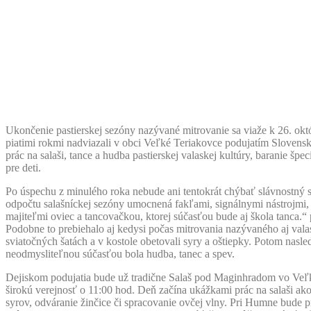
Ukončenie pastierskej sezóny nazývané mitrovanie sa viaže k 26. októ
piatimi rokmi nadviazali v obci Veľké Teriakovce podujatím Slovens
prác na salaši, tance a hudba pastierskej valaskej kultúry, baranie špe
pre deti.
Po úspechu z minulého roka nebude ani tentokrát chýbať slávnostný
odpočtu salašníckej sezóny umocnená fakľami, signálnymi nástrojmi
majiteľmi oviec a tancovačkou, ktorej súčasťou bude aj škola tanca.“
Podobne to prebiehalo aj kedysi počas mitrovania nazývaného aj valas
sviatočných šatách a v kostole obetovali syry a oštiepky. Potom nasle
neodmysliteľnou súčasťou bola hudba, tanec a spev.
Dejiskom podujatia bude už tradične Salaš pod Maginhradom vo Veľký
širokú verejnosť o 11:00 hod. Deň začína ukážkami prác na salaši ako
syrov, odváranie žinčice či spracovanie ovčej vlny. Pri Humne bude p