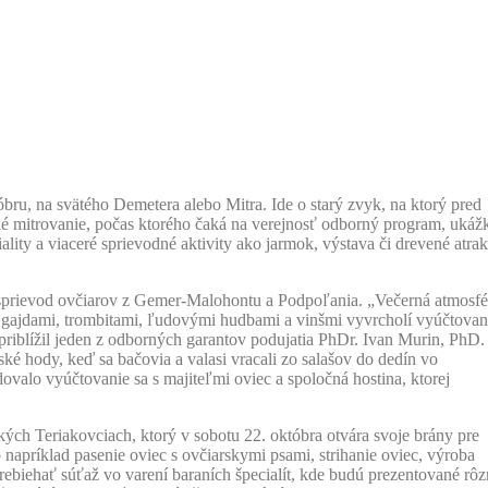
bru, na svätého Demetera alebo Mitra. Ide o starý zvyk, na ktorý pred
ké mitrovanie, počas ktorého čaká na verejnosť odborný program, ukáž
ciality a viaceré sprievodné aktivity ako jarmok, výstava či drevené atrak
 sprievod ovčiarov z Gemer-Malohontu a Podpoľania. „Večerná atmosfé
, gajdami, trombitami, ľudovými hudbami a vinšmi vyvrcholí vyúčtovan
 priblížil jeden z odborných garantov podujatia PhDr. Ivan Murin, PhD.
ké hody, keď sa bačovia a valasi vracali zo salašov do dedín vo
dovalo vyúčtovanie sa s majiteľmi oviec a spoločná hostina, ktorej
ch Teriakovciach, ktorý v sobotu 22. októbra otvára svoje brány pre
 napríklad pasenie oviec s ovčiarskymi psami, strihanie oviec, výroba
rebiehať súťaž vo varení baraních špecialít, kde budú prezentované rô