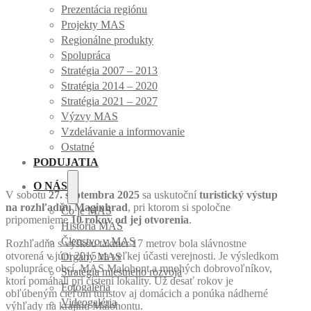
Prezentácia regiónu
Projekty MAS
Regionálne produkty
Spolupráca
Stratégia 2007 – 2013
Stratégia 2014 – 2020
Stratégia 2021 – 2027
Výzvy MAS
Vzdelávanie a informovanie
Ostatné
PODUJATIA
O NÁS
V sobotu
27. septembra 2025
sa uskutoční
turistický výstup
na rozhľadňu Maginhrad
, pri ktorom si spoločne
Čo je MAS
pripomenieme
10 rokov od jej otvorenia
.
História MAS
Členstvo v MAS
Rozhľadňa s výškou takmer 17 metrov bola slávnostne
otvorená v júni 2015 za veľkej účasti verejnosti. Je výsledkom
Orgány MAS
spolupráce obcí, MAS Malohont a mnohých dobrovoľníkov,
Stratégia miestneho rozvoja
ktorí pomáhali pri čistení lokality. Už desať rokov je
Fotogaléria
obľúbeným cieľom turistov aj domácich a ponúka nádherné
Videogaléria
výhľady na krajinu Malohontu.