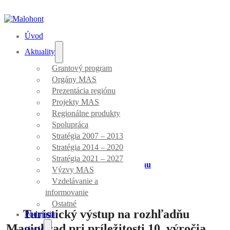
Úvod
Aktuality
Grantový program
Orgány MAS
Aktuality
Prezentácia regiónu
Projekty MAS
Regionálne produkty
Spolupráca
Stratégia 2007 – 2013
Stratégia 2014 – 2020
Stratégia 2021 – 2027
Úvod
/
Prezentácia regiónu
Výzvy MAS
Vzdelávanie a
informovanie
Ostatné
Turistický výstup na rozhľadňu
Podujatia
Maginhrad pri príležitosti 10. výročia
O nás