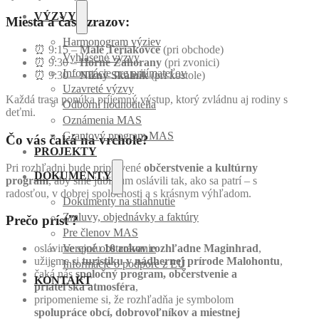
VÝZVY
Miesta a časy zrazov:
Harmonogram výziev
⏰ 9:15 –
Malé Teriakovce
(pri obchode)
Vyhlásené výzvy
⏰ 9:30 –
Horné Zahorany
(pri zvonici)
Informácie pre prijímateľov
⏰ 9:30 –
Nižný Skálnik
(pri kostole)
Uzavreté výzvy
Každá trasa ponúka príjemný výstup, ktorý zvládnu aj rodiny s
Odborní hodnotitelia
deťmi.
Oznámenia MAS
Grantový program MAS
Čo vás čaká na vrchole?
PROJEKTY
Pri rozhľadni bude pripravené
občerstvenie a kultúrny
DOKUMENTY
program
, aby sme jubileum oslávili tak, ako sa patrí – s
radosťou, v dobrej spoločnosti a s krásnym výhľadom.
Dokumenty na stiahnutie
Zmluvy, objednávky a faktúry
Prečo prísť?
Pre členov MAS
oslávime spolu
10 rokov rozhľadne Maginhrad
,
Verejné obstarávanie
užijeme si
turistiku v nádhernej prírode Malohontu
,
Informácie o podpore z EÚ
čaká nás
spoločný program, občerstvenie a
KONTAKT
priateľská atmosféra
,
pripomenieme si, že rozhľadňa je symbolom
spolupráce obcí, dobrovoľníkov a miestnej