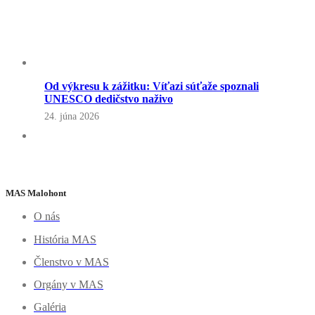
Od výkresu k zážitku: Víťazi súťaže spoznali
UNESCO dedičstvo naživo
24. júna 2026
MAS Malohont
O nás
História MAS
Členstvo v MAS
Orgány v MAS
Galéria