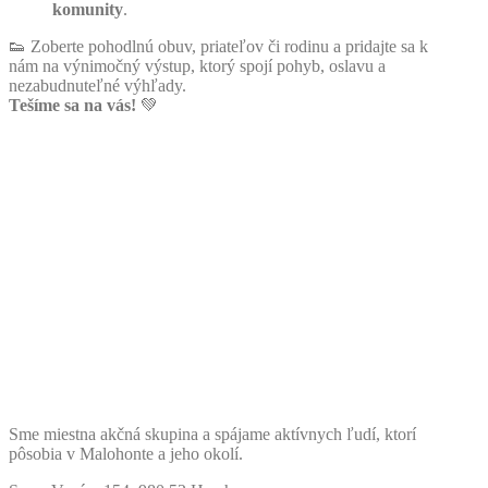
komunity
.
👟 Zoberte pohodlnú obuv, priateľov či rodinu a pridajte sa k
nám na výnimočný výstup, ktorý spojí pohyb, oslavu a
nezabudnuteľné výhľady.
Tešíme sa na vás!
💚
Sme miestna akčná skupina a spájame aktívnych ľudí, ktorí
pôsobia v Malohonte a jeho okolí.