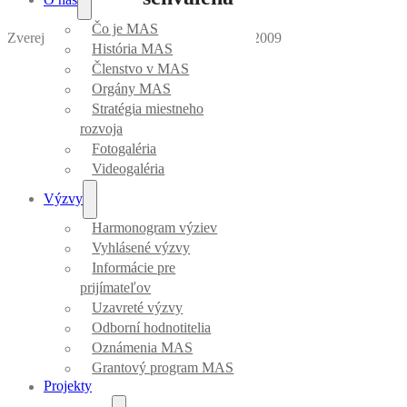
Čo je MAS
Zverejnila Mirka Vargová
｜
Dátum: 04.06.2009
História MAS
Členstvo v MAS
Orgány MAS
Stratégia miestneho
rozvoja
Fotogaléria
Videogaléria
Výzvy
Harmonogram výziev
Vyhlásené výzvy
Informácie pre
prijímateľov
Uzavreté výzvy
Odborní hodnotitelia
Oznámenia MAS
Grantový program MAS
Projekty