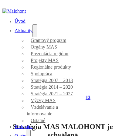
Úvod
Aktuality
Grantový program
Orgány MAS
Aktuality
Prezentácia regiónu
Projekty MAS
Regionálne produkty
Spolupráca
Stratégia 2007 – 2013
Stratégia 2014 – 2020
Stratégia 2021 – 2027
Úvod
/
Stratégia 2007 - 2013
Výzvy MAS
Vzdelávanie a
informovanie
Ostatné
Stratégia MAS MALOHONT je
Podujatia
schválená
O nás