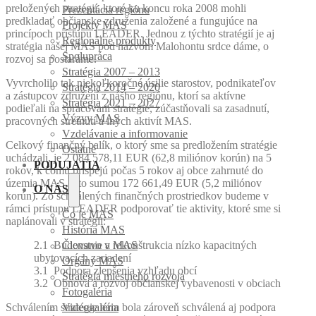
preložených stratégií, ktoré ku koncu roka 2008 mohli
Prezentácia regiónu
predkladať občianske združenia založené a fungujúce na
Projekty MAS
princípoch prístupu LEADER. Jednou z týchto stratégií je aj
Regionálne produkty
stratégia našej MAS pod názvom Malohontu srdce dáme, o
Spolupráca
rozvoj sa postaráme.
Stratégia 2007 – 2013
Vyvrcholilo tak niekoľkoročné úsilie starostov, podnikateľov
Stratégia 2014 – 2020
a zástupcov združení z nášho regiónu, ktorí sa aktívne
Stratégia 2021 – 2027
podieľali na spracovaní stratégie, zúčastňovali sa zasadnutí,
Výzvy MAS
pracovných stretnutí a iných aktivít MAS.
Vzdelávanie a informovanie
Celkový finančný balík, o ktorý sme sa predložením stratégie
Ostatné
uchádzali, je 2 084 578,11 EUR (62,8 miliónov korún) na 5
PODUJATIA
rokov, k čomu prispejú počas 5 rokov aj obce zahrnuté do
územia MAS, a to sumou 172 661,49 EUR (5,2 miliónov
O NÁS
korún). Zo schválených finančných prostriedkov budeme v
rámci prístupu LEADER podporovať tie aktivity, ktoré sme si
Čo je MAS
naplánovali v stratégii:
História MAS
2.1 Budovanie a rekonštrukcia nízko kapacitných
Členstvo v MAS
ubytovacích zariadení
Orgány MAS
3.1 Podpora zlepšenia vzhľadu obcí
Stratégia miestneho rozvoja
3.2 Obnova a rozvoj občianskej vybavenosti v obciach
Fotogaléria
Schválením stratégie nám bola zároveň schválená aj podpora
Videogaléria