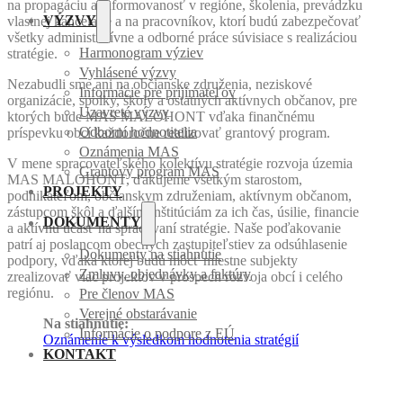
na propagáciu a informovanosť v regióne, školenia, prevádzku
VÝZVY
vlastnej kancelárie a na pracovníkov, ktorí budú zabezpečovať
všetky administratívne a odborné práce súvisiace s realizáciou
Harmonogram výziev
stratégie.
Vyhlásené výzvy
Nezabudli sme ani na občianske združenia, neziskové
Informácie pre prijímateľov
organizácie, spolky, školy a ostatných aktívnych občanov, pre
Uzavreté výzvy
ktorých bude MAS MALOHONT vďaka finančnému
Odborní hodnotitelia
príspevku obcí každoročne realizovať grantový program.
Oznámenia MAS
V mene spracovateľského kolektívu stratégie rozvoja územia
Grantový program MAS
MAS MALOHONT, ďakujeme všetkým starostom,
PROJEKTY
podnikateľom, občianskym združeniam, aktívnym občanom,
zástupcom škôl a ďalším inštitúciám za ich čas, úsilie, financie
DOKUMENTY
a aktívnu účasť na spracovaní stratégie. Naše poďakovanie
patrí aj poslancom obecných zastupiteľstiev za odsúhlasenie
Dokumenty na stiahnutie
podpory, vďaka ktorej budú môcť miestne subjekty
Zmluvy, objednávky a faktúry
zrealizovať viac projektov v prospech rozvoja obcí i celého
regiónu.
Pre členov MAS
Verejné obstarávanie
Na stiahnutie:
Informácie o podpore z EÚ
Oznámenie k výsledkom hodnotenia stratégií
KONTAKT