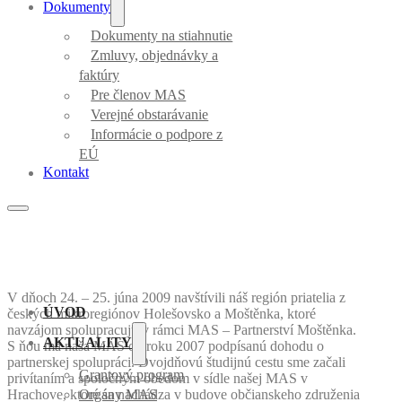
Dokumenty
Dokumenty na stiahnutie
Zmluvy, objednávky a
faktúry
Pre členov MAS
Verejné obstarávanie
Informácie o podpore z
EÚ
Kontakt
V dňoch 24. – 25. júna 2009 navštívili náš región priatelia z
ÚVOD
českých mikroregiónov Holešovsko a Moštěnka, ktoré
navzájom spolupracujú v rámci MAS – Partnerství Moštěnka.
AKTUALITY
S ňou má naša MAS od roku 2007 podpísanú dohodu o
partnerskej spolupráci. Dvojdňovú študijnú cestu sme začali
Grantový program
privítaním a spoločným obedom v sídle našej MAS v
Hrachove, ktoré sa nachádza v budove občianskeho združenia
Orgány MAS