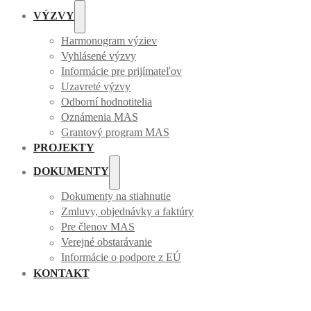
VÝZVY
Harmonogram výziev
Vyhlásené výzvy
Informácie pre prijímateľov
Uzavreté výzvy
Odborní hodnotitelia
Oznámenia MAS
Grantový program MAS
PROJEKTY
DOKUMENTY
Dokumenty na stiahnutie
Zmluvy, objednávky a faktúry
Pre členov MAS
Verejné obstarávanie
Informácie o podpore z EÚ
KONTAKT