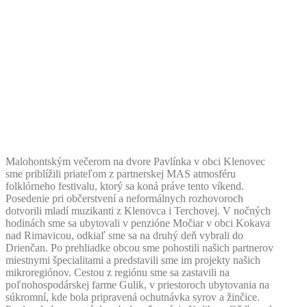
Malohontským večerom na dvore Pavlínka v obci Klenovec
sme priblížili priateľom z partnerskej MAS atmosféru
folklórneho festivalu, ktorý sa koná práve tento víkend.
Posedenie pri občerstvení a neformálnych rozhovoroch
dotvorili mladí muzikanti z Klenovca i Terchovej. V nočných
hodinách sme sa ubytovali v penzióne Močiar v obci Kokava
nad Rimavicou, odkiaľ sme sa na druhý deň vybrali do
Drienčan. Po prehliadke obcou sme pohostili našich partnerov
miestnymi špecialitami a predstavili sme im projekty našich
mikroregiónov. Cestou z regiónu sme sa zastavili na
poľnohospodárskej farme Gulik, v priestoroch ubytovania na
súkromní, kde bola pripravená ochutnávka syrov a žinčice.