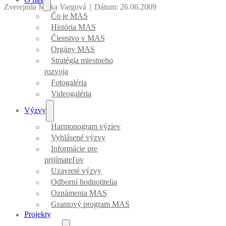
Zverejnila Mirka Vargová
｜
Dátum: 26.06.2009
Čo je MAS
História MAS
Členstvo v MAS
Orgány MAS
Stratégia miestneho
rozvoja
Fotogaléria
Videogaléria
Výzvy
Harmonogram výziev
Vyhlásené výzvy
Informácie pre
prijímateľov
Uzavreté výzvy
Odborní hodnotitelia
Oznámenia MAS
Grantový program MAS
Projekty