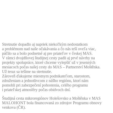
Stretnutie dopadlo aj napriek niekoľkým nedostatkom
a problémom nad naše očakávania a čo nás teší oveľa viac,
páčilo sa a bolo podnetné aj pre priateľov v českej MAS.
V rámci dvojdňovej študijnej cesty padli aj prvé návrhy na
projekty spolupráce, ktoré chceme vylepšiť už v jesenných
mesiacoch počas našej cesty do MAS – Partnerství Moštěnka.
Už teraz sa tešíme na stretnutie.
Zároveň ďakujeme miestnym podnikateľom, starostom,
združeniam a jednotlivcom z nášho regiónu, ktorí nám
pomohli pri zabezpečení pohostenia, celého programu
i priateľskej atmosféry počas obidvoch dní.
Študijná cesta mikroregiónov Holešovsko a Moštěnka v MAS
MALOHONT bola financovaná zo zdrojov Programu obnovy
venkova (ČR).