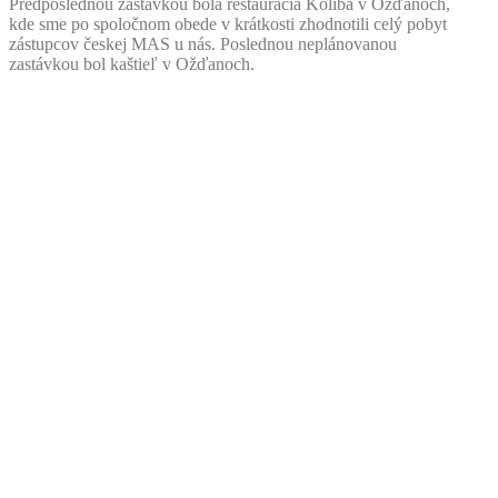
Predposlednou zastávkou bola reštaurácia Koliba v Ožďanoch,
kde sme po spoločnom obede v krátkosti zhodnotili celý pobyt
zástupcov českej MAS u nás. Poslednou neplánovanou
zastávkou bol kaštieľ v Ožďanoch.