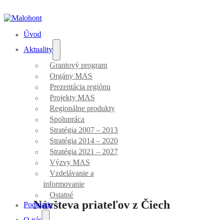
Úvod
Aktuality
Grantový program
Orgány MAS
Aktuality
Prezentácia regiónu
Projekty MAS
Regionálne produkty
Spolupráca
Stratégia 2007 – 2013
Stratégia 2014 – 2020
Stratégia 2021 – 2027
Úvod
/
Ostatné
Výzvy MAS
Vzdelávanie a
informovanie
Ostatné
Návšteva priateľov z Čiech
Podujatia
O nás