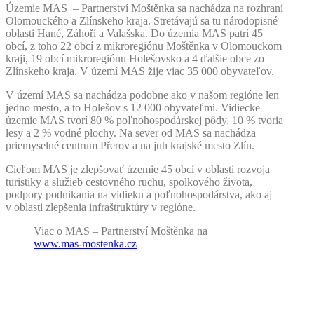
Územie MAS – Partnerství Moštěnka sa nachádza na rozhraní
Olomouckého a Zlínskeho kraja. Stretávajú sa tu národopisné
oblasti Hané, Záhoří a Valašska. Do územia MAS patrí 45
obcí, z toho 22 obcí z mikroregiónu Moštěnka v Olomouckom
kraji, 19 obcí mikroregiónu Holešovsko a 4 ďalšie obce zo
Zlínskeho kraja. V území MAS žije viac 35 000 obyvateľov.
V území MAS sa nachádza podobne ako v našom regióne len
jedno mesto, a to Holešov s 12 000 obyvateľmi. Vidiecke
územie MAS tvorí 80 % poľnohospodárskej pôdy, 10 % tvoria
lesy a 2 % vodné plochy. Na sever od MAS sa nachádza
priemyselné centrum Přerov a na juh krajské mesto Zlín.
Cieľom MAS je zlepšovať územie 45 obcí v oblasti rozvoja
turistiky a služieb cestovného ruchu, spolkového života,
podpory podnikania na vidieku a poľnohospodárstva, ako aj
v oblasti zlepšenia infraštruktúry v regióne.
Viac o MAS – Partnerství Moštěnka na
www.mas-mostenka.cz