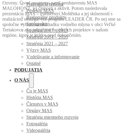
Ozveny. Úvod programu patril predstaveniu MAS
Prezentácia regiónu
MALOHONT, jej činnosti a aktivít. Potom nasledovala
Projekty MAS
prezentácia MAS – Partnerství Moštěnka a jej skúseností s
Regionálne produkty
realizáciou stratégie cez program LEADER ČR. Po nej sme sa
Spolupráca
spoločne vybrali na obhliadku vodného mlyna v obci Veľké
Teriakovce ako jedného z úspešných projektov v našom
Stratégia 2007 – 2013
regióne, ktorý je krátko pred dokončením.
Stratégia 2014 – 2020
Stratégia 2021 – 2027
Výzvy MAS
Vzdelávanie a informovanie
Ostatné
PODUJATIA
O NÁS
Čo je MAS
História MAS
Členstvo v MAS
Orgány MAS
Stratégia miestneho rozvoja
Fotogaléria
Videogaléria