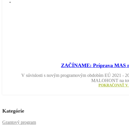
KONTAKT
ZAČÍNAME: Príprava MAS na
V súvislosti s novým programovým obdobím EÚ 2021 - 202
MALOHONT na toto
POKRAČOVAŤ V 
Kategórie
Grantový program