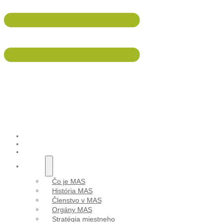
047/5695 533
info@malohont.sk
Stra
ÚVOD
AKTUALITY
PODUJATIA
O NÁS
Čo je MAS
História MAS
Členstvo v MAS
Orgány MAS
Stratégia miestneho