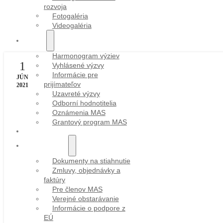
rozvoja
Fotogaléria
Videogaléria
VÝZVY
Harmonogram výziev
1
Vyhlásené výzvy
Informácie pre
JÚN
prijímateľov
2021
Uzavreté výzvy
Odborní hodnotitelia
Oznámenia MAS
Grantový program MAS
PROJEKTY
DOKUMENTY
Dokumenty na stiahnutie
Zmluvy, objednávky a
faktúry
Pre členov MAS
Verejné obstarávanie
Informácie o podpore z
EÚ