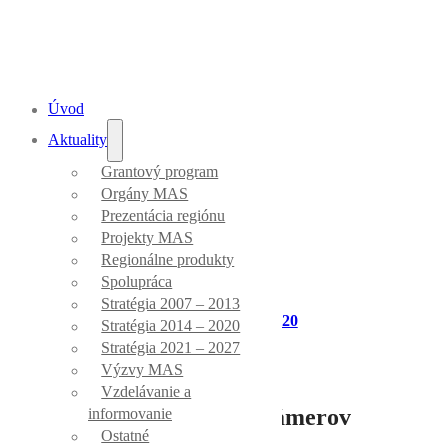
Úvod
Aktuality
Grantový program
Aktuality
Orgány MAS
Prezentácia regiónu
Projekty MAS
Regionálne produkty
Spolupráca
Stratégia 2007 – 2013
Úvod
/
Stratégia 2014 - 2020
Stratégia 2014 – 2020
Stratégia 2021 – 2027
Výzvy MAS
Vzdelávanie a
Zber projektových zámerov
informovanie
Ostatné