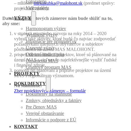
Fotogaléria
– mailom:
mirkakubka@malohont.sk
(predmet správy:
Videogaléria
projektový zámer)
VÝZVY
Databáza projektových zámerov nám bude slúžiť na to,
aby sme:
Harmonogram výziev
v stratégii miestneho rozvoja na roky 2014 – 2020
Vyhlásené výzvy
vybrali také aktivity, ktoré budú čo najviac zodpovedať
Informácie pre prijímateľov
požiadavkám miestnych obyvateľov a subjektov
Uzavreté výzvy
pôsobiacich na území MAS MALOHONT.
Odborní hodnotitelia
prispeli ku koordinácii projektov, ktoré sú plánované na
území MAS s cieľom čo najefektívnejšie využiť ľudské
Oznámenia MAS
i finančné zdroje.
Grantový program MAS
pomohli pri plánovaní a príprave projektov na území
PROJEKTY
MAS s regionálnym významom.
DOKUMENTY
Na stiahnutie:
Zber projektových zámerov – formulár
Dokumenty na stiahnutie
Zmluvy, objednávky a faktúry
Pre členov MAS
Verejné obstarávanie
Informácie o podpore z EÚ
KONTAKT