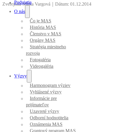
Podujatia
Zverejnila Mirka Vargová
｜
Dátum: 01.12.2014
O nás
Čo je MAS
História MAS
Členstvo v MAS
Orgány MAS
Stratégia miestneho
rozvoja
Fotogaléria
Videogaléria
Výzvy
Harmonogram výziev
Vyhlásené výzvy
Informácie pre
prijímateľov
Uzavreté výzvy
Odborní hodnotitelia
Oznámenia MAS
Grantový program MAS