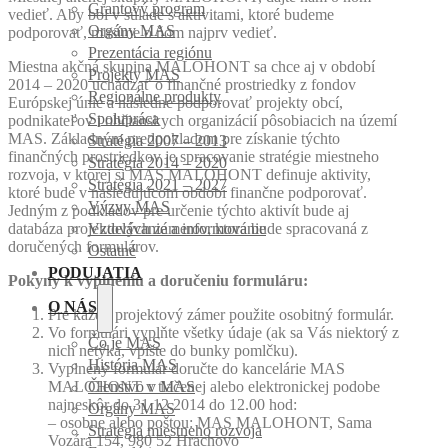
Grantový program
vedieť. Aby bol v súlade s aktivitami, ktoré budeme
Orgány MAS
podporovať, musíme o ňom najprv vedieť.
Prezentácia regiónu
Miestna akčná skupina MALOHONT sa chce aj v období
Projekty MAS
2014 – 2020 uchádzať o finančné prostriedky z fondov
Regionálne produkty
Európskej únie a následne podporovať projekty obcí,
Spolupráca
podnikateľov i občianskych organizácií pôsobiacich na území
MAS. Základným predpokladom pre získanie týchto
Stratégia 2007 – 2013
finančných prostriedkov je spracovanie stratégie miestneho
Stratégia 2014 – 2020
rozvoja, v ktorej si MAS MALOHONT definuje aktivity,
Stratégia 2021 – 2027
ktoré bude v nasledujúcom období finančne podporovať.
Výzvy MAS
Jedným z podkladov pre určenie týchto aktivít bude aj
databáza projektových zámerov, ktorá bude spracovaná z
Vzdelávanie a informovanie
doručených formulárov.
Ostatné
PODUJATIA
Pokyny k vyplneniu a doručeniu formuláru:
O NÁS
Pre každý projektový zámer použite osobitný formulár.
Vo formulári vyplňte všetky údaje (ak sa Vás niektorý z
Čo je MAS
nich netýka, vpíšte do bunky pomlčku).
História MAS
Vyplnený formulár doručte do kancelárie MAS
MALOHONT v tlačenej alebo elektronickej podobe
Členstvo v MAS
najneskôr do 31.12.2014 do 12.00 hod:
Orgány MAS
– osobne alebo poštou: MAS MALOHONT, Sama
Stratégia miestneho rozvoja
Vozára 154, 980 52 Hrachovo