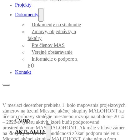
Projekty
Dokumenty
Dokumenty na stiahnutie
Zmluvy, objednávky a
faktúry
Pre členov MAS
Verejné obstarávanie
Informácie o podpore z
EÚ
Kontakt
V mesiaci december prebieha 1. kolo mapovania projektových
zámerov na území Miestnej akčnej skupiny MALOHONT za
účelom prípravy stratégie miestneho rozvoja na obdobie 2014
ÚVOD
– 2020 a výberu aktivít, ktoré budú podporované
prostredníctvom MAS MALOHONT. Ak máte v hlave zámer,
AKTUALITY
na ktorý by ste chceli v budúcnosti získať podporu nielen z
Miestnej akčnej skupiny MALOHONT, dajte nám o ňom