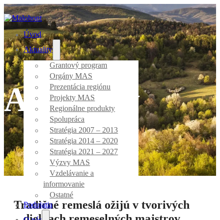
Úvod
Aktuality
Grantový program
Orgány MAS
Aktuality
Prezentácia regiónu
Projekty MAS
Regionálne produkty
Spolupráca
Stratégia 2007 – 2013
Stratégia 2014 – 2020
Stratégia 2021 – 2027
Úvod
/
Ostatné
Výzvy MAS
Vzdelávanie a
informovanie
Ostatné
Tradičné remeslá ožijú v tvorivých
Podujatia
dielňach remeselných majstrov
O nás