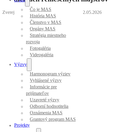
Čo je MAS
Zverejnila Veronika Chudicová
｜
Dátum: 12.05.2026
História MAS
Členstvo v MAS
Orgány MAS
Stratégia miestneho
rozvoja
Fotogaléria
Videogaléria
Výzvy
Harmonogram výziev
Vyhlásené výzvy
Informácie pre
prijímateľov
Uzavreté výzvy
Odborní hodnotitelia
Oznámenia MAS
Grantový program MAS
Projekty