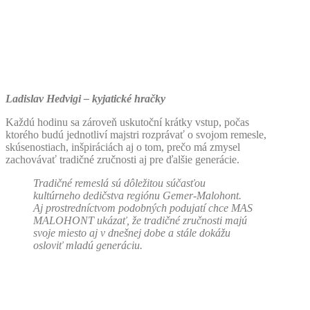
Ladislav Hedvigi – kyjatické hračky
Každú hodinu sa zároveň uskutoční krátky vstup, počas
ktorého budú jednotliví majstri rozprávať o svojom remesle,
skúsenostiach, inšpiráciách aj o tom, prečo má zmysel
zachovávať tradičné zručnosti aj pre ďalšie generácie.
Tradičné remeslá sú dôležitou súčasťou
kultúrneho dedičstva regiónu Gemer-Malohont.
Aj prostredníctvom podobných podujatí chce MAS
MALOHONT ukázať, že tradičné zručnosti majú
svoje miesto aj v dnešnej dobe a stále dokážu
osloviť mladú generáciu.