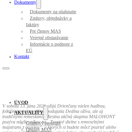
Dokumenty
Dokumenty na stiahnutie
Zmluvy, objednávky a
faktúry
Pre členov MAS
Verejné obstarávanie
Informácie o podpore z
EÚ
Kontakt
ÚVOD
V sobotu 13. júna 2026 ožijú Drienčany nielen hudbou,
folklórom a atmosférou podujatia Dedina ožíva, ale aj
AKTUALITY
tradičnými remeslami. Miestna akčná skupina MALOHONT
pozýva návštevníkov na „Tvorivé dielne s remeselnými
Grantový program
majstrami z regiónu“, v ktorých si budete môcť pozrieť alebo
Orgány MAS