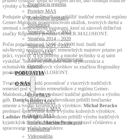
priamo vyskúšať spolu so svojimi deťmi, ako vznikajú tradičné
Prezentácia regiónu
výrobky a remeslá.
Projekty MAS
Podujatie chce návštevníkom priblížiť tradičné remeslá regiónu
Regionálne produkty
Gemer-Malohont prostredníctvom ukážok, tvorivých dielní a
Spolupráca
stretnutí s remeselnými majstrami, ktorí sú zároveň držiteľmi
Stratégia 2007 – 2013
značky Regionálny produkt GEMER-MALOHONT.
Stratégia 2014 – 2020
Počas popoludnia od 12:00 do 18:00 hod. budú mať
Stratégia 2021 – 2027
návštevníci možnosť vidieť remeselných majstrov priamo pri
Výzvy MAS
práci, vypočuť si ich príbehy a mnohé techniky si aj sami
Vzdelávanie a informovanie
vyskúšať. Súčasťou podujatia bude aj prezentácia a
Ostatné
ochutnávka regionálnych výrobkov so značkou Regionálny
produkt GEMER-MALOHONT.
PODUJATIA
Tvorivé dielne budú pozostávať z viacerých tradičných
O NÁS
remesiel pod vedením remeselníkov z regiónu Gemer-
Malohont.
Ján Fotta
predstaví tradičné gubárstvo a výrobu
Čo je MAS
gúb.
Daniela Bődová
návštevníkom priblíži hrnčiarske
História MAS
umenie a tvorbu keramických výrobkov.
Michal Beracko
Členstvo v MAS
predstaví spracovanie kože a výrobu kožených výrobkov.
Orgány MAS
Ladislav Hedvigi
návštevníkom priblíži výrobu tradičných
kyjatických hračiek.
Marián Prcín
predstaví včelárstvo a
Stratégia miestneho rozvoja
spracovanie včelích produktov.
Fotogaléria
Videogaléria