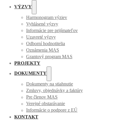
VÝZVY
Harmonogram výziev
Vyhlásené výzvy
Informácie pre prijímateľov
Uzavreté výzvy
Odborní hodnotitelia
Oznámenia MAS
Grantový program MAS
PROJEKTY
DOKUMENTY
Dokumenty na stiahnutie
Zmluvy, objednávky a faktúry
Pre členov MAS
Verejné obstarávanie
Informácie o podpore z EÚ
KONTAKT