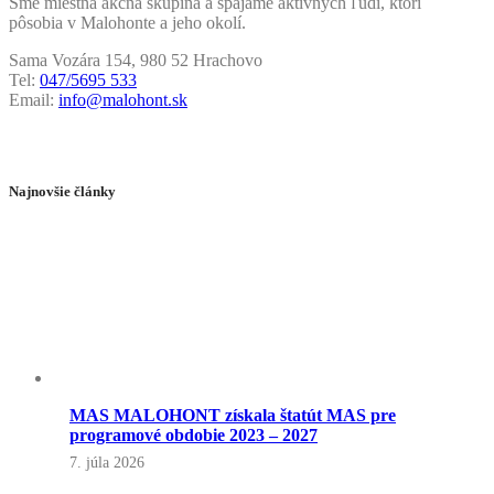
Sme miestna akčná skupina a spájame aktívnych ľudí, ktorí
pôsobia v Malohonte a jeho okolí.
Sama Vozára 154, 980 52 Hrachovo
Tel:
047/5695 533
Email:
info@malohont.sk
Najnovšie články
MAS MALOHONT získala štatút MAS pre
programové obdobie 2023 – 2027
7. júla 2026