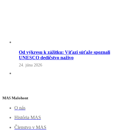
Od výkresu k zážitku: Víťazi súťaže spoznali
UNESCO dedičstvo naživo
24. júna 2026
MAS Malohont
O nás
História MAS
Členstvo v MAS