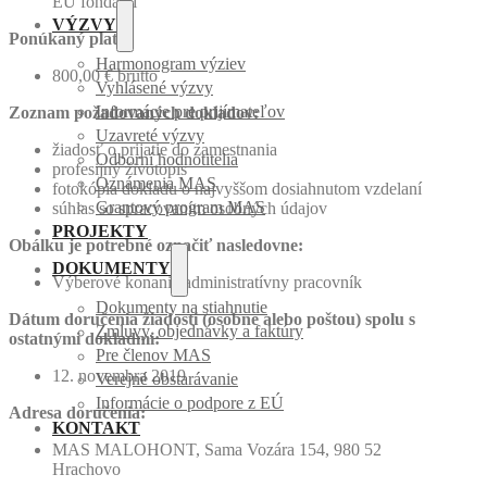
EÚ fondami
VÝZVY
Ponúkaný plat:
Harmonogram výziev
800,00 € brutto
Vyhlásené výzvy
Informácie pre prijímateľov
Zoznam požadovaných dokladov:
Uzavreté výzvy
žiadosť o prijatie do zamestnania
Odborní hodnotitelia
profesijný životopis
Oznámenia MAS
fotokópia dokladu o najvyššom dosiahnutom vzdelaní
Grantový program MAS
súhlas so spracovaním osobných údajov
PROJEKTY
Obálku je potrebné označiť nasledovne:
DOKUMENTY
Výberové konanie administratívny pracovník
Dokumenty na stiahnutie
Dátum doručenia žiadosti (osobne alebo poštou) spolu s
Zmluvy, objednávky a faktúry
ostatnými dokladmi:
Pre členov MAS
12. novembra 2019
Verejné obstarávanie
Informácie o podpore z EÚ
Adresa doručenia:
KONTAKT
MAS MALOHONT, Sama Vozára 154, 980 52
Hrachovo