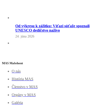
Od výkresu k zážitku: Víťazi súťaže spoznali
UNESCO dedičstvo naživo
24. júna 2026
MAS Malohont
O nás
História MAS
Členstvo v MAS
Orgány v MAS
Galéria