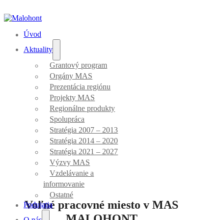
Úvod
Aktuality
Grantový program
Orgány MAS
Aktuality
Prezentácia regiónu
Projekty MAS
Regionálne produkty
Spolupráca
Stratégia 2007 – 2013
Stratégia 2014 – 2020
Stratégia 2021 – 2027
Úvod
/
Ostatné
Výzvy MAS
Vzdelávanie a
informovanie
Ostatné
Voľné pracovné miesto v MAS
Podujatia
MALOHONT
O nás