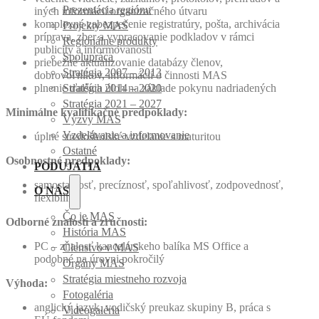
Prezentácia regiónu
iných informácií organizačného útvaru
komplexné zabezpečenie registratúry, pošta, archivácia
Projekty MAS
príprava, zber a vypracovanie podkladov v rámci
Regionálne produkty
publicity a informovanosti
Spolupráca
priebežné aktualizovanie databázy členov,
Stratégia 2007 – 2013
dobrovoľníkov, informácií o činnosti MAS
plnenie ďalších úloh na základe pokynu nadriadených
Stratégia 2014 – 2020
Stratégia 2021 – 2027
Minimálne kvalifikačné predpoklady:
Výzvy MAS
Vzdelávanie a informovanie
úplné stredoškolské vzdelanie s maturitou
Ostatné
Osobnostné predpoklady:
PODUJATIA
samostatnosť, precíznosť, spoľahlivosť, zodpovednosť,
O NÁS
flexibilita
Čo je MAS
Odborné znalosti a zručnosti:
História MAS
PC – znalosť kancelárskeho balíka MS Office a
Členstvo v MAS
podobné na úrovni pokročilý
Orgány MAS
Stratégia miestneho rozvoja
Výhoda:
Fotogaléria
anglický jazyk, vodičský preukaz skupiny B, práca s
Videogaléria