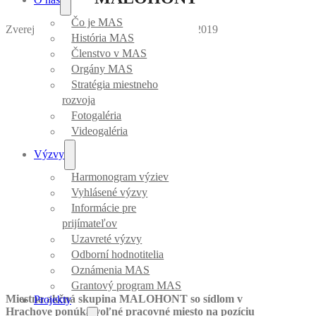
Čo je MAS
Zverejnila Mirka Vargová
｜
Dátum: 04.11.2019
História MAS
Členstvo v MAS
Orgány MAS
Stratégia miestneho
rozvoja
Fotogaléria
Videogaléria
Výzvy
Harmonogram výziev
Vyhlásené výzvy
Informácie pre
prijímateľov
Uzavreté výzvy
Odborní hodnotitelia
Oznámenia MAS
Grantový program MAS
Miestna akčná skupina MALOHONT so sídlom v
Projekty
Hrachove ponúka voľné pracovné miesto na pozíciu