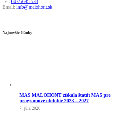
Tel:
047/5695 533
Email:
info@malohont.sk
Najnovšie články
MAS MALOHONT získala štatút MAS pre
programové obdobie 2023 – 2027
7. júla 2026