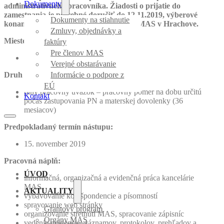
Dokumenty
administratívneho pracovníka. Žiadosti o prijatie do
zamestnania je potrebné doručiť do 12.11.2019, výberové
Dokumenty na stiahnutie
konanie sa uskutoční 13.11.2019 v sídle MAS v Hrachove.
Zmluvy, objednávky a
Miesto výkonu práce:
faktúry
Pre členov MAS
Sama Vozára 154, 980 52 Hrachovo
Verejné obstarávanie
Druh pracovného pomeru:
Informácie o podpore z
EÚ
plný pracovný úväzok – pracovný pomer na dobu určitú
Kontakt
počas zastupovania PN a materskej dovolenky (36
mesiacov)
Predpokladaný termín nástupu:
15. november 2019
Pracovná náplň:
ÚVOD
informačná, organizačná a evidenčná práca kancelárie
MAS
AKTUALITY
vybavovanie korešpondencie a písomností
spravovanie web stránky
Grantový program
organizovanie stretnutí MAS, spracovanie zápisníc
Orgány MAS
vedenie evidencie, záznamov, protokolov, prehľadov a