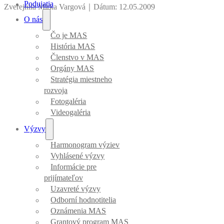
Podujatia
Zverejnila Mirka Vargová
｜
Dátum: 12.05.2009
O nás
Čo je MAS
História MAS
Členstvo v MAS
Orgány MAS
Stratégia miestneho
rozvoja
Fotogaléria
Videogaléria
Výzvy
Harmonogram výziev
Vyhlásené výzvy
Informácie pre
prijímateľov
Uzavreté výzvy
Odborní hodnotitelia
Oznámenia MAS
Grantový program MAS