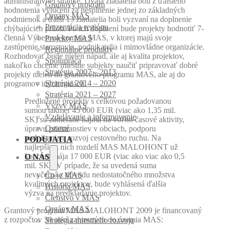
administratívnej stránke. Dvaja žiadatelia boli z ďalšieho
Grantový program
hodnotenia vylúčení za nesplnenie jednej zo základných
Orgány MAS
podmienok a ďalší 13 žiadatelia boli vyzvaní na doplnenie
Prezentácia regiónu
chýbajúcich príloh. Po ich doplnení bude projekty hodnotiť 7-
členná Výberová komisia MAS, v ktorej majú svoje
Projekty MAS
zastúpenie starostovia, podnikatelia i mimovládne organizácie.
Regionálne produkty
Rozhodovať bude nielen nápad, ale aj kvalita projektov,
Spolupráca
nakoľko chceme miestne subjekty naučiť pripravovať dobré
Stratégia 2007 – 2013
projekty nielen do grantového programu MAS, ale aj do
Stratégia 2014 – 2020
programov iných nadácií.
Stratégia 2021 – 2027
Predložené projekty s celkovou požadovanou
Výzvy MAS
sumou takmer 45 000 EUR (viac ako 1,35 mil.
Vzdelávanie a informovanie
SK) sú zamerané najmä na voľno časové aktivity,
Ostatné
úpravu priestranstiev v obciach, podporu
podnikania a rozvoj cestovného ruchu. Na
PODUJATIA
najlepšie z nich rozdelí MAS MALOHONT už
koncom mája 17 000 EUR (viac ako viac ako 0,5
O NÁS
mil. SK). V prípade, že sa uvedená suma
nevyčerpá z dôvodu nedostatočného množstva
Čo je MAS
kvalitných projektov, bude vyhlásená ďalšia
História MAS
výzva na predkladanie projektov.
Členstvo v MAS
Orgány MAS
Grantový program MAS MALOHONT 2009 je financovaný
z rozpočtov 39 obcí zahrnutých do územia MAS:
Stratégia miestneho rozvoja