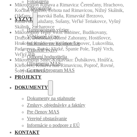
Fotogaléria
Mikroregión Rimava a Rimavica: Čerenčany, Hrachovo,
Videogaléria
Kociha, Kružno, Lehota nad Rimavicou, Nižný Skálnik,
Ožďany, Rimavská Baňa, Rimavské Brezovo,
VÝZVY
Rimavské Zalužany, Sušany, Veľké Teriakovce, Vyšný
Skálnik, Zacharovce
Harmonogram výziev
Mikroregión Teplý Vrch: Babinec, Budikovany,
Vyhlásené výzvy
Dražice, Drienčany, Horné Zahorany, Hostišovce,
Hrušovo, Kraskovo, Kyjatice, Lipovec, Lukovištia,
Informácie pre prijímateľov
Padarovce, Potok, Slizké, Španie Pole, Teplý Vrch,
Uzavreté výzvy
Veľký Blh
Odborní hodnotitelia
Mikroregión Sinec-Kokavsko: Ďubákovo, Hnúšťa,
Oznámenia MAS
Klenovec, Kokava nad Rimavicou, Poproč, Rovné,
Grantový program MAS
Šoltýska, Utekáč
PROJEKTY
DOKUMENTY
Dokumenty na stiahnutie
Zmluvy, objednávky a faktúry
Pre členov MAS
Verejné obstarávanie
Informácie o podpore z EÚ
KONTAKT