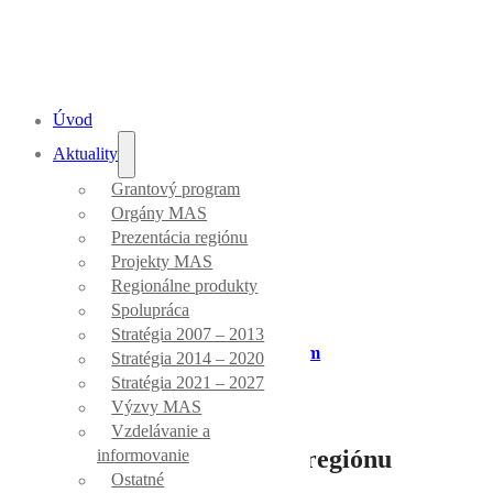
Úvod
Aktuality
Grantový program
Aktuality
Orgány MAS
Prezentácia regiónu
Projekty MAS
Regionálne produkty
Spolupráca
Stratégia 2007 – 2013
Úvod
/
Grantový program
Stratégia 2014 – 2020
Stratégia 2021 – 2027
Výzvy MAS
Vzdelávanie a
Prišlo 39 projektov z regiónu
informovanie
Ostatné