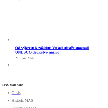
Od výkresu k zážitku: Víťazi súťaže spoznali
UNESCO dedičstvo naživo
24. júna 2026
MAS Malohont
O nás
História MAS