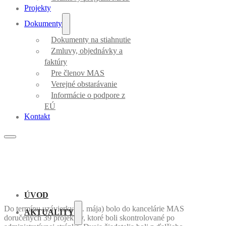
Projekty
Dokumenty
Dokumenty na stiahnutie
Zmluvy, objednávky a
faktúry
Pre členov MAS
Verejné obstarávanie
Informácie o podpore z
EÚ
Kontakt
ÚVOD
Do termínu uzávierky (5. mája) bolo do kancelárie MAS
AKTUALITY
doručených 39 projektov, ktoré boli skontrolované po