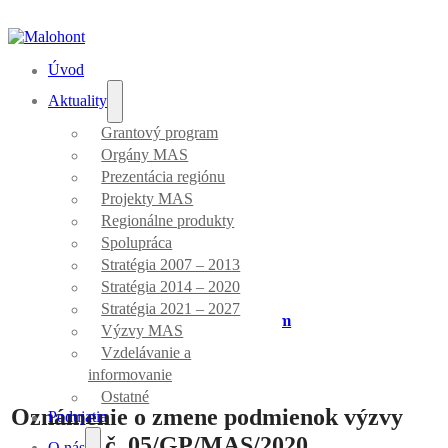
Úvod
Aktuality
Grantový program
Orgány MAS
Aktuality
Prezentácia regiónu
Projekty MAS
Regionálne produkty
Spolupráca
Stratégia 2007 – 2013
Stratégia 2014 – 2020
Stratégia 2021 – 2027
Úvod
/
Grantový program
Výzvy MAS
Vzdelávanie a
informovanie
Ostatné
Oznámenie o zmene podmienok výzvy
Podujatia
č. 05/GP/MAS/2020
O nás