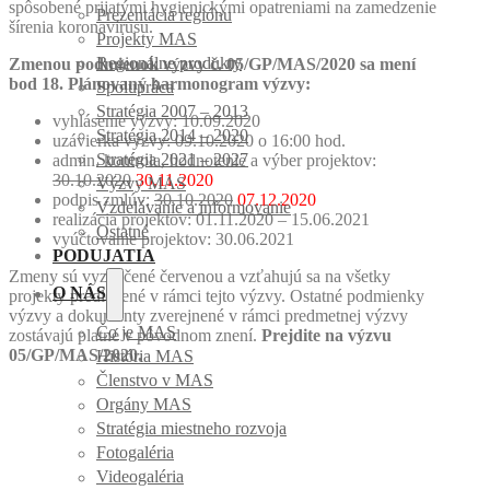
spôsobené prijatými hygienickými opatreniami na zamedzenie
Prezentácia regiónu
šírenia koronavírusu.
Projekty MAS
Regionálne produkty
Zmenou podmienok výzvy č. 05/GP/MAS/2020 sa mení
bod 18. Plánovaný harmonogram výzvy:
Spolupráca
Stratégia 2007 – 2013
vyhlásenie výzvy: 10.09.2020
Stratégia 2014 – 2020
uzávierka výzvy: 09.10.2020 o 16:00 hod.
Stratégia 2021 – 2027
admin. kontrola, hodnotenie a výber projektov:
30.10.2020
30.11.2020
Výzvy MAS
podpis zmlúv:
30.10.2020
07.12.2020
Vzdelávanie a informovanie
realizácia projektov: 01.11.2020 – 15.06.2021
Ostatné
vyúčtovanie projektov: 30.06.2021
PODUJATIA
Zmeny sú vyznačené červenou a vzťahujú sa na všetky
O NÁS
projekty predložené v rámci tejto výzvy. Ostatné podmienky
výzvy a dokumenty zverejnené v rámci predmetnej výzvy
Čo je MAS
zostávajú platné v pôvodnom znení.
Prejdite na výzvu
05/GP/MAS/2020.
História MAS
Členstvo v MAS
Orgány MAS
Stratégia miestneho rozvoja
Fotogaléria
Videogaléria