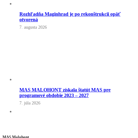
Rozhľadňa Maginhrad je po rekonštrukcii opäť
otvorená
7. augusta 2026
MAS MALOHONT získala štatút MAS pre
programové obdobie 2023 – 2027
7. júla 2026
MAS Malohont