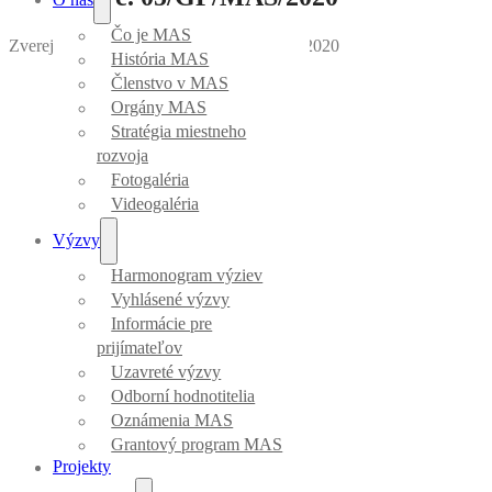
Čo je MAS
Zverejnila Mirka Vargová
｜
Dátum: 20.11.2020
História MAS
Členstvo v MAS
Orgány MAS
Stratégia miestneho
rozvoja
Fotogaléria
Videogaléria
Výzvy
Harmonogram výziev
Vyhlásené výzvy
Informácie pre
prijímateľov
Uzavreté výzvy
Odborní hodnotitelia
Oznámenia MAS
Grantový program MAS
Projekty