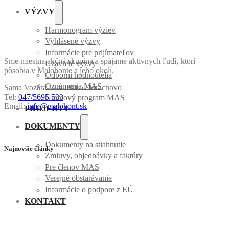
VÝZVY
Harmonogram výziev
Vyhlásené výzvy
Informácie pre prijímateľov
Sme miestna akčná skupina a spájame aktívnych ľudí, ktorí
Uzavreté výzvy
pôsobia v Malohonte a jeho okolí.
Odborní hodnotitelia
Oznámenia MAS
Sama Vozára 154, 980 52 Hrachovo
Tel:
047/5695 533
Grantový program MAS
Email:
info@malohont.sk
PROJEKTY
DOKUMENTY
Dokumenty na stiahnutie
Najnovšie články
Zmluvy, objednávky a faktúry
Pre členov MAS
Verejné obstarávanie
Informácie o podpore z EÚ
KONTAKT