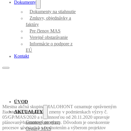
Dokumenty
Dokumenty na stiahnutie
Zmluvy, objednávky a
faktúry
Pre členov MAS
Verejné obstarávanie
Informácie o podpore z
EÚ
Kontakt
ÚVOD
Miestna akčná skupina MALOHONT oznamuje oprávneným
AKTUALITY
žiadateľom, že vykonala zmeny v podmienkach výzvy č.
05/GP/MAS/2020 a s účinnosťou od 20.11.2020 upravuje
Grantový program
plánovaný harmonogram výzvy. Dôvodom je oneskorenie
procesov súvisiacich s hodnotením a výberom projektov
Orgány MAS