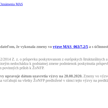
Oznámenia MAS
/
Oznámenie č. 3 o zmene výzvy MAS_063/7.2/5
ateľom, že vykonala zmeny vo
výzve MAS_063/7.2/5
a s účinnos
014 Z. z. o príspevku poskytovanom z európskych štrukturálnych a i
torým nedochádza k podstatnej zmene podmienok poskytnutia príspev
ním povinných príloh k ŽoNFP.
ýzvy upravuje dátum uzavretia výzvy na 28.08.2020.
Zmeny vo výzve 
a vzťahujú na všetky ŽoNFP predložené v rámci tejto výzvy na pred