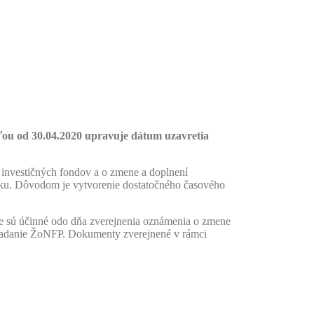
ťou od 30.04.2020 upravuje dátum uzavretia
nvestičných fondov a o zmene a doplnení
ku. Dôvodom je vytvorenie dostatočného časového
sú účinné odo dňa zverejnenia oznámenia o zmene
kladanie ŽoNFP. Dokumenty zverejnené v rámci