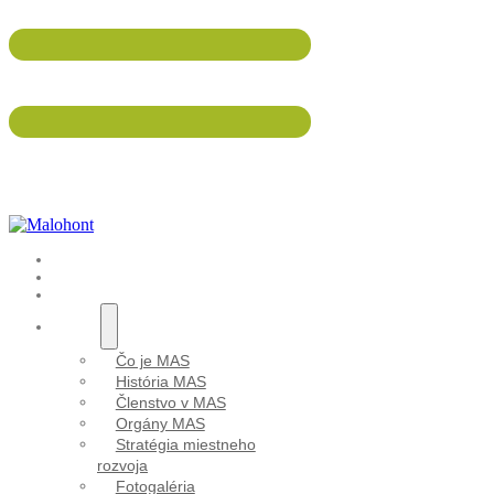
047/5695 533
info@malohont.sk
ÚVOD
AKTUALITY
Oznámeni
PODUJATIA
O NÁS
Čo je MAS
M
História MAS
Členstvo v MAS
Orgány MAS
Stratégia miestneho
rozvoja
Fotogaléria