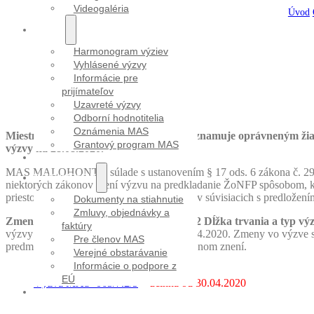
Videogaléria
Úvod
/
VÝZVY
Harmonogram výziev
Vyhlásené výzvy
Informácie pre
prijímateľov
Uzavreté výzvy
Odborní hodnotitelia
Oznámenia MAS
Miestna akčná skupina MALOHONT oznamuje oprávneným žiad
Grantový program MAS
výzvy na 28.08.2020.
PROJEKTY
MAS MALOHONT v súlade s ustanovením § 17 ods. 6 zákona č. 292/2
DOKUMENTY
niektorých zákonov mení výzvu na predkladanie ŽoNFP spôsobom, k
priestoru pre žiadateľov z hľadiska procesov súvisiacich s predlože
Dokumenty na stiahnutie
Zmluvy, objednávky a
Zmenou výzvy sa v texte výzvy v časti 1.2 Dĺžka trvania a typ v
faktúry
výzvy na webovom sídle MAS, t.j. od 30.04.2020. Zmeny vo výzve s
Pre členov MAS
predmetnej výzvy zostávajú platné v pôvodnom znení.
Verejné obstarávanie
Informácie o podpore z
Na stiahnutie:
EÚ
Výzva MAS_063/7.2/5
– účinná od 30.04.2020
KONTAKT