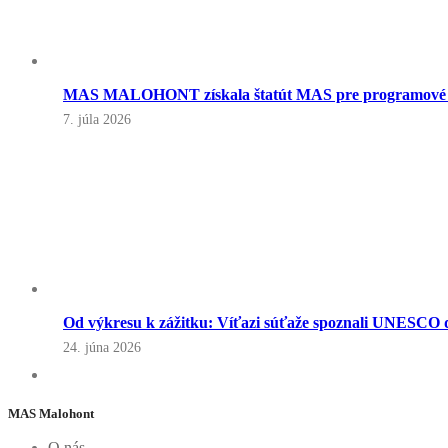
MAS MALOHONT získala štatút MAS pre programové o
7. júla 2026
Od výkresu k zážitku: Víťazi súťaže spoznali UNESCO d
24. júna 2026
MAS Malohont
O nás