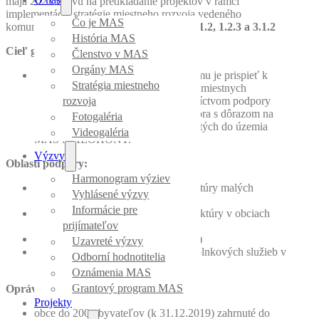
mája 2023 výzvu na predkladanie projektov v rámci
implementácie stratégie miestneho rozvoja vedeného
Čo je MAS
komunitou (CLLD) pre opatrenie:
1.1.1, 1.1.2, 1.2.3 a 3.1.2
História MAS
Cieľ grantového programu:
Členstvo v MAS
Orgány MAS
Hlavným cieľom grantového programu je prispieť k
Stratégia miestneho
zatraktívneniu regiónu Malohont pre miestnych
obyvateľov i návštevníkov prostredníctvom podpory
rozvoja
aktivít verejného a občianskeho sektora s dôrazom na
Fotogaléria
podporu rozvoja malých obcí zahrnutých do územia
Videogaléria
MAS MALOHONT.
Výzvy
Oblasti podpory:
Harmonogram výziev
Budovanie a rekonštrukcia infraštruktúry malých
Vyhlásené výzvy
rozmerov (1.1.1)
Informácie pre
Obnova a rozvoj občianskej infraštruktúry v obciach
(1.1.2)
prijímateľov
Podpora občianskych iniciatív (1.2.3)
Uzavreté výzvy
Budovanie turistických atrakcií a doplnkových služieb v
Odborní hodnotitelia
cestovnom ruchu (3.1.2)
Oznámenia MAS
Oprávnení žiadatelia:
Grantový program MAS
Projekty
obce do 200 obyvateľov (k 31.12.2019) zahrnuté do