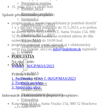
Prezentácia regiónu
31. mája 2023 o 16:00 hod.
Projekty MAS
Regionálne produkty
Spôsob predkladania projektov:
Spolupráca
projekt spolu s povinnými prílohami je potrebné doručiť
Stratégia 2007 – 2013
1 x v tlačenej verzii najneskôr do 31.5.2023, a to poštou
Stratégia 2014 – 2020
na adresu MAS MALOHONT, Sama Vozára 154, 980
Stratégia 2021 – 2027
52 Hrachovo alebo osobne na uvedenú adresu do dňa
uzávierky (vrátane) do 16:00 hod.
Výzvy MAS
projekt je potrebné zaslať zároveň aj v elektronickej
Vzdelávanie a informovanie
verzii (vo formáte .doc) na
info@malohont.sk
najneskôr
Ostatné
do 31.5.2023
PODUJATIA
Na stiahnutie:
O NÁS
Výzva č. 06/GP/MAS/2023
Čo je MAS
Prílohy výzvy:
1. Podmienky výzvy č. 06/GP/MAS/2023
História MAS
2. Formulár projektu
Členstvo v MAS
3. Stanovisko obce
Orgány MAS
Stratégia miestneho rozvoja
Informácie a konzultácie k príprave projektov:
Fotogaléria
Kancelária MAS – Sama Vozára 154, 980 52 Hrachovo
Videogaléria
– 047/5695 533