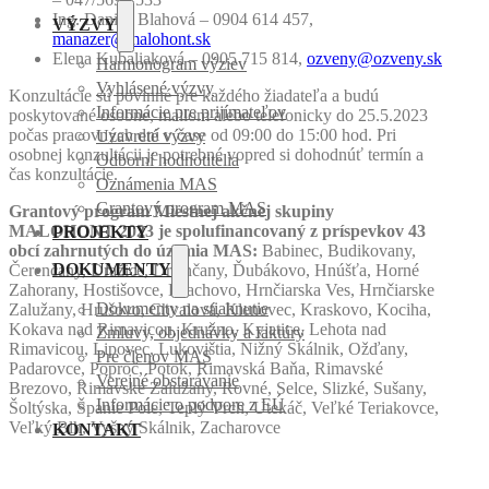
Ing. Danica Blahová – 0904 614 457,
VÝZVY
manazer@malohont.sk
Elena Kubaliaková – 0905 715 814,
ozveny@ozveny.sk
Harmonogram výziev
Vyhlásené výzvy
Konzultácie sú povinné pre každého žiadateľa a budú
Informácie pre prijímateľov
poskytované osobne, mailom alebo telefonicky do 25.5.2023
počas pracovných dní v čase od 09:00 do 15:00 hod. Pri
Uzavreté výzvy
osobnej konzultácii je potrebné vopred si dohodnúť termín a
Odborní hodnotitelia
čas konzultácie.
Oznámenia MAS
Grantový program MAS
Grantový program Miestnej akčnej skupiny
MALOHONT 2023 je spolufinancovaný z príspevkov 43
PROJEKTY
obcí zahrnutých do územia MAS:
Babinec, Budikovany,
Čerenčany, Dražice, Drienčany, Ďubákovo, Hnúšťa, Horné
DOKUMENTY
Zahorany, Hostišovce, Hrachovo, Hrnčiarska Ves, Hrnčiarske
Zalužany, Hrušovo, Chvalová, Klenovec, Kraskovo, Kociha,
Dokumenty na stiahnutie
Kokava nad Rimavicou, Kružno, Kyjatice, Lehota nad
Zmluvy, objednávky a faktúry
Rimavicou, Lipovec, Lukovištia, Nižný Skálnik, Ožďany,
Pre členov MAS
Padarovce, Poproč, Potok, Rimavská Baňa, Rimavské
Verejné obstarávanie
Brezovo, Rimavské Zalužany, Rovné, Selce, Slizké, Sušany,
Informácie o podpore z EÚ
Šoltýska, Španie Pole, Teplý Vrch, Utekáč, Veľké Teriakovce,
Veľký Blh, Vyšný Skálnik, Zacharovce
KONTAKT