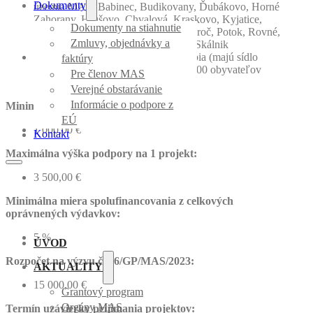
Dokumenty
územia MAS: Babinec, Budikovany, Ďubákovo, Horné
Zahorany, Hrušovo, Chvalová, Kraskovo, Kyjatice,
Dokumenty na stiahnutie
Lipovec, Lukovištia, Padarovce, Poproč, Potok, Rovné,
Zmluvy, objednávky a
Selce, Šoltýska, Španie Pole, Vyšný Skálnik
mimovládne organizácie, ktoré pôsobia (majú sídlo
faktúry
alebo prevádzku) na území obcí do 200 obyvateľov
Pre členov MAS
zahrnutých do územia MAS
Verejné obstarávanie
Informácie o podpore z
Minimálna výška podpory na 1 projekt:
EÚ
1 000,00 €
Kontakt
Maximálna výška podpory na 1 projekt:
3 500,00 €
Minimálna miera spolufinancovania z celkových
oprávnených výdavkov:
5 %
ÚVOD
Rozpočet na výzvu č. 06/GP/MAS/2023:
AKTUALITY
15 000,00 €
Grantový program
Orgány MAS
Termín uzávierky prijímania projektov: