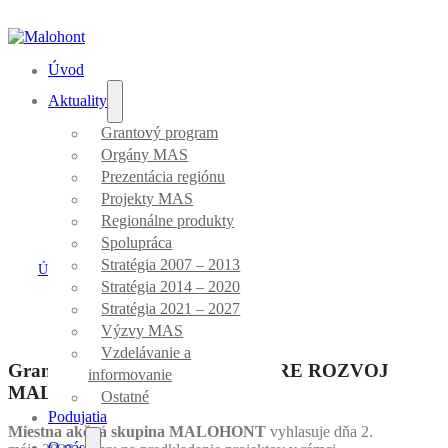
Úvod
Aktuality
Grantový program
Výzva č.
Orgány MAS
Prezentácia regiónu
06/GP/MAS/2023
Projekty MAS
Regionálne produkty
Spolupráca
Stratégia 2007 – 2013
Úvod
/
Grantový program MAS
/
Výzva č. 06/GP/MAS/2023
Stratégia 2014 – 2020
Stratégia 2021 – 2027
Výzvy MAS
Vzdelávanie a
Grantový program MAS 2023 PRE ROZVOJ
informovanie
MALÝCH OBCÍ
Ostatné
Podujatia
Miestna akčná skupina MALOHONT
vyhlasuje dňa 2.
O nás