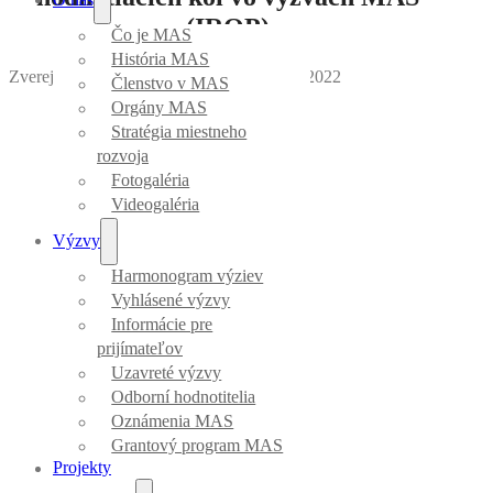
(IROP)
Čo je MAS
História MAS
Zverejnila Mirka Vargová
｜
Dátum: 10.02.2022
Členstvo v MAS
Orgány MAS
Stratégia miestneho
rozvoja
Fotogaléria
Videogaléria
Výzvy
Harmonogram výziev
Vyhlásené výzvy
Informácie pre
prijímateľov
Uzavreté výzvy
Odborní hodnotitelia
Oznámenia MAS
Grantový program MAS
Projekty