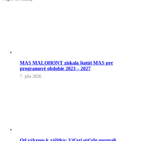
MAS MALOHONT získala štatút MAS pre
programové obdobie 2023 – 2027
7. júla 2026
Od výkresu k zážitku: Víťazi súťaže spoznali