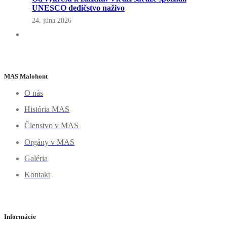
UNESCO dedičstvo naživo
24. júna 2026
MAS Malohont
O nás
História MAS
Členstvo v MAS
Orgány v MAS
Galéria
Kontakt
Informácie