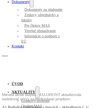
Dokumenty
Dokumenty na stiahnutie
Zmluvy, objednávky a
faktúry
Pre členov MAS
Verejné obstarávanie
Informácie o podpore z
EÚ
Kontakt
ÚVOD
AKTUALITY
Miestna akčná skupina MALOHONT aktualizovala
nasledovné výzvy na predkladanie projektov:
Grantový program
Orgány MAS
A1 Podpora podnikania a inovácií – aktualizácia č. 1: