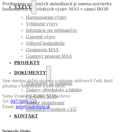
Predmetom uvedených aktualizácií je zmena uzávierky
VÝZVY
hodnotiacich kôl všetkých výziev MAS v rámci IROP.
Harmonogram výziev
Vyhlásené výzvy
Informácie pre prijímateľov
Uzavreté výzvy
Odborní hodnotitelia
Oznámenia MAS
Grantový program MAS
PROJEKTY
DOKUMENTY
Sme miestna akčná skupina a spájame aktívnych ľudí, ktorí
Dokumenty na stiahnutie
pôsobia v Malohonte a jeho okolí.
Zmluvy, objednávky a faktúry
Sama Vozára 154, 980 52 Hrachovo
Pre členov MAS
Tel:
047/5695 533
Verejné obstarávanie
Email:
info@malohont.sk
Informácie o podpore z EÚ
KONTAKT
Najnovšie články