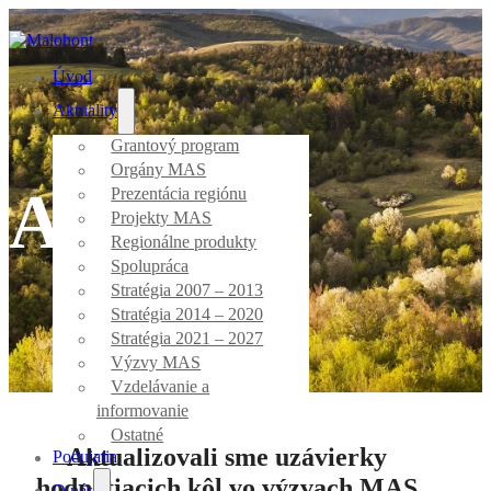
Úvod
Aktuality
Grantový program
Orgány MAS
Aktuality
Prezentácia regiónu
Projekty MAS
Regionálne produkty
Spolupráca
Stratégia 2007 – 2013
Stratégia 2014 – 2020
Stratégia 2021 – 2027
Úvod
/
Výzvy MAS
Výzvy MAS
Vzdelávanie a
informovanie
Ostatné
Aktualizovali sme uzávierky
Podujatia
hodnotiacich kôl vo výzvach MAS
O nás