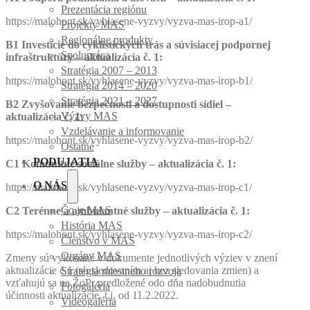
Prezentácia regiónu
https://malohont.sk/vyhlasene-vyzvy/vyzva-mas-irop-a1/
Projekty MAS
Regionálne produkty
B1 Investície do cyklistických trás a súvisiacej podpornej
Spolupráca
infraštruktúry – aktualizácia č. 1:
Stratégia 2007 – 2013
https://malohont.sk/vyhlasene-vyzvy/vyzva-mas-irop-b1/
Stratégia 2014 – 2020
Stratégia 2021 – 2027
B2 Zvyšovanie bezpečnosti a dostupnosti sídiel –
Výzvy MAS
aktualizácia č. 1:
Vzdelávanie a informovanie
https://malohont.sk/vyhlasene-vyzvy/vyzva-mas-irop-b2/
Ostatné
PODUJATIA
C1 Komunitné sociálne služby – aktualizácia č. 1:
O NÁS
https://malohont.sk/vyhlasene-vyzvy/vyzva-mas-irop-c1/
C2 Terénne a ambulantné služby – aktualizácia č. 1:
Čo je MAS
História MAS
https://malohont.sk/vyhlasene-vyzvy/vyzva-mas-irop-c2/
Členstvo v MAS
Orgány MAS
Zmeny sú vykonané v dokumente jednotlivých výziev v znení
aktualizácie č.1 (so sledovaním aj bez sledovania zmien) a
Stratégia miestneho rozvoja
vzťahujú sa na ŽoPr predložené odo dňa nadobudnutia
Fotogaléria
účinnosti aktualizácie, t.j. od 11.2.2022.
Videogaléria