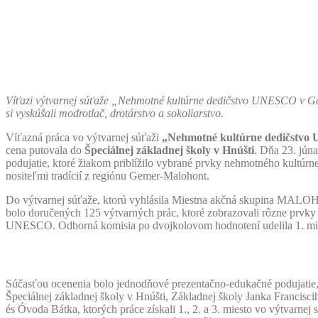
Víťazi výtvarnej súťaže „Nehmotné kultúrne dedičstvo UNESCO v Gemer
si vyskúšali modrotlač, drotárstvo a sokoliarstvo.
Víťazná práca vo výtvarnej súťaži
„Nehmotné kultúrne dedičstvo
cena putovala do
Špeciálnej základnej školy v Hnúšti
. Dňa 23. jún
podujatie, ktoré žiakom priblížilo vybrané prvky nehmotného kultúr
nositeľmi tradícií z regiónu Gemer-Malohont.
Do výtvarnej súťaže, ktorú vyhlásila Miestna akčná skupina MALOHO
bolo doručených 125 výtvarných prác, ktoré zobrazovali rôzne prvk
UNESCO. Odborná komisia po dvojkolovom hodnotení udelila 1. mies
Súčasťou ocenenia bolo jednodňové prezentačno-edukačné podujatie, k
Špeciálnej základnej školy v Hnúšti, Základnej školy Janka Francisc
és Óvoda Bátka, ktorých práce získali 1., 2. a 3. miesto vo výtvarnej s