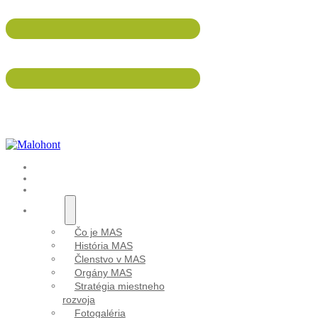
047/5695 533
info@malohont.sk
ÚVOD
AKTUALITY
Aktuality
PODUJATIA
O NÁS
Čo je MAS
História MAS
Členstvo v MAS
Orgány MAS
Stratégia miestneho
rozvoja
Fotogaléria