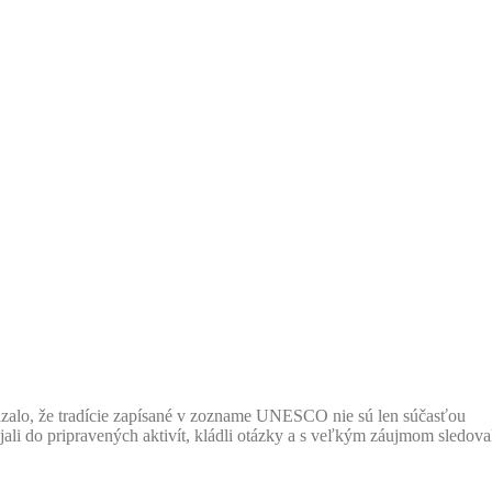
kázalo, že tradície zapísané v zozname UNESCO nie sú len súčasťou
pájali do pripravených aktivít, kládli otázky a s veľkým záujmom sledova