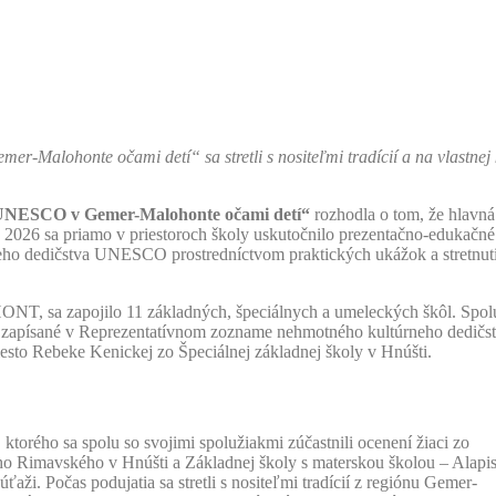
-Malohonte očami detí“ sa stretli s nositeľmi tradícií a na vlastnej 
 UNESCO v Gemer-Malohonte očami detí“
rozhodla o tom, že hlavná
a 2026 sa priamo v priestoroch školy uskutočnilo prezentačno-edukačné
neho dedičstva UNESCO prostredníctvom praktických ukážok a stretnuti
NT, sa zapojilo 11 základných, špeciálnych a umeleckých škôl. Spol
y zapísané v Reprezentatívnom zozname nehmotného kultúrneho dedičs
to Rebeke Kenickej zo Špeciálnej základnej školy v Hnúšti.
torého sa spolu so svojimi spolužiakmi zúčastnili ocenení žiaci zo
iho Rimavského v Hnúšti a Základnej školy s materskou školou – Alapi
úťaži. Počas podujatia sa stretli s nositeľmi tradícií z regiónu Gemer-