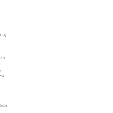
koži
a s
u
tva
skola