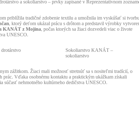
drotárstvo a sokoliarstvo – prvky zapísané v Reprezentatívnom zoznam
kom priblížila tradičné zdobenie textilu a umožnila im vyskúšať si tvorb
enčan
, ktorý deťom ukázal prácu s drôtom a predstavil výrobky vytvore
va KANÁT z Mojína
, počas ktorých sa žiaci dozvedeli viac o živote
ičstva UNESCO.
 drotárstvo
Sokoliarstvo KANÁT –
sokoliarstvo
ym zážitkom. Žiaci mali možnosť stretnúť sa s nositeľmi tradícií, o
ch prác. Vďaka osobnému kontaktu a praktickým ukážkam získali
tvoria súčasť nehmotného kultúrneho dedičstva UNESCO.