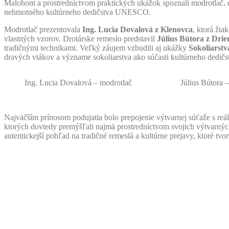
Malohont a prostredníctvom praktických ukážok spoznali modrotlač, 
nehmotného kultúrneho dedičstva UNESCO.
Modrotlač prezentovala
Ing. Lucia Dovalová z Klenovca
, ktorá žia
vlastných vzorov. Drotárske remeslo predstavil
Július Bútora z Dri
tradičnými technikami. Veľký záujem vzbudili aj ukážky
Sokoliarst
dravých vtákov a význame sokoliarstva ako súčasti kultúrneho ded
Ing. Lucia Dovalová – modrotlač
Július Bútora –
Najväčším prínosom podujatia bolo prepojenie výtvarnej súťaže s reáln
ktorých dovtedy premýšľali najmä prostredníctvom svojich výtvarný
autentickejší pohľad na tradičné remeslá a kultúrne prejavy, ktoré 