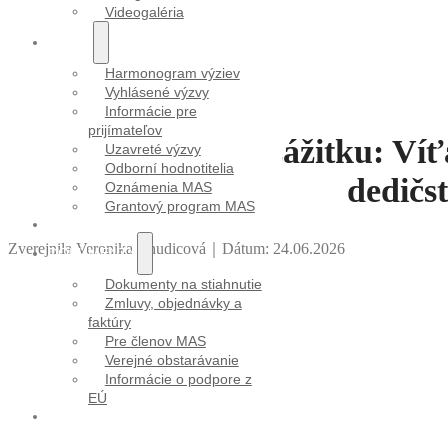
Videogaléria
VÝZVY
Harmonogram výziev
Vyhlásené výzvy
Informácie pre
prijímateľov
Od výkresu k zážitku: Ví
Uzavreté výzvy
Odborní hodnotitelia
dedičs
Oznámenia MAS
Grantový program MAS
PROJEKTY
Zverejnila Veronika Chudicová
｜
Dátum: 24.06.2026
DOKUMENTY
Dokumenty na stiahnutie
Zmluvy, objednávky a
faktúry
Pre členov MAS
Verejné obstarávanie
Informácie o podpore z
EÚ
KONTAKT