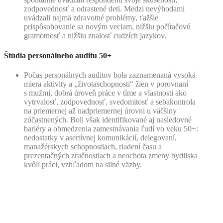
zodpovednosť a odrastené deti. Medzi nevýhodami
uvádzali najmä zdravotné problémy, ťažšie
prispôsobovanie sa novým veciam, nižšiu počítačovú
gramotnosť a nižšiu znalosť cudzích jazykov.
Štúdia personálneho auditu 50+
Počas personálnych auditov bola zaznamenaná vysoká
miera aktivity a „životaschopnosti“ žien v porovnaní
s mužmi, dobrá úroveň práce v tíme a vlastnosti ako
vytrvalosť, zodpovednosť, svedomitosť a sebakontrola
na priemernej až nadpriemernej úrovni u väčšiny
zúčastnených. Boli však identifikované aj nasledovné
bariéry a obmedzenia zamestnávania ľudí vo veku 50+:
nedostatky v asertívnej komunikácií, delegovaní,
manažérskych schopnostiach, riadení času a
prezentačných zručnostiach a neochota zmeny bydliska
kvôli práci, vzhľadom na silné väzby.