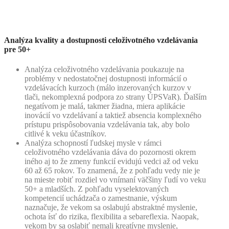
Analýza kvality a dostupnosti celoživotného vzdelávania
pre 50+
Analýza celoživotného vzdelávania poukazuje na
problémy v nedostatočnej dostupnosti informácií o
vzdelávacích kurzoch (málo inzerovaných kurzov v
tlači, nekomplexná podpora zo strany ÚPSVaR). Ďalším
negatívom je malá, takmer žiadna, miera aplikácie
inovácií vo vzdelávaní a taktiež absencia komplexného
prístupu prispôsobovania vzdelávania tak, aby bolo
citlivé k veku účastníkov.
Analýza schopností ľudskej mysle v rámci
celoživotného vzdelávania dáva do pozornosti okrem
iného aj to že zmeny funkcií evidujú vedci až od veku
60 až 65 rokov. To znamená, že z pohľadu vedy nie je
na mieste robiť rozdiel vo vnímaní väčšiny ľudí vo veku
50+ a mladších. Z pohľadu vyselektovaných
kompetencií uchádzača o zamestnanie, výskum
naznačuje, že vekom sa oslabujú abstraktné myslenie,
ochota ísť do rizika, flexibilita a sebareflexia. Naopak,
vekom by sa oslabiť nemali kreatívne myslenie,