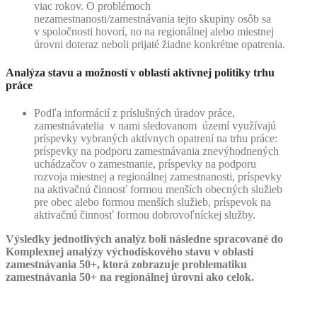
viac rokov. O problémoch
nezamestnanosti/zamestnávania tejto skupiny osôb sa
v spoločnosti hovorí, no na regionálnej alebo miestnej
úrovni doteraz neboli prijaté žiadne konkrétne opatrenia.
Analýza stavu a možností v oblasti aktívnej politiky trhu
práce
Podľa informácií z príslušných úradov práce,
zamestnávatelia v nami sledovanom území využívajú
príspevky vybraných aktívnych opatrení na trhu práce:
príspevky na podporu zamestnávania znevýhodnených
uchádzačov o zamestnanie, príspevky na podporu
rozvoja miestnej a regionálnej zamestnanosti, príspevky
na aktivačnú činnosť formou menších obecných služieb
pre obec alebo formou menších služieb, príspevok na
aktivačnú činnosť formou dobrovoľníckej služby.
Výsledky jednotlivých analýz boli následne spracované do
Komplexnej analýzy východiskového stavu v oblasti
zamestnávania 50+, ktorá zobrazuje problematiku
zamestnávania 50+ na regionálnej úrovni ako celok.