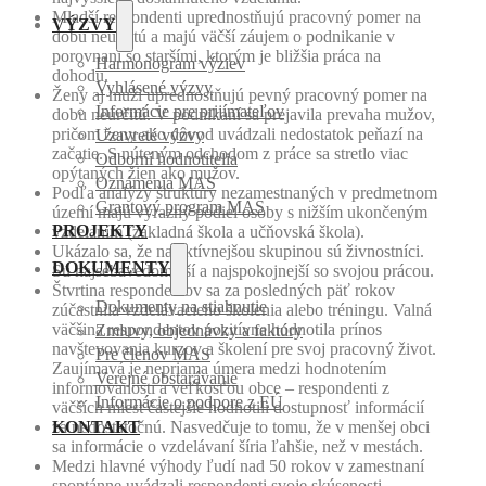
Mladší respondenti uprednostňujú pracovný pomer na
VÝZVY
dobu neurčitú a majú väčší záujem o podnikanie v
porovnaní so staršími, ktorým je bližšia práca na
Harmonogram výziev
dohodu.
Vyhlásené výzvy
Ženy aj muži uprednostňujú pevný pracovný pomer na
Informácie pre prijímateľov
dobu neurčitú. V podnikaní sa prejavila prevaha mužov,
pričom ženy ako dôvod uvádzali nedostatok peňazí na
Uzavreté výzvy
začatie. S núteným odchodom z práce sa stretlo viac
Odborní hodnotitelia
opýtaných žien ako mužov.
Oznámenia MAS
Podľa analýzy štruktúry nezamestnaných v predmetnom
Grantový program MAS
území majú výrazný podiel osoby s nižším ukončeným
PROJEKTY
vzdelaním (základná škola a učňovská škola).
Ukázalo sa, že najaktívnejšou skupinou sú živnostníci.
DOKUMENTY
Sú najsebavedomejší a najspokojnejší so svojou prácou.
Štvrtina respondentov sa za posledných päť rokov
Dokumenty na stiahnutie
zúčastnila vzdelávacieho školenia alebo tréningu. Valná
väčšina respondentov pozitívne hodnotila prínos
Zmluvy, objednávky a faktúry
navštevovania kurzov a školení pre svoj pracovný život.
Pre členov MAS
Zaujímavá je nepriama úmera medzi hodnotením
Verejné obstarávanie
informovanosti a veľkosťou obce – respondenti z
Informácie o podpore z EÚ
väčších miest častejšie hodnotili dostupnosť informácií
KONTAKT
za nedostatočnú. Nasvedčuje to tomu, že v menšej obci
sa informácie o vzdelávaní šíria ľahšie, než v mestách.
Medzi hlavné výhody ľudí nad 50 rokov v zamestnaní
spontánne uvádzali respondenti svoje skúsenosti,