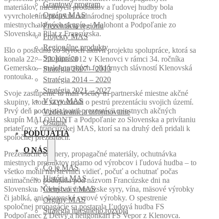
Grantový program
materiálov, miestnych produktov a ľudovej hudby bola
Orgány MAS
vyvrcholením projektu nadnárodnej spolupráce troch
miestnych akčných skupín – Malohont a Podpoľanie zo
Prezentácia regiónu
Slovenska a Pilat z Francúzska.
Projekty MAS
Regionálne produkty
Išlo o poslednú zo štyroch aktivít projektu spolupráce, ktorá sa
Spolupráca
konala 22. – 23. júna 2012 v Klenovci v rámci 34. ročníka
Gemersko – malohontských folklórnych slávností Klenovská
Stratégia 2007 – 2013
rontouka.
Stratégia 2014 – 2020
Stratégia 2021 – 2027
Svoje zastúpenie tu mali všetky tri partnerské miestne akčné
Výzvy MAS
skupiny, ktoré sa postarali o pestrú prezentáciu svojich území.
Prvý deň podujatia patril prezentácii miestnych akčných
Vzdelávanie a informovanie
skupín MALOHONT a Podpoľanie zo Slovenska a privítaniu
Ostatné
priateľov z francúzskej MAS, ktorí sa na druhý deň pridali k
PODUJATIA
spoločnej prezentácii.
O NÁS
Prezentačné bannery, propagačné materiály, ochutnávka
miestnych produktov priamo od výrobcov i ľudová hudba – to
Čo je MAS
všetko mohli návštevníci vidieť, počuť a ochutnať počas
História MAS
animačného podujatia pod názvom Francúzske dni na
Slovensku. Nechýbali francúzske syry, vína, mäsové výrobky
Členstvo v MAS
či jablká, ani slovenské syrové výrobky. O spestrenie
Orgány MAS
spoločnej propagácie sa postarala Ľudová hudba FS
Stratégia miestneho rozvoja
Podpoľanec z Detvy a heligonkári FS Vepor z Klenovca.