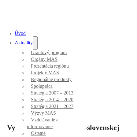
Úvod
Aktuality
Grantový program
Aktuality
Orgány MAS
Prezentácia regiónu
Projekty MAS
Regionálne produkty
Spolupráca
Stratégia 2007 – 2013
Úvod
/
Projekty MAS
Stratégia 2014 – 2020
Stratégia 2021 – 2027
Výzvy MAS
Vzdelávanie a
Vyvrcholenie francúzsko-slovenskej
informovanie
Ostatné
spolupráce