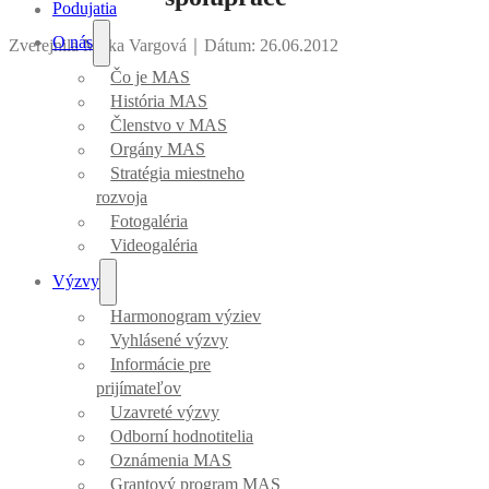
Podujatia
O nás
Zverejnila Mirka Vargová
｜
Dátum: 26.06.2012
Čo je MAS
História MAS
Členstvo v MAS
Orgány MAS
Stratégia miestneho
rozvoja
Fotogaléria
Videogaléria
Výzvy
Harmonogram výziev
Vyhlásené výzvy
Informácie pre
prijímateľov
Uzavreté výzvy
Odborní hodnotitelia
Oznámenia MAS
Grantový program MAS