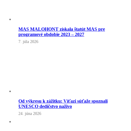
MAS MALOHONT získala štatút MAS pre
programové obdobie 2023 – 2027
7. júla 2026
Od výkresu k zážitku: Víťazi súťaže spoznali
UNESCO dedičstvo naživo
24. júna 2026