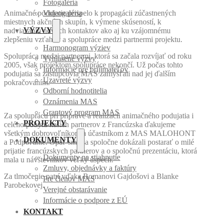
Fotogaléria
Animačné podujatie prispelo k propagácii zúčastnených
Videogaléria
miestnych akčných skupín, k výmene skúseností, k
VÝZVY
nadviazaniu nových kontaktov ako aj ku vzájomnému
zlepšeniu vzťahov a spolupráce medzi partnermi projektu.
Harmonogram výziev
Spolupráca medzi partnermi, ktorá sa začala rozvíjať od roku
Vyhlásené výzvy
2005, však projektom spolupráce nekončí. Už počas tohto
Informácie pre prijímateľov
podujatia sa zástupcovia MAS zamýšľali nad jej ďalším
Uzavreté výzvy
pokračovaním.
Odborní hodnotitelia
Oznámenia MAS
Grantový program MAS
Za spoluprácu pri príprave a realizácii animačného podujatia i
PROJEKTY
celého pobytu našich partnerov z Francúzska ďakujeme
všetkým dobrovoľníkom a účastníkom z MAS MALOHONT
DOKUMENTY
a Podpoľanie. Opäť sme sa spoločne dokázali postarať o milé
prijatie francúzskych partnerov a o spoločnú prezentáciu, ktorá
Dokumenty na stiahnutie
mala u návštevníkov veľký úspech.
Zmluvy, objednávky a faktúry
Za tlmočenie patrí vďaka Romanovi Gajdošovi a Blanke
Pre členov MAS
Parobekovej.
Verejné obstarávanie
Informácie o podpore z EÚ
KONTAKT