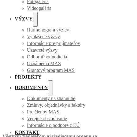
Fotogaléria
Videogaléria
VÝZVY
Harmonogram výziev
Vyhlásené výzvy
Informácie pre prijímateľov
Uzavreté výzvy
Odborní hodnotitelia
Oznámenia MAS
Grantový program MAS
PROJEKTY
DOKUMENTY
Dokumenty na stiahnutie
Zmluvy, objednávky a faktúry
Pre členov MAS
Verejné obstarávanie
Informácie o podpore z EÚ
KONTAKT
Všetkým žiadateľom aj riadiacemu orgánu sa