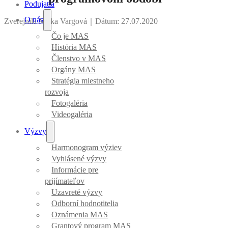
Podujatia
O nás
Zverejnila Mirka Vargová
｜
Dátum: 27.07.2020
Čo je MAS
História MAS
Členstvo v MAS
Orgány MAS
Stratégia miestneho
rozvoja
Fotogaléria
Videogaléria
Výzvy
Harmonogram výziev
Vyhlásené výzvy
Informácie pre
prijímateľov
Uzavreté výzvy
Odborní hodnotitelia
Oznámenia MAS
Grantový program MAS