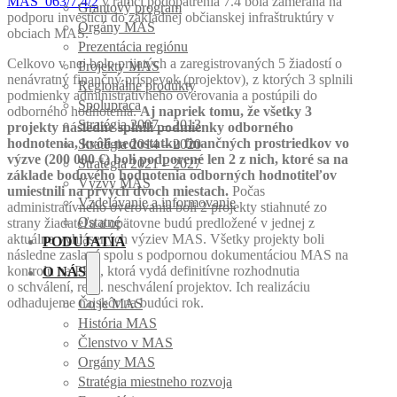
MAS_063/7.4/2
v rámci podopatrenia 7.4 bola zameraná na
Grantový program
podporu investícií do základnej občianskej infraštruktúry v
Orgány MAS
obciach MAS.
Prezentácia regiónu
Celkovo v nej bolo prijatých a zaregistrovaných 5 žiadostí o
Projekty MAS
nenávratný finančný príspevok (projektov), z ktorých 3 splnili
Regionálne produkty
podmienky administratívneho overovania a postúpili do
Spolupráca
odborného hodnotenia.
Aj napriek tomu, že všetky 3
Stratégia 2007 – 2013
projekty následne splnili podmienky odborného
hodnotenia, kvôli nedostatku finančných prostriedkov vo
Stratégia 2014 – 2020
výzve (200 000 €) boli podporené len 2 z nich, ktoré sa na
Stratégia 2021 – 2027
základe bodového hodnotenia odborných hodnotiteľov
Výzvy MAS
umiestnili na prvých dvoch miestach.
Počas
Vzdelávanie a informovanie
administratívneho overovania boli 2 projekty stiahnuté zo
Ostatné
strany žiadateľa a opätovne budú predložené v jednej z
aktuálne vyhlásených výziev MAS. Všetky projekty boli
PODUJATIA
následne zaslané spolu s podpornou dokumentáciou MAS na
kontrolu na PPA, ktorá vydá definitívne rozhodnutia
O NÁS
o schválení, resp. neschválení projektov. Ich realizáciu
odhadujeme najskôr na budúci rok.
Čo je MAS
História MAS
Členstvo v MAS
Orgány MAS
Stratégia miestneho rozvoja