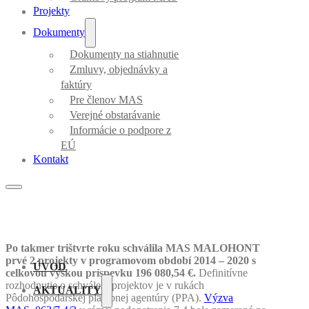
Projekty
Dokumenty
Dokumenty na stiahnutie
Zmluvy, objednávky a
faktúry
Pre členov MAS
Verejné obstarávanie
Informácie o podpore z
EÚ
Kontakt
Po takmer trištvrte roku schválila MAS MALOHONT
prvé 2 projekty v programovom období 2014 – 2020 s
ÚVOD
celkovou výškou príspevku 196 080,54 €.
Definitívne
rozhodnutie o schválení projektov je v rukách
AKTUALITY
Pôdohospodárskej platobnej agentúry (PPA).
Výzva