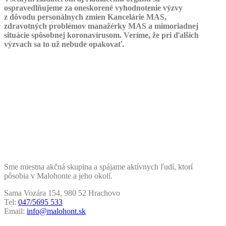
ospravedlňujeme za oneskorené vyhodnotenie výzvy
z dôvodu personálnych zmien Kancelárie MAS,
zdravotných problémov manažérky MAS a mimoriadnej
situácie spôsobnej koronavírusom. Veríme, že pri ďalších
výzvach sa to už nebude opakovať.
Sme miestna akčná skupina a spájame aktívnych ľudí, ktorí
pôsobia v Malohonte a jeho okolí.
Sama Vozára 154, 980 52 Hrachovo
Tel:
047/5695 533
Email:
info@malohont.sk