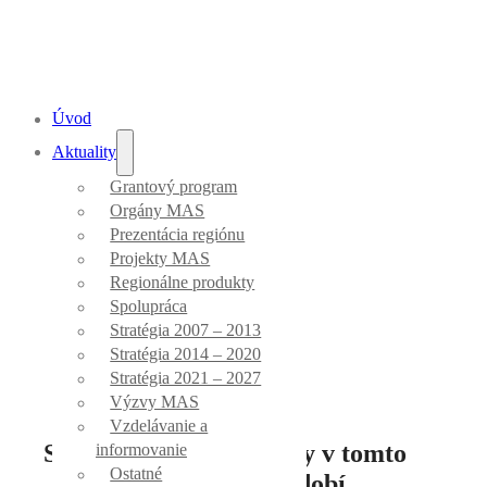
Úvod
Aktuality
Grantový program
Aktuality
Orgány MAS
Prezentácia regiónu
Projekty MAS
Regionálne produkty
Spolupráca
Stratégia 2007 – 2013
Úvod
/
Výzvy MAS
Stratégia 2014 – 2020
Stratégia 2021 – 2027
Výzvy MAS
Vzdelávanie a
Schválené prvé projekty v tomto
informovanie
Ostatné
programovom období