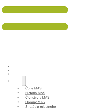
047/5695 533
info@malohont.sk
Vybudovani
ÚVOD
AKTUALITY
PODUJATIA
O NÁS
Čo je MAS
História MAS
Členstvo v MAS
Orgány MAS
Stratégia miestneho