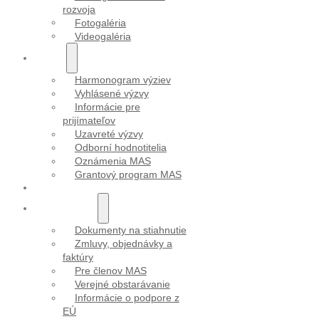
rozvoja
Fotogaléria
Videogaléria
VÝZVY
Harmonogram výziev
Vyhlásené výzvy
Informácie pre
prijímateľov
Uzavreté výzvy
Odborní hodnotitelia
Oznámenia MAS
Grantový program MAS
PROJEKTY
DOKUMENTY
Dokumenty na stiahnutie
Zmluvy, objednávky a
faktúry
Pre členov MAS
Verejné obstarávanie
Informácie o podpore z
EÚ