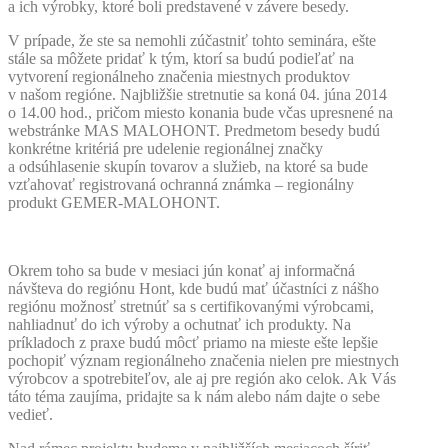
a ich výrobky, ktoré boli predstavené v závere besedy.
V prípade, že ste sa nemohli zúčastniť tohto seminára, ešte
stále sa môžete pridať k tým, ktorí sa budú podieľať na
vytvorení regionálneho značenia miestnych produktov
v našom regióne. Najbližšie stretnutie sa koná 04. júna 2014
o 14.00 hod., pričom miesto konania bude včas upresnené na
webstránke MAS MALOHONT. Predmetom besedy budú
konkrétne kritériá pre udelenie regionálnej značky
a odsúhlasenie skupín tovarov a služieb, na ktoré sa bude
vzťahovať registrovaná ochranná známka – regionálny
produkt GEMER-MALOHONT.
Okrem toho sa bude v mesiaci jún konať aj informačná
návšteva do regiónu Hont, kde budú mať účastníci z nášho
regiónu možnosť stretnúť sa s certifikovanými výrobcami,
nahliadnuť do ich výroby a ochutnať ich produkty. Na
príkladoch z praxe budú môcť priamo na mieste ešte lepšie
pochopiť význam regionálneho značenia nielen pre miestnych
výrobcov a spotrebiteľov, ale aj pre región ako celok. Ak Vás
táto téma zaujíma, pridajte sa k nám alebo nám dajte o sebe
vedieť.