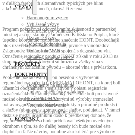
v ďalších farebných alternatívach typických pre hlinu
VÝZVY
a keramiku ako je hnedá, okrová či zelená.
Harmonogram výziev
Vyhlásené výzvy
Program pokračoval odovzdávaním skúseností z partnerskej
Informácie pre prijímateľov
miestnej akčnej skupiny Partnerstvo Krtíšskeho Poiplia, ktoré
Uzavreté výzvy
úspešne koordinuje regionálne značenie HONT. Doobedňajší
Odborní hodnotitelia
blok uzavrela prezentácia rodinnej pivnice a vinohradov
Zsigmond z Vinice, ktorá bola spojená s degustáciou vín.
Oznámenia MAS
Označenie regionálny produkt HONT získali v roku 2013 na
Grantový program MAS
skupinu výrobkov, ktorými sú hrozno a všetky vína s
PROJEKTY
chráneným označením pôvodu – akostné vína s prívlastkom.
DOKUMENTY
Poobedie pokračovalo prvou besedou k vytvoreniu
regionálneho značenia GEMER-MALOHONT, na ktorej boli
Dokumenty na stiahnutie
účastníci oboznámení s legislatívou v oblasti registrácie
Zmluvy, objednávky a faktúry
označenia ako ochrannej známky. Následne boli predstavené
Pre členov MAS
možné okruhy certifikácie, ktorými sú výrobky (remeselné,
potraviny, poľnohospodárske produkty a prírodné produkty)
Verejné obstarávanie
a služby (ubytovacie a stravovacie služby, podujatia). V rámci
Informácie o podpore z EÚ
diskusie medzi účastníkmi došlo k predbežnej dohode, že
KONTAKT
regionálna značka sa bude prideľovať všetkým uvedeným
okruhom s tým, že do ďalšej besedy ich bude možné ešte
doplniť o ďalšie návrhy, podobne ako kritériá pre výrobcov