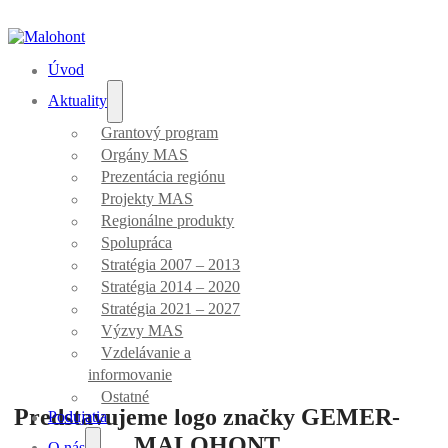
Úvod
Aktuality
Grantový program
Orgány MAS
Aktuality
Prezentácia regiónu
Projekty MAS
Regionálne produkty
Spolupráca
Stratégia 2007 – 2013
Stratégia 2014 – 2020
Stratégia 2021 – 2027
Úvod
/
Projekty MAS
Výzvy MAS
Vzdelávanie a
informovanie
Ostatné
Predstavujeme logo značky GEMER-
Podujatia
MALOHONT
O nás