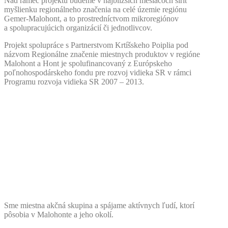
Nad rámec projektu budeme v najbližších mesiacoch šíriť
myšlienku regionálneho značenia na celé územie regiónu
Gemer-Malohont, a to prostredníctvom mikroregiónov
a spolupracujúcich organizácií či jednotlivcov.
Projekt spolupráce s Partnerstvom Krtíšskeho Poiplia pod
názvom Regionálne značenie miestnych produktov v regióne
Malohont a Hont je spolufinancovaný z Európskeho
poľnohospodárskeho fondu pre rozvoj vidieka SR v rámci
Programu rozvoja vidieka SR 2007 – 2013.
Sme miestna akčná skupina a spájame aktívnych ľudí, ktorí
pôsobia v Malohonte a jeho okolí.