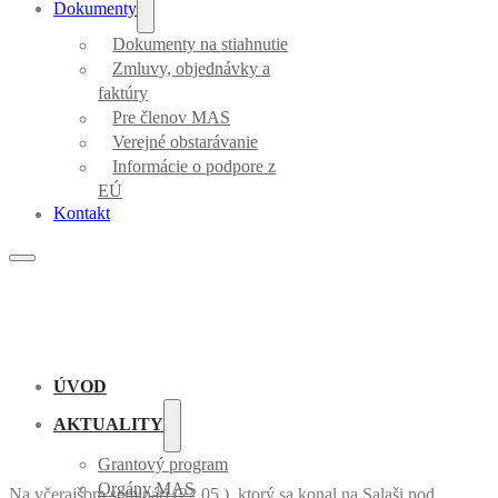
Dokumenty
Dokumenty na stiahnutie
Zmluvy, objednávky a
faktúry
Pre členov MAS
Verejné obstarávanie
Informácie o podpore z
EÚ
Kontakt
ÚVOD
AKTUALITY
Grantový program
Orgány MAS
Na včerajšom seminári (22.05.), ktorý sa konal na Salaši pod