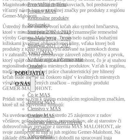
Prezentácia regiónu
Maginhradom vo Veľkých Teriakovciach, bol predstavený
víťazný návrh loga regionálnej značky pre produkty z regiónu
Projekty MAS
Gemer-Malohont.
Regionálne produkty
Spolupráca
Ústredný motív značky tvorí krčah ako symbol hrnčiarstva,
Stratégia 2007 – 2013
ktoré v minulosti patrilo medzi najvýznamnejšie remeselné
výroby Gemera-Malohontu. To súviselo najmä s bohatými
Stratégia 2014 – 2020
ložiskami kvalitnej ohňovzdornej hliny, vďaka ktorej boli
Stratégia 2021 – 2027
produkty z tohto regiónu vyhľadávané na jarmokoch doma
Výzvy MAS
i v zahraničí. Hlina predstavuje zároveň zdroj obživy a prvok,
Vzdelávanie a informovanie
ktorý spája obe časti regiónu Gemer-Malohont, čo je aj snahou
regionálneho značenia miestnych produktov. Vzťah k regiónu,
Ostatné
tradície a podiel ručnej práce charakteristický pre hlinený
PODUJATIA
krčah bude možné už čoskoro nájsť v kvalitných miestnych
výrobkoch označených značkou – regionálny produkt
O NÁS
GEMER-MALOHONT.
Čo je MAS
Pridali sme sa tým k piatim existujúcim regionálnym značkám,
História MAS
ktoré už na Slovensku fungujú:
Členstvo v MAS
Na uvedenom seminári sa stretlo 25 záujemcov z radov
Orgány MAS
včelárov, poľnohospodárov, remeselníkov, ale aj starostov či
Stratégia miestneho rozvoja
dobrovoľníkov prevažne z územia MAS MALOHONT, ale
Fotogaléria
svoje zastúpenie tu mal aj juh regiónu Gemer-Malohont. Na
Videogaléria
základe diskusií sa účastníci dohodli na spracovaní loga