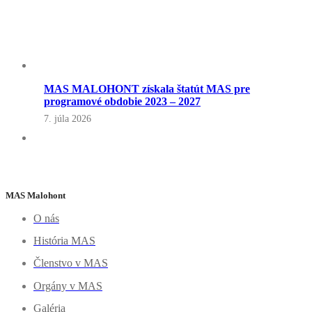
MAS MALOHONT získala štatút MAS pre
programové obdobie 2023 – 2027
7. júla 2026
MAS Malohont
O nás
História MAS
Členstvo v MAS
Orgány v MAS
Galéria