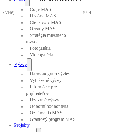
Čo je MAS
Zverejnila Mirka Vargová
｜
Dátum: 23.05.2014
História MAS
Členstvo v MAS
Orgány MAS
Stratégia miestneho
rozvoja
Fotogaléria
Videogaléria
Výzvy
Harmonogram výziev
Vyhlásené výzvy
Informácie pre
prijímateľov
Uzavreté výzvy
Odborní hodnotitelia
Oznámenia MAS
Grantový program MAS
Projekty