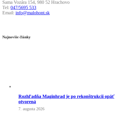
Sama Vozára 154, 980 52 Hrachovo
Tel:
047/5695 533
Email:
info@malohont.sk
Najnovšie články
Rozhľadňa Maginhrad je po rekonštrukcii opäť
otvorená
7. augusta 2026