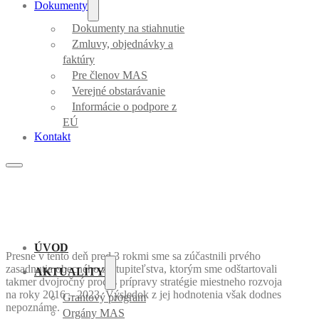
Dokumenty
Dokumenty na stiahnutie
Zmluvy, objednávky a
faktúry
Pre členov MAS
Verejné obstarávanie
Informácie o podpore z
EÚ
Kontakt
ÚVOD
Presne v tento deň pred 3 rokmi sme sa zúčastnili prvého
zasadnutia obecného zastupiteľstva, ktorým sme odštartovali
AKTUALITY
takmer dvojročný proces prípravy stratégie miestneho rozvoja
na roky 2016 – 2023. Výsledok z jej hodnotenia však dodnes
Grantový program
nepoznáme.
Orgány MAS