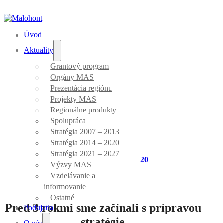
Úvod
Aktuality
Grantový program
Orgány MAS
Aktuality
Prezentácia regiónu
Projekty MAS
Regionálne produkty
Spolupráca
Stratégia 2007 – 2013
Stratégia 2014 – 2020
Stratégia 2021 – 2027
Úvod
/
Stratégia 2014 - 2020
Výzvy MAS
Vzdelávanie a
informovanie
Ostatné
Pred 3 rokmi sme začínali s prípravou
Podujatia
stratégie
O nás