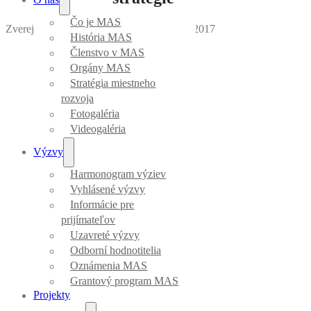
Čo je MAS
Zverejnila Mirka Vargová
｜
Dátum: 13.02.2017
História MAS
Členstvo v MAS
Orgány MAS
Stratégia miestneho
rozvoja
Fotogaléria
Videogaléria
Výzvy
Harmonogram výziev
Vyhlásené výzvy
Informácie pre
prijímateľov
Uzavreté výzvy
Odborní hodnotitelia
Oznámenia MAS
Grantový program MAS
Projekty