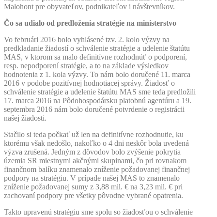
Malohont pre obyvateľov, podnikateľov i návštevníkov.
Čo sa udialo od predloženia stratégie na ministerstvo
Vo februári 2016 bolo vyhlásené tzv. 2. kolo výzvy na
predkladanie žiadostí o schválenie stratégie a udelenie štatútu
MAS, v ktorom sa malo definitívne rozhodnúť o podporení,
resp. nepodporení stratégie, a to na základe výsledkov
hodnotenia z 1. kola výzvy. To nám bolo doručené 11. marca
2016 v podobe pozitívnej hodnotiacej správy. Žiadosť o
schválenie stratégie a udelenie štatútu MAS sme teda predložili
17. marca 2016 na Pôdohospodársku platobnú agentúru a 19.
septembra 2016 nám bolo doručené potvrdenie o registrácii
našej žiadosti.
Stačilo si teda počkať už len na definitívne rozhodnutie, ku
ktorému však nedošlo, nakoľko o 4 dni neskôr bola uvedená
výzva zrušená. Jedným z dôvodov bolo zvýšenie pokrytia
územia SR miestnymi akčnými skupinami, čo pri rovnakom
finančnom balíku znamenalo zníženie požadovanej finančnej
podpory na stratégiu. V prípade našej MAS to znamenalo
zníženie požadovanej sumy z 3,88 mil. € na 3,23 mil. € pri
zachovaní podpory pre všetky pôvodne vybrané opatrenia.
Takto upravenú stratégiu sme spolu so žiadosťou o schválenie