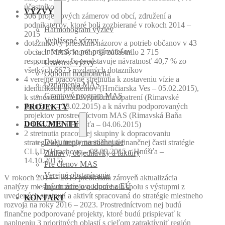
účastníkov)
VÝZVY
306 projektových zámerov od obcí, združení a
podnikateľov, ktoré boli zozbierané v rokoch 2014 –
Harmonogram výziev
2015
Vyhlásené výzvy
dotazníkový prieskum názorov a potrieb občanov v 43
Informácie pre prijímateľov
obciach MAS, ktorého sa zúčastnilo 2 715
respondentov, čo predstavuje návratnosť 40,7 % zo
Uzavreté výzvy
všetkých 6673 rozdaných dotazníkov
Odborní hodnotitelia
4 verejné pracovné stretnutia k zostaveniu vízie a
Oznámenia MAS
identifikácii problémov (Hrnčiarska Ves – 05.02.2015),
Grantový program MAS
k stanoveniu cieľov, priorít a opatrení (Rimavské
Zalužany – 23.02.2015) a k návrhu podporovaných
PROJEKTY
projektov prostredníctvom MAS (Rimavská Baňa
DOKUMENTY
-14.04.2015 a Hnúšťa – 04.06.2015)
2 stretnutia pracovnej skupiny k dopracovaniu
strategickej, implementačnej a finančnej časti stratégie
Dokumenty na stiahnutie
CLLD (Hrachovo – 08.09.2015 a Hnúšťa –
Zmluvy, objednávky a faktúry
14.10.2015)
Pre členov MAS
Verejné obstarávanie
V rokoch 2014 – 2015 prebiehala zároveň aktualizácia
analýzy miestnych zdrojov, ktorá bola spolu s výstupmi z
Informácie o podpore z EÚ
uvedených stretnutí a aktivít spracovaná do stratégie miestneho
KONTAKT
rozvoja na roky 2016 – 2023. Prostredníctvom nej budú
finančne podporované projekty, ktoré budú prispievať k
naplneniu 3 prioritných oblastí s cieľom zatraktívniť región