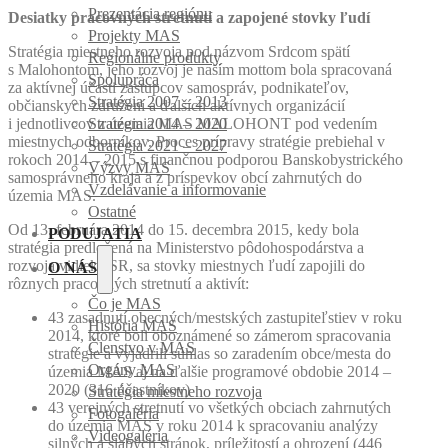
Prezentácia regiónu
Desiatky pracovných stretnutí a zapojené stovky ľudí
Projekty MAS
Stratégia miestneho rozvoja pod názvom Srdcom spätí
Regionálne produkty
s Malohontom, jeho rozvoj je naším mottom bola spracovaná
Spolupráca
za aktívnej účasti zástupcov samospráv, podnikateľov,
Stratégia 2007 – 2013
občianskych združení a ďalších aktívnych organizácií
i jednotlivcov z územia MAS MALOHONT pod vedením
Stratégia 2014 – 2020
miestnych odborníkov. Proces prípravy stratégie prebiehal v
Stratégia 2021 – 2027
rokoch 2014 – 2015 s finančnou podporou Banskobystrického
Výzvy MAS
samosprávneho kraja a z príspevkov obcí zahrnutých do
Vzdelávanie a informovanie
územia MAS.
Ostatné
Od 13. februára 2014 do 15. decembra 2015, kedy bola
PODUJATIA
stratégia predložená na Ministerstvo pôdohospodárstva a
rozvoja vidieka SR, sa stovky miestnych ľudí zapojili do
O NÁS
rôznych pracovných stretnutí a aktivít:
Čo je MAS
43 zasadnutí obecných/mestských zastupiteľstiev v roku
História MAS
2014, ktoré boli oboznámené so zámerom spracovania
Členstvo v MAS
stratégie a vyjadrili súhlas so zaradením obce/mesta do
Orgány MAS
územia MAS aj na ďalšie programové obdobie 2014 –
2020 (316 účastníkov)
Stratégia miestneho rozvoja
43 verejných stretnutí vo všetkých obciach zahrnutých
Fotogaléria
do územia MAS v roku 2014 k spracovaniu analýzy
Videogaléria
silných a slabých stránok, príležitostí a ohrození (446