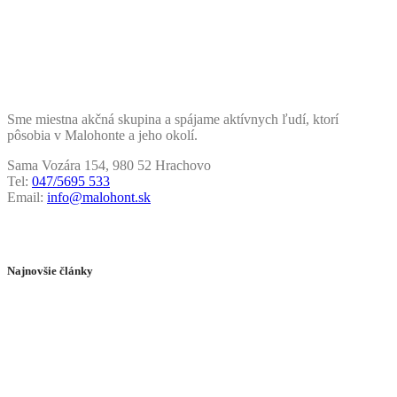
Sme miestna akčná skupina a spájame aktívnych ľudí, ktorí
pôsobia v Malohonte a jeho okolí.
Sama Vozára 154, 980 52 Hrachovo
Tel:
047/5695 533
Email:
info@malohont.sk
Najnovšie články