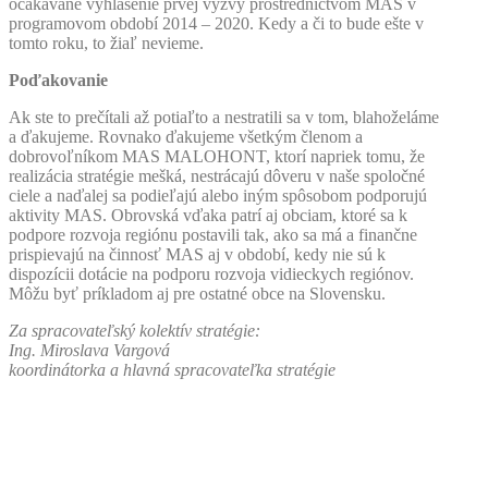
očakávané vyhlásenie prvej výzvy prostredníctvom MAS v
programovom období 2014 – 2020. Kedy a či to bude ešte v
tomto roku, to žiaľ nevieme.
Poďakovanie
Ak ste to prečítali až potiaľto a nestratili sa v tom, blahoželáme
a ďakujeme. Rovnako ďakujeme všetkým členom a
dobrovoľníkom MAS MALOHONT, ktorí napriek tomu, že
realizácia stratégie mešká, nestrácajú dôveru v naše spoločné
ciele a naďalej sa podieľajú alebo iným spôsobom podporujú
aktivity MAS. Obrovská vďaka patrí aj obciam, ktoré sa k
podpore rozvoja regiónu postavili tak, ako sa má a finančne
prispievajú na činnosť MAS aj v období, kedy nie sú k
dispozícii dotácie na podporu rozvoja vidieckych regiónov.
Môžu byť príkladom aj pre ostatné obce na Slovensku.
Za spracovateľský kolektív stratégie:
Ing. Miroslava Vargová
koordinátorka a hlavná spracovateľka stratégie