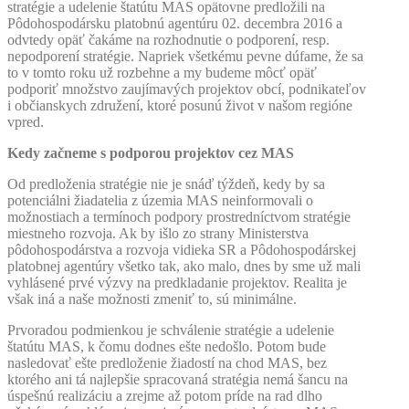
stratégie a udelenie štatútu MAS opätovne predložili na
Pôdohospodársku platobnú agentúru 02. decembra 2016 a
odvtedy opäť čakáme na rozhodnutie o podporení, resp.
nepodporení stratégie. Napriek všetkému pevne dúfame, že sa
to v tomto roku už rozbehne a my budeme môcť opäť
podporiť množstvo zaujímavých projektov obcí, podnikateľov
i občianskych združení, ktoré posunú život v našom regióne
vpred.
Kedy začneme s podporou projektov cez MAS
Od predloženia stratégie nie je snáď týždeň, kedy by sa
potenciálni žiadatelia z územia MAS neinformovali o
možnostiach a termínoch podpory prostredníctvom stratégie
miestneho rozvoja. Ak by išlo zo strany Ministerstva
pôdohospodárstva a rozvoja vidieka SR a Pôdohospodárskej
platobnej agentúry všetko tak, ako malo, dnes by sme už mali
vyhlásené prvé výzvy na predkladanie projektov. Realita je
však iná a naše možnosti zmeniť to, sú minimálne.
Prvoradou podmienkou je schválenie stratégie a udelenie
štatútu MAS, k čomu dodnes ešte nedošlo. Potom bude
nasledovať ešte predloženie žiadostí na chod MAS, bez
ktorého ani tá najlepšie spracovaná stratégia nemá šancu na
úspešnú realizáciu a zrejme až potom príde na rad dlho