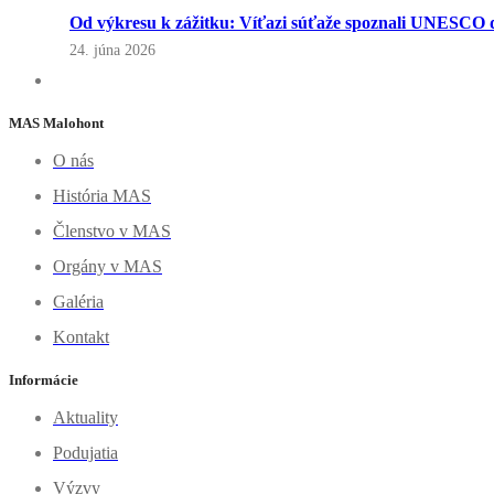
Od výkresu k zážitku: Víťazi súťaže spoznali UNESCO d
24. júna 2026
MAS Malohont
O nás
História MAS
Členstvo v MAS
Orgány v MAS
Galéria
Kontakt
Informácie
Aktuality
Podujatia
Výzvy