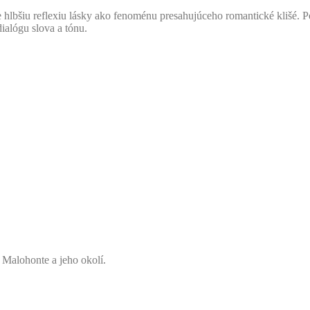
hlbšiu reflexiu lásky ako fenoménu presahujúceho romantické klišé. P
ialógu slova a tónu.
 Malohonte a jeho okolí.