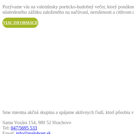
Pozývame vás na valentínsky poeticko-hudobný večer, ktorý ponúkne 
sústredeného zážitku založeného na načúvaní, nerušenosti a citlivom d
VIAC INFORMÁCIÍ
Sme miestna akčná skupina a spájame aktívnych ľudí, ktorí pôsobia v
Sama Vozára 154, 980 52 Hrachovo
Tel:
047/5695 533
Email:
info@malohont.sk