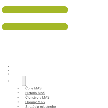
047/5695 533
info@malohont.sk
Láska v
ÚVOD
AKTUALITY
PODUJATIA
O NÁS
Čo je MAS
História MAS
Členstvo v MAS
Orgány MAS
Stratégia miestneho