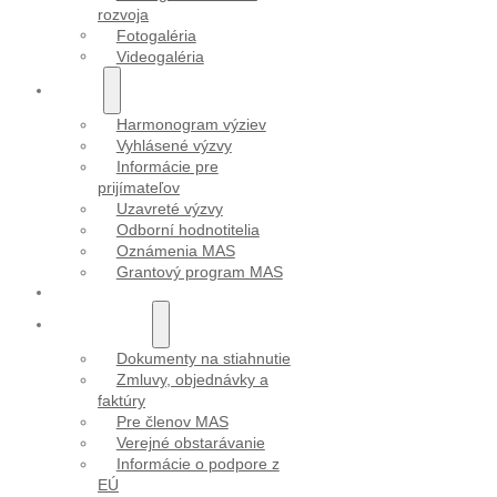
rozvoja
Fotogaléria
Videogaléria
VÝZVY
Harmonogram výziev
Vyhlásené výzvy
Informácie pre
prijímateľov
Uzavreté výzvy
Odborní hodnotitelia
Oznámenia MAS
Grantový program MAS
PROJEKTY
DOKUMENTY
Dokumenty na stiahnutie
Zmluvy, objednávky a
faktúry
Pre členov MAS
Verejné obstarávanie
Informácie o podpore z
EÚ