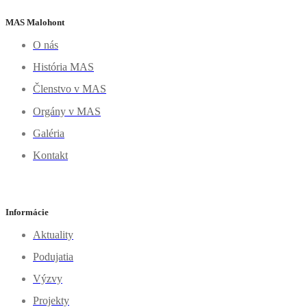
MAS Malohont
O nás
História MAS
Členstvo v MAS
Orgány v MAS
Galéria
Kontakt
Informácie
Aktuality
Podujatia
Výzvy
Projekty