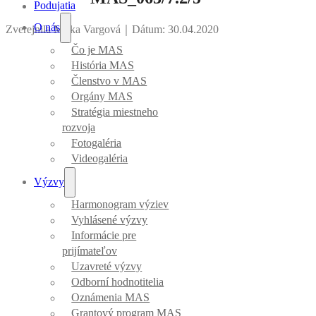
Podujatia
O nás
Zverejnila Mirka Vargová
｜
Dátum: 30.04.2020
Čo je MAS
História MAS
Členstvo v MAS
Orgány MAS
Stratégia miestneho
rozvoja
Fotogaléria
Videogaléria
Výzvy
Harmonogram výziev
Vyhlásené výzvy
Informácie pre
prijímateľov
Uzavreté výzvy
Odborní hodnotitelia
Oznámenia MAS
Grantový program MAS