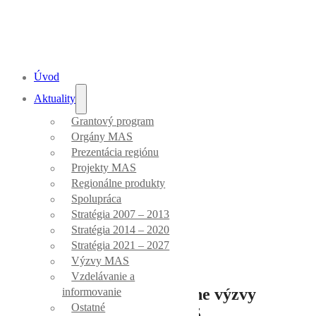
Úvod
Aktuality
Grantový program
Aktuality
Orgány MAS
Prezentácia regiónu
Projekty MAS
Regionálne produkty
Spolupráca
Stratégia 2007 – 2013
Úvod
/
Výzvy MAS
Stratégia 2014 – 2020
Stratégia 2021 – 2027
Výzvy MAS
Vzdelávanie a
Oznámenie č. 3 o zmene výzvy
informovanie
Ostatné
MAS_063/7.2/5