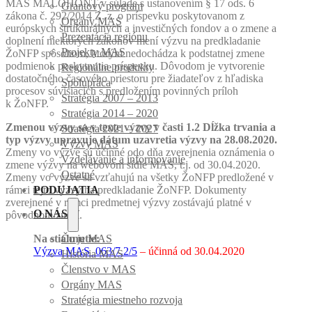
MAS MALOHONT v súlade s ustanovením § 17 ods. 6
Grantový program
zákona č. 292/2014 Z. z. o príspevku poskytovanom z
Orgány MAS
európskych štrukturálnych a investičných fondov a o zmene a
Prezentácia regiónu
doplnení niektorých zákonov mení výzvu na predkladanie
Projekty MAS
ŽoNFP spôsobom, ktorým nedochádza k podstatnej zmene
podmienok poskytnutia príspevku. Dôvodom je vytvorenie
Regionálne produkty
dostatočného časového priestoru pre žiadateľov z hľadiska
Spolupráca
procesov súvisiacich s predložením povinných príloh
Stratégia 2007 – 2013
k ŽoNFP.
Stratégia 2014 – 2020
Zmenou výzvy sa v texte výzvy v časti 1.2 Dĺžka trvania a
Stratégia 2021 – 2027
typ výzvy upravuje dátum uzavretia výzvy na 28.08.2020.
Výzvy MAS
Zmeny vo výzve sú účinné odo dňa zverejnenia oznámenia o
Vzdelávanie a informovanie
zmene výzvy na webovom sídle MAS, t.j. od 30.04.2020.
Ostatné
Zmeny vo výzve sa vzťahujú na všetky ŽoNFP predložené v
rámci tejto výzvy na predkladanie ŽoNFP. Dokumenty
PODUJATIA
zverejnené v rámci predmetnej výzvy zostávajú platné v
O NÁS
pôvodnom znení.
Na stiahnutie:
Čo je MAS
Výzva MAS_063/7.2/5
– účinná od 30.04.2020
História MAS
Členstvo v MAS
Orgány MAS
Stratégia miestneho rozvoja