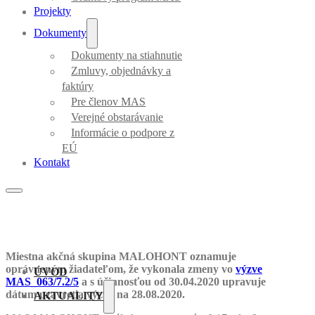
Projekty
Dokumenty
Dokumenty na stiahnutie
Zmluvy, objednávky a
faktúry
Pre členov MAS
Verejné obstarávanie
Informácie o podpore z
EÚ
Kontakt
Miestna akčná skupina MALOHONT oznamuje
oprávneným žiadateľom, že vykonala zmeny vo
výzve
ÚVOD
MAS_063/7.2/5
a s účinnosťou od 30.04.2020 upravuje
dátum uzavretia výzvy na 28.08.2020.
AKTUALITY