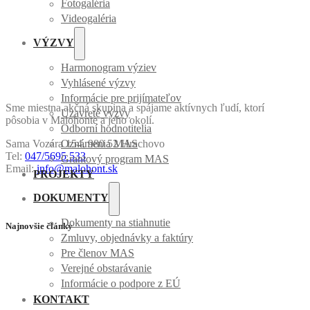
Fotogaléria
Videogaléria
VÝZVY
Harmonogram výziev
Vyhlásené výzvy
Informácie pre prijímateľov
Sme miestna akčná skupina a spájame aktívnych ľudí, ktorí
Uzavreté výzvy
pôsobia v Malohonte a jeho okolí.
Odborní hodnotitelia
Sama Vozára 154, 980 52 Hrachovo
Oznámenia MAS
Tel:
047/5695 533
Grantový program MAS
Email:
info@malohont.sk
PROJEKTY
DOKUMENTY
Dokumenty na stiahnutie
Najnovšie články
Zmluvy, objednávky a faktúry
Pre členov MAS
Verejné obstarávanie
Informácie o podpore z EÚ
KONTAKT