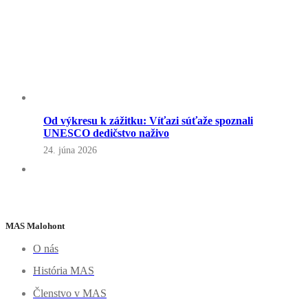
Od výkresu k zážitku: Víťazi súťaže spoznali
UNESCO dedičstvo naživo
24. júna 2026
MAS Malohont
O nás
História MAS
Členstvo v MAS