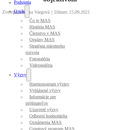
Podujatia
O nás
Zverejnila Mirka Vargová
｜
Dátum: 15.09.2021
Čo je MAS
História MAS
Členstvo v MAS
Orgány MAS
Stratégia miestneho
rozvoja
Fotogaléria
Videogaléria
Výzvy
Harmonogram výziev
Vyhlásené výzvy
Informácie pre
prijímateľov
Uzavreté výzvy
Odborní hodnotitelia
Oznámenia MAS
Grantový program MAS