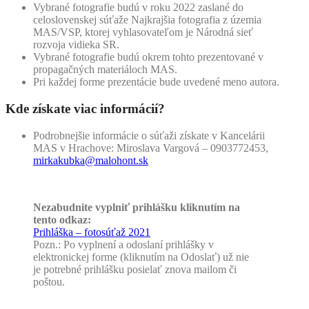
Vybrané fotografie budú v roku 2022 zaslané do
celoslovenskej súťaže Najkrajšia fotografia z územia
MAS/VSP, ktorej vyhlasovateľom je Národná sieť
rozvoja vidieka SR.
Vybrané fotografie budú okrem tohto prezentované v
propagačných materiáloch MAS.
Pri každej forme prezentácie bude uvedené meno autora.
Kde získate viac informácií?
Podrobnejšie informácie o súťaži získate v Kancelárii
MAS v Hrachove: Miroslava Vargová – 0903772453,
mirkakubka@malohont.sk
Nezabudnite vyplniť prihlášku kliknutím na
tento odkaz:
Prihláška – fotosúťaž 2021
Pozn.: Po vyplnení a odoslaní prihlášky v
elektronickej forme (kliknutím na Odoslať) už nie
je potrebné prihlášku posielať znova mailom či
poštou.