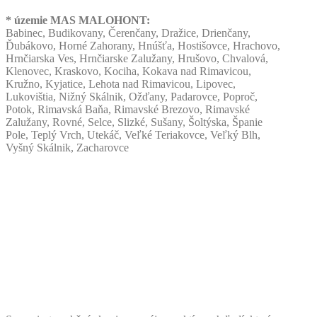
* územie MAS MALOHONT:
Babinec, Budikovany, Čerenčany, Dražice, Drienčany,
Ďubákovo, Horné Zahorany, Hnúšťa, Hostišovce, Hrachovo,
Hrnčiarska Ves, Hrnčiarske Zalužany, Hrušovo, Chvalová,
Klenovec, Kraskovo, Kociha, Kokava nad Rimavicou,
Kružno, Kyjatice, Lehota nad Rimavicou, Lipovec,
Lukovištia, Nižný Skálnik, Ožďany, Padarovce, Poproč,
Potok, Rimavská Baňa, Rimavské Brezovo, Rimavské
Zalužany, Rovné, Selce, Slizké, Sušany, Šoltýska, Španie
Pole, Teplý Vrch, Utekáč, Veľké Teriakovce, Veľký Blh,
Vyšný Skálnik, Zacharovce