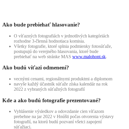
Ako bude prebiehať hlasovanie?
O víťazných fotografiách v jednotlivých kategóriách
rozhodne 3-členná hodnotiaca komisia.
Všetky fotografie, ktoré splnia podmienky fotosúťaže,
postupujú do verejného hlasovania, ktoré bude
prebiehať na web stránke MAS
www.malohont.sk
.
Ako budú víťazi odmenení?
vecnými cenami, regionálnymi produktmi a diplomom
navyše každý účastník súťaže získa kalendár na rok
2022 z vybraných súťažných fotografií
Kde a ako budú fotografie prezentované?
Vyhlásenie výsledkov a odovzdanie cien víťazom
prebehne na jar 2022 v Hnúšti počas otvorenia výstavy
fotografií, na ktorú budú pozvaní všetci zapojení
súťažiaci.