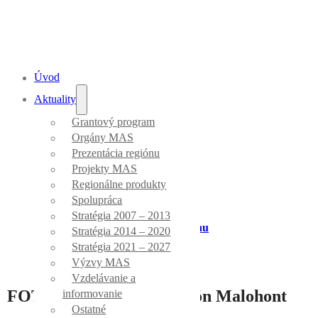
Úvod
Aktuality
Grantový program
Aktuality
Orgány MAS
Prezentácia regiónu
Projekty MAS
Regionálne produkty
Spolupráca
Stratégia 2007 – 2013
Úvod
/
Prezentácia regiónu
Stratégia 2014 – 2020
Stratégia 2021 – 2027
Výzvy MAS
Vzdelávanie a
FOTOSÚŤAŽ 2021: Región Malohont
informovanie
Ostatné
objektívom