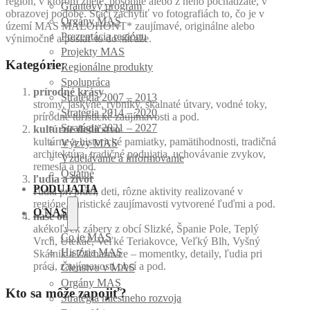
región, v ktorom žijete, pôsobíte alebo z neho pochádzate, v
Grantový program
obrazovej podobe. Stačí zachytiť vo fotografiách to, čo je v
Orgány MAS
území MAS MALOHONT* zaujímavé, originálne alebo
Prezentácia regiónu
výnimočné a poslať to do súťaže.
Projekty MAS
Kategórie:
Regionálne produkty
Spolupráca
prírodné krásy
Stratégia 2007 – 2013
stromy, jaskyne, rybníky, skalnaté útvary, vodné toky,
Stratégia 2014 – 2020
prírodné turistické zaujímavosti a pod.
Stratégia 2021 – 2027
kultúrne dedičstvo
kultúrne a historické pamiatky, pamätihodnosti, tradičná
Výzvy MAS
architektúra, tradičné podujatia, uchovávanie zvykov,
Vzdelávanie a informovanie
remeslá a pod.
Ostatné
ľudia a život
PODUJATIA
ľudia pri práci, deti, rôzne aktivity realizované v
regióne, turistické zaujímavosti vytvorené ľuďmi a pod.
O NÁS
naše obce
akékoľvek zábery z obcí Slizké, Španie Pole, Teplý
Čo je MAS
Vrch, Utekáč, Veľké Teriakovce, Veľký Blh, Vyšný
História MAS
Skálnik a Zacharovce – momentky, detaily, ľudia pri
práci, zaujímavosti obcí a pod.
Členstvo v MAS
Orgány MAS
Kto sa môže zapojiť?
Stratégia miestneho rozvoja