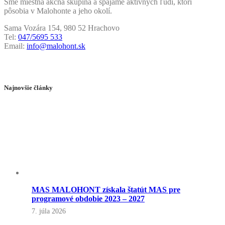
Sme miestna akčná skupina a spájame aktívnych ľudí, ktorí
pôsobia v Malohonte a jeho okolí.
Sama Vozára 154, 980 52 Hrachovo
Tel:
047/5695 533
Email:
info@malohont.sk
Najnovšie články
MAS MALOHONT získala štatút MAS pre
programové obdobie 2023 – 2027
7. júla 2026