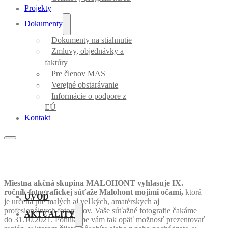
Projekty
Dokumenty
Dokumenty na stiahnutie
Zmluvy, objednávky a
faktúry
Pre členov MAS
Verejné obstarávanie
Informácie o podpore z
EÚ
Kontakt
Miestna akčná skupina MALOHONT vyhlasuje IX.
ročník fotografickej súťaže Malohont mojimi očami,
ktorá
ÚVOD
je určená pre malých aj veľkých, amatérskych aj
profesionálnych fotografov. Vaše súťažné fotografie čakáme
AKTUALITY
do 31.10.2021. Ponúkame vám tak opäť možnosť prezentovať