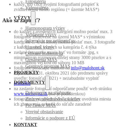
Fotogaléria
každý, kto chce svojimi fotografiami prispieť k
Videogaléria
zviditeľneniu nášho regiónu (= územie MAS*)
VÝZVY
Ako sa zapojiť?
Harmonogram výziev
do každej z uvedených kategórií možno poslať max. 3
Vyhlásené výzvy
fotografie zhotovené na území MAS* s výnimkou
Informácie pre prijímateľov
kategórie č. 4, do ktorej možno poslať max. 3 fotografie
z každej z obcí, ktorých sa kategória č. 4 týka
Uzavreté výzvy
zaslané fotografie musia byť vo formáte .jpg, s
Odborní hodnotitelia
minimálnym rozmerom dlhšej strany 3000 pixelov a s
Oznámenia MAS
maximálnou veľkosťou súboru 10 MB
Grantový program MAS
fotografie posielajte mailom na
info@malohont.sk
PROJEKTY
najneskôr do 31. októbra 2021 (do predmetu správy
uveďte: fotosúťaž 2021) + nezabudnite vyplniť
DOKUMENTY
prihlášku
na zaslanie fotografií odporúčame použiť web stránku
Dokumenty na stiahnutie
www.uschovna.sk
(nie je podmienkou)
fotografie z minulých ročníkov a bez uvedenia miesta
Zmluvy, objednávky a faktúry
ich zhotovenia nebudú do súťaže zaradené
Pre členov MAS
Verejné obstarávanie
Informácie o podpore z EÚ
KONTAKT