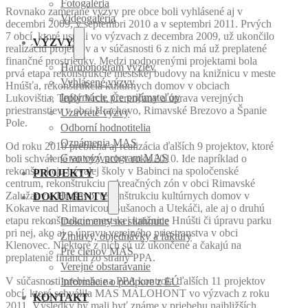
Fotogaléria
Rovnako zamerané výzvy pre obce boli vyhlásené aj v
Videogaléria
decembri 2009, v septembri 2010 a v septembri 2011. Prvých
7 obcí, ktoré uspeli vo výzvach z decembra 2009, už ukončilo
VÝZVY
realizáciu projektov a v súčasnosti 6 z nich má už preplatené
finančné prostriedky. Medzi podporenými projektami bola
Harmonogram výziev
prvá etapa rekonštrukcie mestskej budovy na knižnicu v meste
Vyhlásené výzvy
Hnúšťa, rekonštrukcia kultúrnych domov v obciach
Informácie pre prijímateľov
Lukovištia, Teplý Vrch, Čerenčany a úprava verejných
priestranstiev v obci Hrachovo, Rimavské Brezovo a Španie
Uzavreté výzvy
Pole.
Odborní hodnotitelia
Oznámenia MAS
Od roku 2010 prebieha aj realizácia ďalších 9 projektov, ktoré
Grantový program MAS
boli schválené vo výzvach v roku 2010. Ide napríklad o
rekonštrukciu bývalej školy v Babinci na spoločenské
PROJEKTY
centrum, rekonštrukciu rekreačných zón v obci Rimavské
Zalužany a Hrušovo, rekonštrukciu kultúrnych domov v
DOKUMENTY
Kokave nad Rimavicou, Sušanoch a Utekáči, ale aj o druhú
etapu rekonštrukcie mestskej knižnice Hnúšti či úpravu parku
Dokumenty na stiahnutie
pri nej, ako aj o úpravu verejného priestranstva v obci
Zmluvy, objednávky a faktúry
Klenovec. Niektoré z nich sú už ukončené a čakajú na
Pre členov MAS
preplatenie financií zo strany PPA.
Verejné obstarávanie
V súčasnosti prebieha na PPA kontrola ďalších 11 projektov
Informácie o podpore z EÚ
obcí, ktoré schválila MAS MALOHONT vo výzvach z roku
KONTAKT
2011. Výsledky by mali byť známe v priebehu najbližších