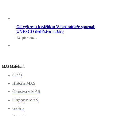
Od výkresu k zážitku: Víťazi súťaže spoznali
UNESCO dedičstvo naživo
24. júna 2026
MAS Malohont
O nás
História MAS
Členstvo v MAS
Orgány v MAS
Galéria