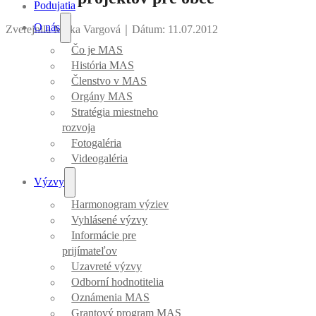
Podujatia
O nás
Zverejnila Mirka Vargová
｜
Dátum: 11.07.2012
Čo je MAS
História MAS
Členstvo v MAS
Orgány MAS
Stratégia miestneho
rozvoja
Fotogaléria
Videogaléria
Výzvy
Harmonogram výziev
Vyhlásené výzvy
Informácie pre
prijímateľov
Uzavreté výzvy
Odborní hodnotitelia
Oznámenia MAS
Grantový program MAS