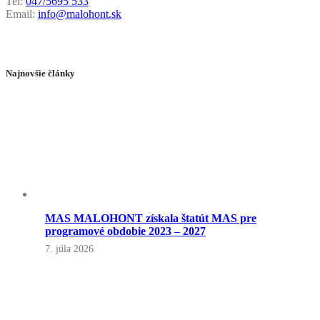
Tel:
047/5695 533
Email:
info@malohont.sk
Najnovšie články
MAS MALOHONT získala štatút MAS pre
programové obdobie 2023 – 2027
7. júla 2026