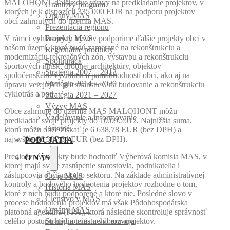
MALOHONT ďalšie dve výzvy na predkladanie projektov, v
Grantový program
ktorých je k dispozícii 335 000 EUR na podporu projektov
Orgány MAS
obcí zahrnutých do územia MAS.
Prezentácia regiónu
V rámci vyhlásených výziev podporíme ďalšie projekty obcí v
Projekty MAS
našom území, ktoré budú zamerané na rekonštrukciu a
Regionálne produkty
modernizáciu rekreačných zón, výstavbu a rekonštrukciu
Spolupráca
športových ihrísk, drobnej architektúry, objektov
Stratégia 2007 – 2013
spoločenského významu a pamätihodností obcí, ako aj na
Stratégia 2014 – 2020
úpravu verejných priestranstiev, na budovanie a rekonštrukciu
cyklotrás a pod.
Stratégia 2021 – 2027
Výzvy MAS
Obce zahrnuté do územia MAS MALOHONT môžu
Vzdelávanie a informovanie
predkladať svoje projekty do 10.09.2012. Najnižšia suma,
Ostatné
ktorú môžu obce získať je 6 638,78 EUR (bez DPH) a
najvyššia 66 387,84 EUR (bez DPH).
PODUJATIA
Predložené projekty bude hodnotiť Výberová komisia MAS, v
O NÁS
ktorej majú svoje zastúpenie starostovia, podnikatelia i
zástupcovia občianskeho sektoru. Na základe administratívnej
Čo je MAS
kontroly a bodového hodnotenia projektov rozhodne o tom,
História MAS
ktoré z nich budú podporené a ktoré nie. Posledné slovo v
Členstvo v MAS
procese hodnotenia projektov má však Pôdohospodárska
Orgány MAS
platobná agentúra (PPA), ktorá následne skontroluje správnosť
celého postupu hodnotenia a výberu projektov.
Stratégia miestneho rozvoja