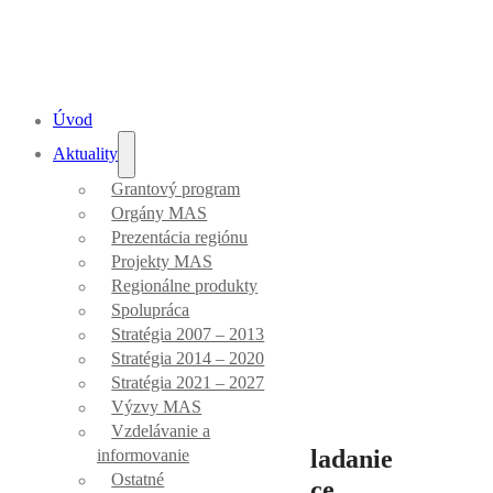
Úvod
Aktuality
Grantový program
Aktuality
Orgány MAS
Prezentácia regiónu
Projekty MAS
Regionálne produkty
Spolupráca
Stratégia 2007 – 2013
Úvod
/
Výzvy MAS
Stratégia 2014 – 2020
Stratégia 2021 – 2027
Výzvy MAS
Vzdelávanie a
Ďalšie výzvy na predkladanie
informovanie
Ostatné
projektov pre obce