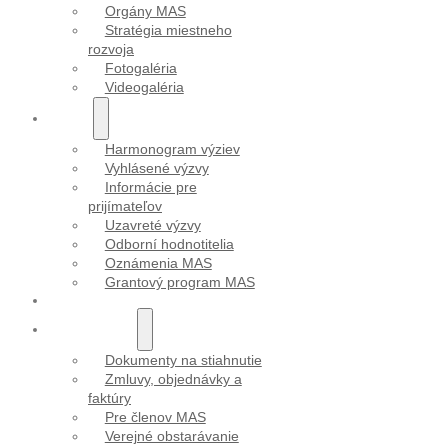
Orgány MAS
Stratégia miestneho
rozvoja
Fotogaléria
Videogaléria
VÝZVY
Harmonogram výziev
Vyhlásené výzvy
Informácie pre
prijímateľov
Uzavreté výzvy
Odborní hodnotitelia
Oznámenia MAS
Grantový program MAS
PROJEKTY
DOKUMENTY
Dokumenty na stiahnutie
Zmluvy, objednávky a
faktúry
Pre členov MAS
Verejné obstarávanie