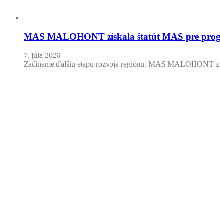
MAS MALOHONT získala štatút MAS pre progr
7. júla 2026
Začíname ďalšiu etapu rozvoja regiónu. MAS MALOHONT zí