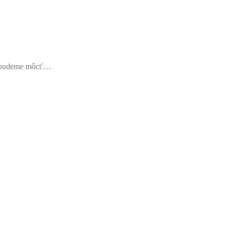
u budeme môcť…