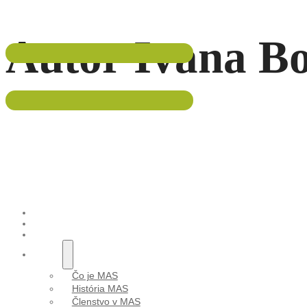
Autor
Ivana B
047/5695 533
info@malohont.sk
ÚVOD
AKTUALITY
PODUJATIA
O NÁS
Čo je MAS
História MAS
Členstvo v MAS