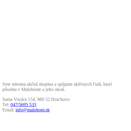
Sme miestna akčná skupina a spájame aktívnych ľudí, ktorí
pôsobia v Malohonte a jeho okolí.
Sama Vozára 154, 980 52 Hrachovo
Tel:
047/5695 533
Email:
info@malohont.sk