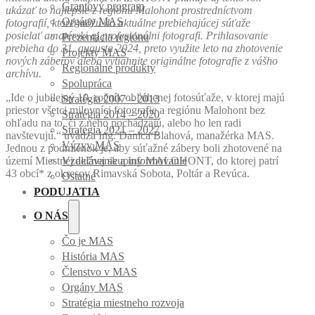
Grantový program
ukázať to najlepšie z regiónu Malohont prostredníctvom
Orgány MAS
fotografií, ktoré môžu do aktuálne prebiehajúcej súťaže
posielať amatérski aj profesionálni fotografi. Prihlasovanie
Prezentácia regiónu
prebieha do 31. augusta 2024, preto využite leto na zhotovenie
Projekty MAS
nových záberov alebo vytiahnite originálne fotografie z vášho
Regionálne produkty
archívu.
Spolupráca
„Ide o jubilejný 10. ročník obľúbenej fotosúťaže, v ktorej majú
Stratégia 2007 – 2013
priestor všetci milovníci fotografie a regiónu Malohont bez
Stratégia 2014 – 2020
ohľadu na to, či z neho pochádzajú, alebo ho len radi
Stratégia 2021 – 2027
navštevujú.“ uvádza Ing. Danica Blahová, manažérka MAS.
Výzvy MAS
Jednou z podmienok je, aby súťažné zábery boli zhotovené na
území Miestnej akčnej skupiny MALOHONT, do ktorej patrí
Vzdelávanie a informovanie
43 obcí* z okresov Rimavská Sobota, Poltár a Revúca.
Ostatné
PODUJATIA
O NÁS
Čo je MAS
História MAS
Členstvo v MAS
Orgány MAS
Stratégia miestneho rozvoja