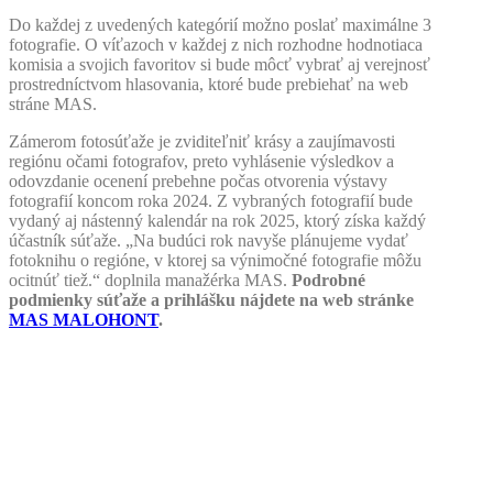
Do každej z uvedených kategórií možno poslať maximálne 3
fotografie. O víťazoch v každej z nich rozhodne hodnotiaca
komisia a svojich favoritov si bude môcť vybrať aj verejnosť
prostredníctvom hlasovania, ktoré bude prebiehať na web
stráne MAS.
Zámerom fotosúťaže je zviditeľniť krásy a zaujímavosti
regiónu očami fotografov, preto vyhlásenie výsledkov a
odovzdanie ocenení prebehne počas otvorenia výstavy
fotografií koncom roka 2024. Z vybraných fotografií bude
vydaný aj nástenný kalendár na rok 2025, ktorý získa každý
účastník súťaže. „Na budúci rok navyše plánujeme vydať
fotoknihu o regióne, v ktorej sa výnimočné fotografie môžu
ocitnúť tiež.“ doplnila manažérka MAS.
Podrobné
podmienky súťaže a prihlášku nájdete na web stránke
MAS MALOHONT
.