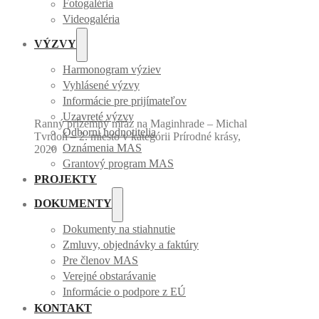
Fotogaléria
Videogaléria
VÝZVY
Harmonogram výziev
Vyhlásené výzvy
Informácie pre prijímateľov
Uzavreté výzvy
Ranný prízemný mráz na Maginhrade – Michal
Odborní hodnotitelia
Tvrdoň – 2. miesto v kategórii Prírodné krásy,
Oznámenia MAS
2020
Grantový program MAS
PROJEKTY
DOKUMENTY
Dokumenty na stiahnutie
Zmluvy, objednávky a faktúry
Pre členov MAS
Verejné obstarávanie
Informácie o podpore z EÚ
KONTAKT