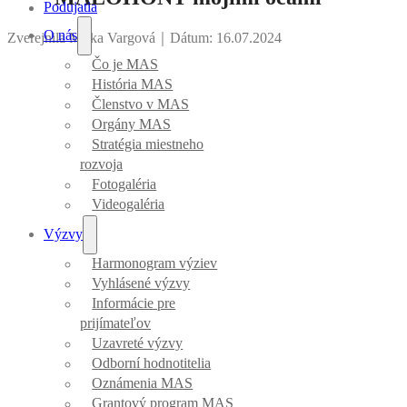
Podujatia
O nás
Zverejnila Mirka Vargová
｜
Dátum: 16.07.2024
Čo je MAS
História MAS
Členstvo v MAS
Orgány MAS
Stratégia miestneho
rozvoja
Fotogaléria
Videogaléria
Výzvy
Harmonogram výziev
Vyhlásené výzvy
Informácie pre
prijímateľov
Uzavreté výzvy
Odborní hodnotitelia
Oznámenia MAS
Grantový program MAS