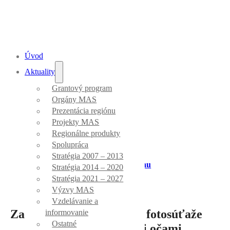
Úvod
Aktuality
Grantový program
Aktuality
Orgány MAS
Prezentácia regiónu
Projekty MAS
Regionálne produkty
Spolupráca
Stratégia 2007 – 2013
Úvod
/
Prezentácia regiónu
Stratégia 2014 – 2020
Stratégia 2021 – 2027
Výzvy MAS
Vzdelávanie a
Zapojte sa do 10. ročníka fotosúťaže
informovanie
Ostatné
MALOHONT mojimi očami