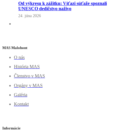
Od výkresu k zážitku: Víťazi súťaže spoznali
UNESCO dedičstvo naživo
24. júna 2026
MAS Malohont
O nás
História MAS
Členstvo v MAS
Orgány v MAS
Galéria
Kontakt
Informácie