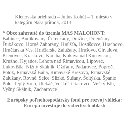
Klenovská priehrada – Július Kohút – 1. miesto v
kategórii Naša príroda, 2013
* Obce zahrnuté do územia MAS MALOHONT:
Babinec, Budikovany, Čerenčany, Dražice, Drienčany,
Ďubákovo, Horné Zahorany, Hnúšťa, Hostišovce, Hrachovo,
Hrnčiarska Ves, Hrnčiarske Zalužany, Hrušovo, Chvalová,
Klenovec, Kraskovo, Kociha, Kokava nad Rimavicou,
Kružno, Kyjatice, Lehota nad Rimavicou, Lipovec,
Lukovištia, Nižný Skálnik, Ožďany, Padarovce, Poproč,
Potok, Rimavská Baňa, Rimavské Brezovo, Rimavské
Zalužany, Rovné, Selce, Slizké, Sušany, Šoltýska, Španie
Pole, Teplý Vrch, Utekáč, Veľké Teriakovce, Veľký Blh,
Vyšný Skálnik, Zacharovce
Európsky poľnohospodársky fond pre rozvoj vidieka:
Európa investuje do vidieckych oblastí