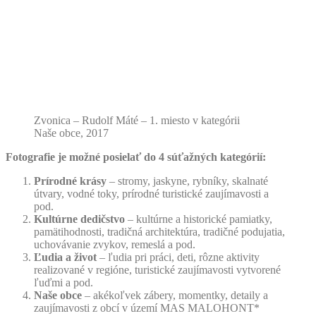
Zvonica – Rudolf Máté – 1. miesto v kategórii
Naše obce, 2017
Fotografie je možné posielať do 4 súťažných kategórií:
Prírodné krásy
– stromy, jaskyne, rybníky, skalnaté
útvary, vodné toky, prírodné turistické zaujímavosti a
pod.
Kultúrne dedičstvo
– kultúrne a historické pamiatky,
pamätihodnosti, tradičná architektúra, tradičné podujatia,
uchovávanie zvykov, remeslá a pod.
Ľudia a život
– ľudia pri práci, deti, rôzne aktivity
realizované v regióne, turistické zaujímavosti vytvorené
ľuďmi a pod.
Naše obce
– akékoľvek zábery, momentky, detaily a
zaujímavosti z obcí v území MAS MALOHONT*