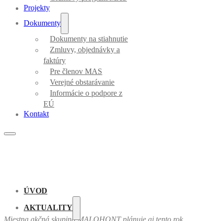
Projekty
Dokumenty
Dokumenty na stiahnutie
Zmluvy, objednávky a
faktúry
Pre členov MAS
Verejné obstarávanie
Informácie o podpore z
EÚ
Kontakt
ÚVOD
AKTUALITY
Miestna akčná skupina MALOHONT plánuje aj tento rok