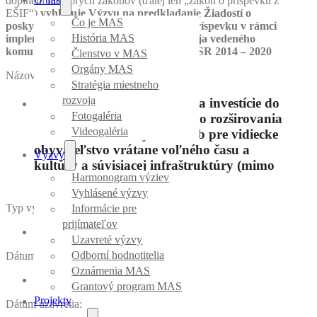
doplnení niektorých zákonov (ďalej len „zákon o príspevku z
EŠIF“)
vyhlasuje
Výzvu na predkladanie Žiadostí o
Čo je MAS
poskytnutie nenávratného finančného príspevku v rámci
História MAS
implementácie stratégie miestneho rozvoja vedeného
komunitou z Programu rozvoja vidieka SR 2014 – 2020
Členstvo v MAS
Orgány MAS
Názov podopatrenia PRV:
Stratégia miestneho
rozvoja
309074001 – 7.4. Podpora na investície do
Fotogaléria
vytvárania, zlepšovania alebo rozširovania
Videogaléria
miestnych základných služieb pre vidiecke
obyvateľstvo vrátane voľného času a
Výzvy
kultúry a súvisiacej infraštruktúry (mimo
Harmonogram výziev
Bratislavský kraj)
Vyhlásené výzvy
Typ výzvy:
Informácie pre
prijímateľov
Uzavretá
Uzavreté výzvy
Odborní hodnotitelia
Dátum vyhlásenia:
Oznámenia MAS
26. 7. 2023
Grantový program MAS
Projekty
Dátum uzavretia: