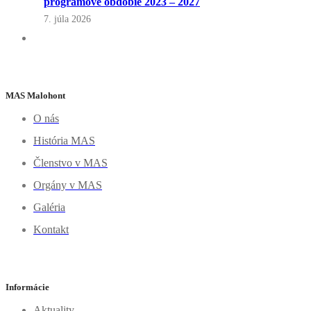
programové obdobie 2023 – 2027
7. júla 2026
MAS Malohont
O nás
História MAS
Členstvo v MAS
Orgány v MAS
Galéria
Kontakt
Informácie
Aktuality