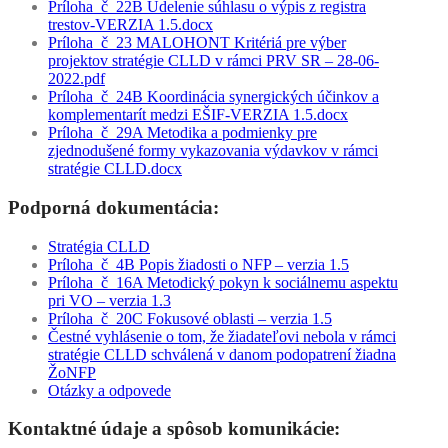
Príloha_č_22B Udelenie súhlasu o výpis z registra
trestov-VERZIA 1.5.docx
Príloha_č_23 MALOHONT Kritériá pre výber
projektov stratégie CLLD v rámci PRV SR – 28-06-
2022.pdf
Príloha_č_24B Koordinácia synergických účinkov a
komplementarít medzi EŠIF-VERZIA 1.5.docx
Príloha_č_29A Metodika a podmienky pre
zjednodušené formy vykazovania výdavkov v rámci
stratégie CLLD.docx
Podporná dokumentácia:
Stratégia CLLD
Príloha_č_4B Popis žiadosti o NFP – verzia 1.5
Príloha_č_16A Metodický pokyn k sociálnemu aspektu
pri VO – verzia 1.3
Príloha_č_20C Fokusové oblasti – verzia 1.5
Čestné vyhlásenie o tom, že žiadateľovi nebola v rámci
stratégie CLLD schválená v danom podopatrení žiadna
ŽoNFP
Otázky a odpovede
Kontaktné údaje a spôsob komunikácie: