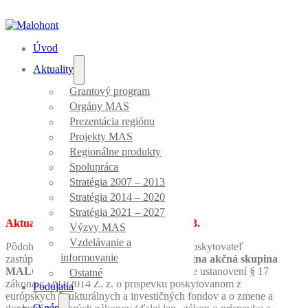
Úvod
Aktuality
Grantový program
Výzva MAS_063/7.4/17
Orgány MAS
Prezentácia regiónu
Projekty MAS
Regionálne produkty
Úvod
/
Uzavreté výzvy
/
Výzva MAS_063/7.4/17
Spolupráca
Stratégia 2007 – 2013
Stratégia 2014 – 2020
Stratégia 2021 – 2027
Aktualizovaná s účinnosťou od 20.9.2023.
Výzvy MAS
Vzdelávanie a
Pôdohospodárska platobná agentúra, ako poskytovateľ
informovanie
zastúpená miestnou akčnou skupinou
Miestna akčná skupina
MALOHONT
(ďalej len „MAS“) v zmysle ustanovení § 17
Ostatné
zákona č. 292/2014 Z. z. o príspevku poskytovanom z
Podujatia
európskych štrukturálnych a investičných fondov a o zmene a
O nás