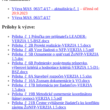
Výzva MAS_063/7.4/17 – aktualizácia č. 1
– účinná od
20.9.2023
Výzva MAS_063/7.4/17
Prílohy k výzve
:
Príloha_č_1 Príručka pre prijímateľa LEADER-
VERZIA 1.5-BSZ.docx
Príloha_č_2B Projekt realizácie-VERZIA 1.5.docx
Príloha_č_4B Vzor žiadosti o NFP-VERZIA 1.5.pdf
Príloha_č_5B Oznamenie o späťvzatí ŽoNFP-VERZIA
1.5.doc
Príloha_č_6B Podmienky poskytnutia príspevku,
výberové kritériá a hodnotiace kritériá-VERZIA 1.5-D1-
BSZ.docx
Príloha_č_8A Stavebný rozpočet-VERZIA 1.5.xlsx
Príloha_č_16A Zoznam dokumentácie k VO.docx
Príloha_č_17B Informácia pre žiadateľov-VERZIA
1.5.docx
Príloha_č_19B Metodické usmernenie koordinátora
štátnej pomoci-VERZIA 1.5.pdf
Príloha_č_21B Čestne vyhlásenie žiadateľa ku konfliktu
záujmu ŽoNFP-VERZIA 1.5.docx