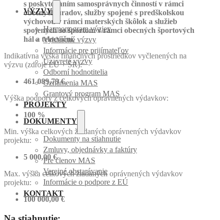
s poskytovaním samosprávnych činností v rámci
VÝZVY
obecných úradov, služby spojené s predškolskou
výchovou v rámci materských škôlok a služieb
Harmonogram výziev
spojených so športom v rámci obecných športových
hál a telocviční.
Vyhlásené výzvy
Informácie pre prijímateľov
Indikatívna výška finančných prostriedkov vyčlenených na
Uzavreté výzvy
výzvu (zdroje EÚ + ŠR):
Odborní hodnotitelia
461 089,79 €
Oznámenia MAS
Grantový program MAS
Výška podpory z celkových oprávnených výdavkov:
PROJEKTY
100 %
DOKUMENTY
Min. výška celkových žiadaných oprávnených výdavkov
Dokumenty na stiahnutie
projektu:
Zmluvy, objednávky a faktúry
5 000,00 €
Pre členov MAS
Verejné obstarávanie
Max. výška celkových žiadaných oprávnených výdavkov
Informácie o podpore z EÚ
projektu:
KONTAKT
100 000,00 €
Na stiahnutie: