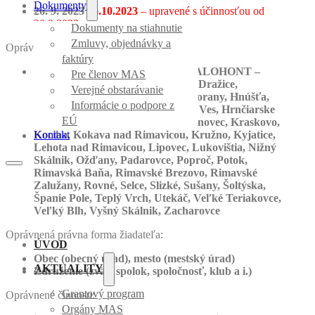
Dokumenty
26. 9. 2023
26.10.2023
– upravené s účinnosťou od
20.9.2023
Dokumenty na stiahnutie
Zmluvy, objednávky a
Oprávnené miesta realizácie:
faktúry
obce zahrnuté do územia MAS MALOHONT –
Pre členov MAS
Babinec, Budikovany, Čerenčany, Dražice,
Verejné obstarávanie
Drienčany, Ďubákovo, Horné Zahorany, Hnúšťa,
Informácie o podpore z
Hostišovce, Hrachovo, Hrnčiarska Ves, Hrnčiarske
EÚ
Zalužany, Hrušovo, Chvalová, Klenovec, Kraskovo,
Kociha, Kokava nad Rimavicou, Kružno, Kyjatice,
Kontakt
Lehota nad Rimavicou, Lipovec, Lukovištia, Nižný
Skálnik, Ožďany, Padarovce, Poproč, Potok,
Rimavská Baňa, Rimavské Brezovo, Rimavské
Zalužany, Rovné, Selce, Slizké, Sušany, Šoltýska,
Španie Pole, Teplý Vrch, Utekáč, Veľké Teriakovce,
Veľký Blh, Vyšný Skálnik, Zacharovce
Oprávnená právna forma žiadateľa:
ÚVOD
Obec (obecný úrad), mesto (mestský úrad)
AKTUALITY
Združenie (zväz, spolok, spoločnosť, klub a i.)
Grantový program
Oprávnené činnosti:
Orgány MAS