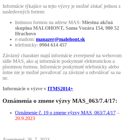
Informácie týkajúce sa tejto výzvy je možné získať jednou z
nasledovných foriem:
listinnou formou na adrese MAS:
Miestna akčná
skupina MALOHONT, Sama Vozára 154, 980 52
Hrachovo
e-mailom:
manazer@malohont.sk
telefonicky:
0904 614 457
Záväzný charakter majú informácie zverejnené na webovom
sídle MAS, ako aj informácie poskytnuté elektronickou a
písomnou formou. Informácie poskytnuté telefonicky alebo
ústne nie je možné považovať za záväzné a odvolávať sa na
ne.
Informácie o výzve v
ITMS2014+
Oznámenia o zmene výzvy MAS_063/7.4/17:
Oznámenie č. 19 o zmene výzvy MAS_063/7.4/17
–
20.9.2023
Zverejnené: 26. 7. 2023