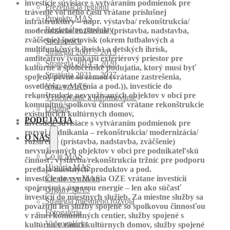
investície súvisiace s vytváraním podmienok pre
Prezentácia regiónu
trávenie voľného času vrátane príslušnej
Projekty MAS
infraštruktúry – napr. výstavba/ rekonštrukcia/
Regionálne produkty
modernizácia/ rozšírenie (prístavba, nadstavba,
zväčšenie) športovísk (okrem futbalových a
Spolupráca
multifunkčných ihrísk) a detských ihrísk,
Stratégia 2007 – 2013
amfiteátrov (vonkajší exteriérový priestor pre
Stratégia 2014 – 2020
kultúrne a spoločenské podujatia, ktorý musí byť
Stratégia 2021 – 2027
spojený pevne so zemou (vrátane zastrešenia,
osvetlenia, ozvučenia a pod.)), investície do
Výzvy MAS
rekonštrukcie nevyužívaných objektov v obci pre
Vzdelávanie a informovanie
komunitnú/spolkovú činnosť vrátane rekonštrukcie
Ostatné
existujúcich kultúrnych domov,
PODUJATIA
investície súvisiace s vytváraním podmienok pre
rozvoj podnikania – rekonštrukcia/ modernizácia/
O NÁS
rozšírenie (prístavba, nadstavba, zväčšenie)
nevyužívaných objektov v obci pre podnikateľskú
Čo je MAS
činnosť, výstavba/rekonštrukcia tržníc pre podporu
História MAS
predaja miestnych produktov a pod.
investície do využívania OZE vrátane investícií
Členstvo v MAS
spojenými s úsporou energie – len ako súčasť
Orgány MAS
investícií do miestnych služieb. Za miestne služby sa
Stratégia miestneho rozvoja
považujú len služby spojené so spolkovou činnosťou
Fotogaléria
v rámci komunitných centier, služby spojené s
Videogaléria
kultúrou v rámci kultúrnych domov, služby spojené