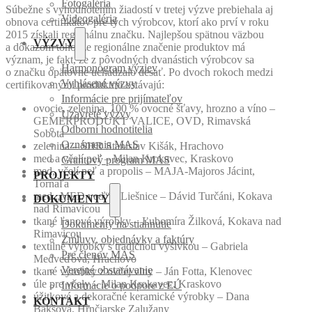
Fotogaléria
Súbežne s vyhodnotením žiadostí v tretej výzve prebiehala aj
Videogaléria
obnova certifikátov pre tých výrobcov, ktorí ako prví v roku
2015 získali regionálnu značku. Najlepšou spätnou väzbou
VÝZVY
a dôkazom toho, že regionálne značenie produktov má
význam, je fakt, že z pôvodných dvanástich výrobcov sa
Harmonogram výziev
o značku opätovne uchádzalo desať. Po dvoch rokoch medzi
Vyhlásené výzvy
certifikovanými produktmi ostávajú:
Informácie pre prijímateľov
ovocie, zelenina, 100 % ovocné šťavy, hrozno a víno –
Uzavreté výzvy
GEMERPRODUKT VALICE, OVD, Rimavská
Odborní hodnotitelia
Sobota
Oznámenia MAS
zelenina – SHR Stanislav Kišák, Hrachovo
med a včelí peľ – Milan Krokavec, Kraskovo
Grantový program MAS
med, včelí peľ a propolis – MAJA-Majoros Jácint,
PROJEKTY
Tornaľa
med „MED veď“ z Liešnice – Dávid Turčáni, Kokava
DOKUMENTY
nad Rimavicou
tkané ľanové výrobky – Ľubomíra Žilková, Kokava nad
Dokumenty na stiahnutie
Rimavicou
Zmluvy, objednávky a faktúry
textilné výrobky s tradičnou výšivkou – Gabriela
Pre členov MAS
Medveďová, Hrachovo
Verejné obstarávanie
tkané výrobky z ovčej vlny – Ján Fotta, Klenovec
úle pre včely – Milan Krokavec, Kraskovo
Informácie o podpore z EÚ
úžitkové a dekoračné keramické výrobky – Dana
KONTAKT
Bakšová, Hrnčiarske Zalužany