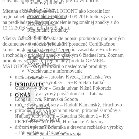
schválila obnovenie certifikátov pre 10 výrobcov.
Grantový program
Orgány MAS
Miestna akčná skupina MALOHONT ako koordinátor
Prezentácia regiónu
regionálneho značenia vyhlásila 09.09.2016 tretiu výzvu
na predkladanie žiadostí o udelenie regionálnej značky a do
Projekty MAS
12.12.2016 v nej prijala 6 žiadostí.
Regionálne produkty
Spolupráca
Všetky žiadosti boli na základe popisu produktov, podporných
Stratégia 2007 – 2013
dokumentov a vzoriek produktov posúdené Certifikačnou
komisiou, ktorá vo štvrtok 12. januára zasadala v Hrachove
Stratégia 2014 – 2020
a rozhodla o pridelení značky všetkým 6 žiadateľom. Zoznam
Stratégia 2021 – 2027
produktov so značkou regionálny produkt GEMER-
Výzvy MAS
MALOHONT sa tým rozšíril o nasledovné produkty:
Vzdelávanie a informovanie
med a propolis – Jaroslav Kyzek, Hrnčiarska Ves
Ostatné
mäso a mäsové výrobky – SHR Štefan Tankó
PODUJATIA
Gazdovský dvor – Gazda udvar, Nižná Pokoradz
oškvarkový a syrový pagáč domáci – Tatiana
O NÁS
Longauerová, Rimavská Sobota
ručne vyšívané obrazy – Rudolf Kamenský, Hrachovo
Čo je MAS
prírodné mydlá s kozím mliekom, prírodné šampóny a
História MAS
šľahaný telový krém – Katarína Slaninová – KS
Členstvo v MAS
PRÍRODNÉ MYDLÁ, Hrnčiarske Zalužany
drôtom opletaná keramika a drevené rezbárske výrobky
Orgány MAS
– Július Bútora, Drienčany
Stratégia miestneho rozvoja