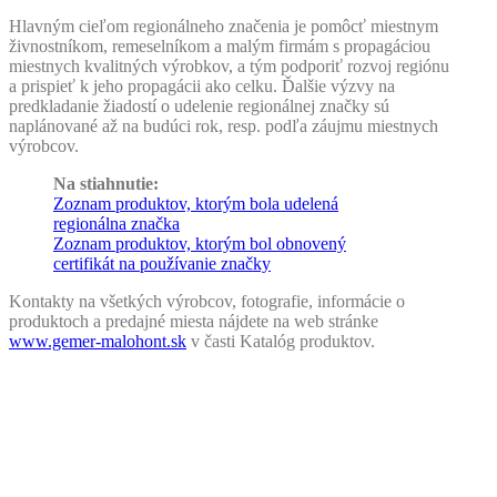
Hlavným cieľom regionálneho značenia je pomôcť miestnym
živnostníkom, remeselníkom a malým firmám s propagáciou
miestnych kvalitných výrobkov, a tým podporiť rozvoj regiónu
a prispieť k jeho propagácii ako celku. Ďalšie výzvy na
predkladanie žiadostí o udelenie regionálnej značky sú
naplánované až na budúci rok, resp. podľa záujmu miestnych
výrobcov.
Na stiahnutie:
Zoznam produktov, ktorým bola udelená
regionálna značka
Zoznam produktov, ktorým bol obnovený
certifikát na používanie značky
Kontakty na všetkých výrobcov, fotografie, informácie o
produktoch a predajné miesta nájdete na web stránke
www.gemer-malohont.sk
v časti Katalóg produktov.