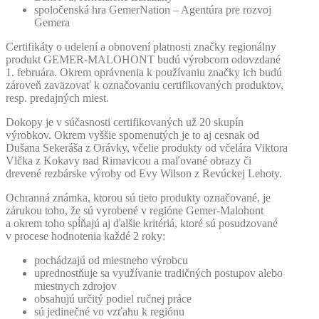
spoločenská hra GemerNation – Agentúra pre rozvoj
Gemera
Certifikáty o udelení a obnovení platnosti značky regionálny
produkt GEMER-MALOHONT budú výrobcom odovzdané
1. februára. Okrem oprávnenia k používaniu značky ich budú
zároveň zaväzovať k označovaniu certifikovaných produktov,
resp. predajných miest.
Dokopy je v súčasnosti certifikovaných už 20 skupín
výrobkov. Okrem vyššie spomenutých je to aj cesnak od
Dušana Sekeráša z Orávky, včelie produkty od včelára Viktora
Vlčka z Kokavy nad Rimavicou a maľované obrazy či
drevené rezbárske výroby od Evy Wilson z Revúckej Lehoty.
Ochranná známka, ktorou sú tieto produkty označované, je
zárukou toho, že sú vyrobené v regióne Gemer-Malohont
a okrem toho spĺňajú aj ďalšie kritériá, ktoré sú posudzované
v procese hodnotenia každé 2 roky:
pochádzajú od miestneho výrobcu
uprednostňuje sa využívanie tradičných postupov alebo
miestnych zdrojov
obsahujú určitý podiel ručnej práce
sú jedinečné vo vzťahu k regiónu