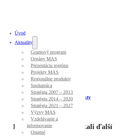
Úvod
Aktuality
Grantový program
Aktuality
Orgány MAS
Prezentácia regiónu
Projekty MAS
Regionálne produkty
Spolupráca
Stratégia 2007 – 2013
Úvod
/
Regionálne produkty
Stratégia 2014 – 2020
Stratégia 2021 – 2027
Výzvy MAS
Vzdelávanie a
Regionálnu značku získali ďalší
informovanie
Ostatné
výrobcovia