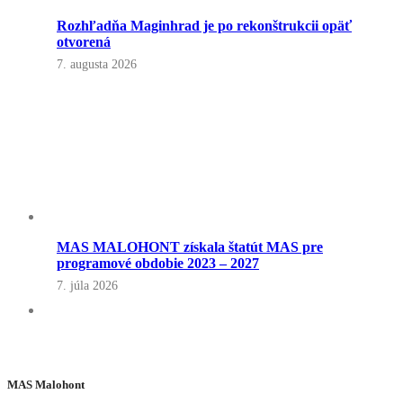
Rozhľadňa Maginhrad je po rekonštrukcii opäť
otvorená
7. augusta 2026
MAS MALOHONT získala štatút MAS pre
programové obdobie 2023 – 2027
7. júla 2026
MAS Malohont