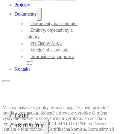
Projekty
Dokumenty
Dokumenty na stiahnutie
Zmluvy, objednávky a
faktúry
Pre členov MAS
Verejné obstarávanie
Informácie o podpore z
EÚ
Kontakt
Mäso a mäsové výrobky, domáce pagáče, med, prírodné
mydlá a kozmetika, drôtené a drevené výrobky či ručne
ÚVOD
vyšívané obrazy rozšíria zoznam výrobkov so značkou
regionálny produkt GEMER-MALOHONT. Vo štvrtok 12.
AKTUALITY
januára o tom rozhodla Certifikačná komisia, ktorá zároveň