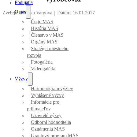
Podujatia
O nás
Zverejnila Mirka Vargová
｜
Dátum: 16.01.2017
Čo je MAS
História MAS
Členstvo v MAS
Orgány MAS
Stratégia miestneho
rozvoja
Fotogaléria
Videogaléria
Výzvy
Harmonogram výziev
Vyhlásené výzvy
Informácie pre
prijímateľov
Uzavreté výzvy
Odborní hodnotitelia
Oznámenia MAS
Grantový program MAS