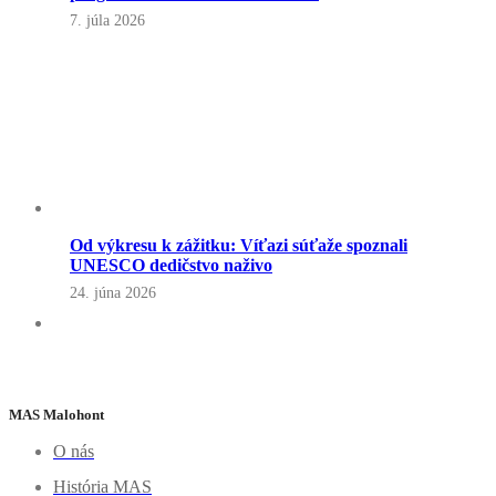
7. júla 2026
Od výkresu k zážitku: Víťazi súťaže spoznali
UNESCO dedičstvo naživo
24. júna 2026
MAS Malohont
O nás
História MAS