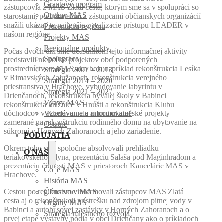
Grantový program
zástupcovia z MAS Zlatá cesta, ktorým sme sa v spolupráci so
Orgány MAS
starostami, podnikateľmi a zástupcami občianskych organizácií
snažili ukázať to najlepšie z realizácie prístupu LEADER v
Prezentácia regiónu
našom regióne.
Projekty MAS
Regionálne produkty
Počas dvoch dní sme účastníkom tejto informačnej aktivity
Spolupráca
predstavili niekoľko projektov obcí podporených
prostredníctvom MAS ako bola napríklad rekonštrukcia Lesíka
Stratégia 2007 – 2013
v Rimavských Zalužanoch, rekonštrukcia verejného
Stratégia 2014 – 2020
priestranstva v Hrachove, vybudovanie labyrintu v
Stratégia 2021 – 2027
Drienčanoch, rekonštrukcia bývalej školy v Babinci,
Výzvy MAS
rekonštrukcia knižnice v Hnúšti a rekonštrukcia Klubu
dôchodcov v Klenovci, ale aj podnikateľské projekty
Vzdelávanie a informovanie
zamerané na rekonštrukciu rodinného domu na ubytovanie na
Ostatné
súkromí v Horných Zahoranoch a jeho zariadenie.
PODUJATIA
Okrem toho sme spoločne absolvovali prehliadku
O NÁS
teriakovského mlyna, prezentáciu Salaša pod Maginhradom a
prezentáciu činnosti MAS v priestoroch Kancelárie MAS v
Čo je MAS
Hrachove.
História MAS
Cestou po regióne sme informovali zástupcov MAS Zlatá
Členstvo v MAS
cesta aj o rekonštrukcii prístrešku nad zdrojom pitnej vody v
Orgány MAS
Babinci a autobusovej zastávky v Horných Zahoranoch a o
Stratégia miestneho rozvoja
prvej etape výstavby pódia v obci Drienčany ako o príkladoch