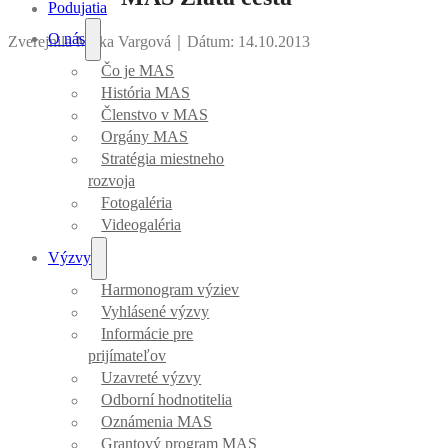
Podujatia
O nás
Zverejnila Mirka Vargová
｜
Dátum: 14.10.2013
Čo je MAS
História MAS
Členstvo v MAS
Orgány MAS
Stratégia miestneho
rozvoja
Fotogaléria
Videogaléria
Výzvy
Harmonogram výziev
Vyhlásené výzvy
Informácie pre
prijímateľov
Uzavreté výzvy
Odborní hodnotitelia
Oznámenia MAS
Grantový program MAS