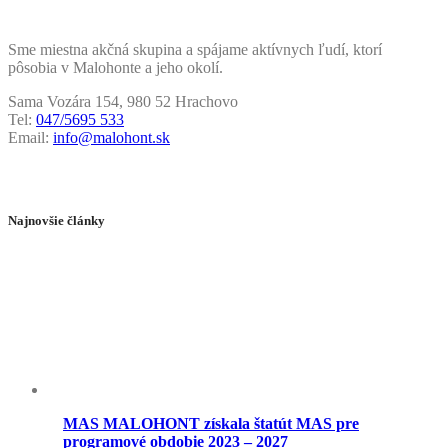
Sme miestna akčná skupina a spájame aktívnych ľudí, ktorí
pôsobia v Malohonte a jeho okolí.
Sama Vozára 154, 980 52 Hrachovo
Tel:
047/5695 533
Email:
info@malohont.sk
Najnovšie články
MAS MALOHONT získala štatút MAS pre
programové obdobie 2023 – 2027