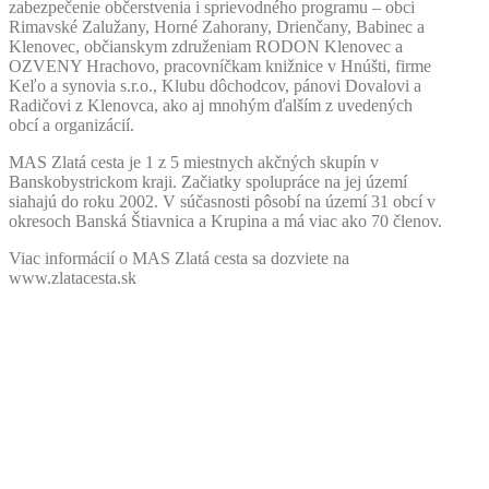
zabezpečenie občerstvenia i sprievodného programu – obci
Rimavské Zalužany, Horné Zahorany, Drienčany, Babinec a
Klenovec, občianskym združeniam RODON Klenovec a
OZVENY Hrachovo, pracovníčkam knižnice v Hnúšti, firme
Keľo a synovia s.r.o., Klubu dôchodcov, pánovi Dovalovi a
Radičovi z Klenovca, ako aj mnohým ďalším z uvedených
obcí a organizácií.
MAS Zlatá cesta je 1 z 5 miestnych akčných skupín v
Banskobystrickom kraji. Začiatky spolupráce na jej území
siahajú do roku 2002. V súčasnosti pôsobí na území 31 obcí v
okresoch Banská Štiavnica a Krupina a má viac ako 70 členov.
Viac informácií o MAS Zlatá cesta sa dozviete na
www.zlatacesta.sk