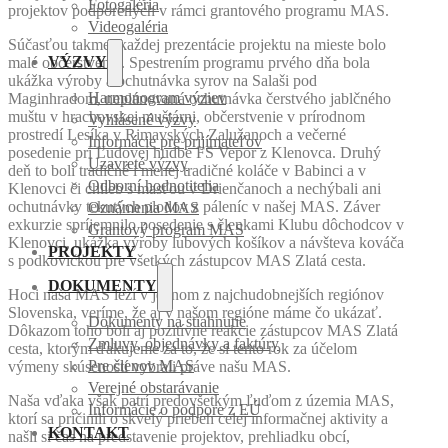
Fotogaléria
projektov podporených v rámci grantového programu MAS.
Videogaléria
Súčasťou takmer každej prezentácie projektu na mieste bolo
VÝZVY
malé občerstvenie. Spestrením programu prvého dňa bola
ukážka výroby a ochutnávka syrov na Salaši pod
Harmonogram výziev
Maginhradom, neplánovaná ochutnávka čerstvého jablčného
muštu v hrachovskej muštárni, občerstvenie v prírodnom
Vyhlásené výzvy
prostredí Lesíka v Rimavských Zalužanoch a večerné
Informácie pre prijímateľov
posedenie pri Ľudovej hudbe FS Vepor z Klenovca. Druhý
Uzavreté výzvy
deň to boli tradičné i menej tradičné koláče v Babinci a v
Odborní hodnotitelia
Klenovci či chlieb s masťou v Drienčanoch a nechýbali ani
ochutnávky tekutých plodov z páleníc v našej MAS. Záver
Oznámenia MAS
exkurzie spríjemnilo posedenie s členkami Klubu dôchodcov v
Grantový program MAS
Klenovci, ukážka výroby lubových košíkov a návšteva kováča
PROJEKTY
s podkovičkou pre všetkých zástupcov MAS Zlatá cesta.
DOKUMENTY
Hoci naša MAS leží v jednom z najchudobnejších regiónov
Slovenska, veríme, že aj v našom regióne máme čo ukázať.
Dokumenty na stiahnutie
Dôkazom toho boli aj pozitívne reakcie zástupcov MAS Zlatá
Zmluvy, objednávky a faktúry
cesta, ktorým ďakujeme za to, že si tento rok za účelom
výmeny skúseností vybrali práve našu MAS.
Pre členov MAS
Verejné obstarávanie
Naša vďaka však patrí predovšetkým ľuďom z územia MAS,
Informácie o podpore z EÚ
ktorí sa pričinili o skvelý priebeh celej informačnej aktivity a
KONTAKT
našli si čas na predstavenie projektov, prehliadku obcí,