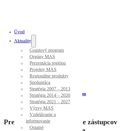
Úvod
Aktuality
Grantový program
Aktuality
Orgány MAS
Prezentácia regiónu
Projekty MAS
Regionálne produkty
Spolupráca
Stratégia 2007 – 2013
Úvod
/
Prezentácia regiónu
Stratégia 2014 – 2020
Stratégia 2021 – 2027
Výzvy MAS
Vzdelávanie a
Prezentácia našej MAS pre zástupcov
informovanie
Ostatné
MAS Zlatá cesta