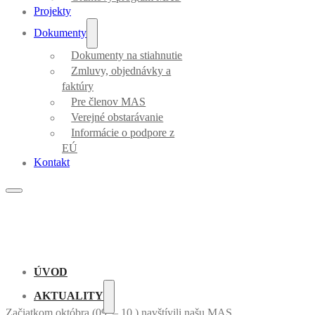
Projekty
Dokumenty
Dokumenty na stiahnutie
Zmluvy, objednávky a
faktúry
Pre členov MAS
Verejné obstarávanie
Informácie o podpore z
EÚ
Kontakt
ÚVOD
AKTUALITY
Začiatkom októbra (09. – 10.) navštívili našu MAS