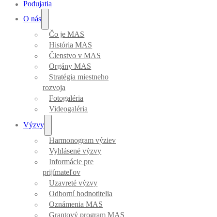
Podujatia
O nás
Čo je MAS
História MAS
Členstvo v MAS
Orgány MAS
Stratégia miestneho
rozvoja
Fotogaléria
Videogaléria
Výzvy
Harmonogram výziev
Vyhlásené výzvy
Informácie pre
prijímateľov
Uzavreté výzvy
Odborní hodnotitelia
Oznámenia MAS
Grantový program MAS