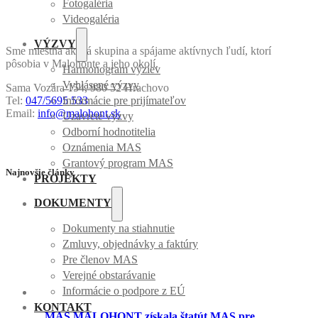
Fotogaléria
Videogaléria
VÝZVY
Sme miestna akčná skupina a spájame aktívnych ľudí, ktorí
pôsobia v Malohonte a jeho okolí.
Harmonogram výziev
Vyhlásené výzvy
Sama Vozára 154, 980 52 Hrachovo
Tel:
047/5695 533
Informácie pre prijímateľov
Email:
info@malohont.sk
Uzavreté výzvy
Odborní hodnotitelia
Oznámenia MAS
Grantový program MAS
Najnovšie články
PROJEKTY
DOKUMENTY
Dokumenty na stiahnutie
Zmluvy, objednávky a faktúry
Pre členov MAS
Verejné obstarávanie
Informácie o podpore z EÚ
KONTAKT
MAS MALOHONT získala štatút MAS pre