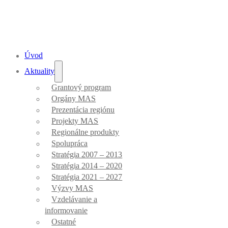
Úvod
Aktuality
Zlatá baňa
Grantový program
Orgány MAS
Prezentácia regiónu
Úvod
/
Zlatá baňa
Projekty MAS
Regionálne produkty
Spolupráca
Stratégia 2007 – 2013
Stratégia 2014 – 2020
Stratégia 2021 – 2027
Výzvy MAS
Vzdelávanie a
informovanie
Ostatné