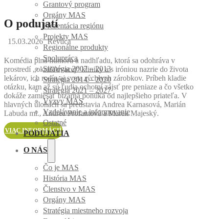
Grantový program
Orgány MAS
O podujatí
Prezentácia regiónu
Projekty MAS
15.03.2026
Revúca
Regionálne produkty
Spolupráca
Komédia plná humoru a nadhľadu, ktorá sa odohráva v
Stratégia 2007 – 2013
prostredí „okrášľovacej“ kliniky a s iróniou nazrie do života
lekárov, ich rodín aj sveta rýchlych zárobkov. Príbeh kladie
Stratégia 2014 – 2020
otázku, kam až sú ľudia ochotní zájsť pre peniaze a čo všetko
Stratégia 2021 – 2027
dokáže zamiešať bizarná ponuka od najlepšieho priateľa. V
Výzvy MAS
hlavných úlohách sa predstavia Andrea Karnasová, Marián
Vzdelávanie a informovanie
Labuda ml., Andrea Profantová a Marek Majeský.
Ostatné
VIAC INFORMÁCIÍ
PODUJATIA
O NÁS
Čo je MAS
História MAS
Členstvo v MAS
Orgány MAS
Stratégia miestneho rozvoja