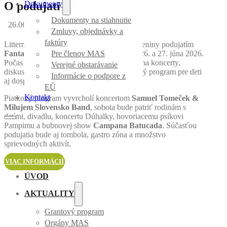
Dokumenty
O podujatí
Dokumenty na stiahnutie
26.06.2026
- 27.06.2026
Revúca
Zmluvy, objednávky a
faktúry
Litterra v Revúcej oslávi svoje druhé narodeniny podujatím
Fantasium Litterra 2
, ktoré sa uskutoční 26. a 27. júna 2026.
Pre členov MAS
Počas dvoch dní sa návštevníci môžu tešiť na koncerty,
Verejné obstarávanie
diskusie, výstavy, kreatívne aktivity a bohatý program pre deti
Informácie o podpore z
aj dospelých.
EÚ
Kontakt
Piatkový program vyvrcholí koncertom
Samuel Tomeček &
Milujem Slovensko Band
, sobota bude patriť rodinám s
deťmi, divadlu, koncertu Dúhalky, hovoriacemu psíkovi
Pampimu a bubnovej show
Campana Batucada
. Súčasťou
podujatia bude aj tombola, gastro zóna a množstvo
sprievodných aktivít.
VIAC INFORMÁCIÍ
ÚVOD
AKTUALITY
Grantový program
Orgány MAS