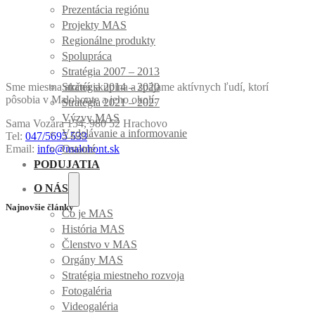
Prezentácia regiónu
Projekty MAS
Regionálne produkty
Spolupráca
Stratégia 2007 – 2013
Sme miestna akčná skupina a spájame aktívnych ľudí, ktorí
Stratégia 2014 – 2020
pôsobia v Malohonte a jeho okolí.
Stratégia 2021 – 2027
Výzvy MAS
Sama Vozára 154, 980 52 Hrachovo
Vzdelávanie a informovanie
Tel:
047/5695 533
Email:
info@malohont.sk
Ostatné
PODUJATIA
O NÁS
Najnovšie články
Čo je MAS
História MAS
Členstvo v MAS
Orgány MAS
Stratégia miestneho rozvoja
Fotogaléria
Videogaléria