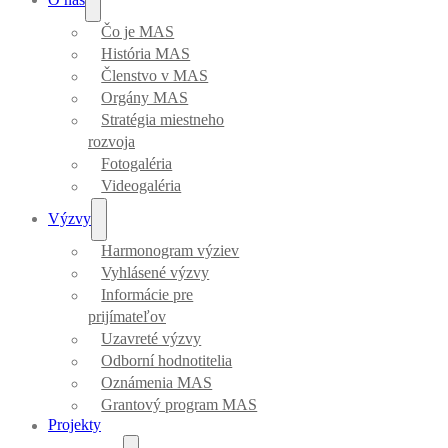
Čo je MAS
História MAS
Členstvo v MAS
Orgány MAS
Stratégia miestneho
rozvoja
Fotogaléria
Videogaléria
Výzvy
Harmonogram výziev
Vyhlásené výzvy
Informácie pre
prijímateľov
Uzavreté výzvy
Odborní hodnotitelia
Oznámenia MAS
Grantový program MAS
Projekty