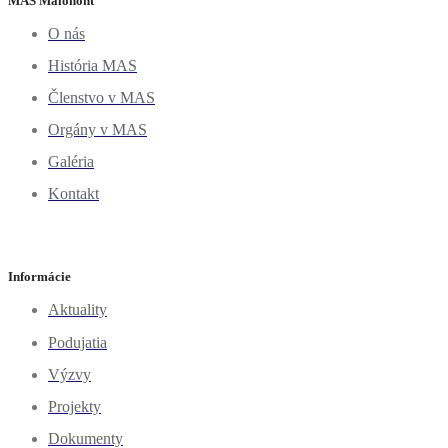
MAS Malohont
O nás
História MAS
Členstvo v MAS
Orgány v MAS
Galéria
Kontakt
Informácie
Aktuality
Podujatia
Výzvy
Projekty
Dokumenty