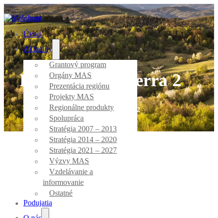
Úvod
Aktuality
Grantový program
Fantasium Litterra 2
Orgány MAS
Prezentácia regiónu
Projekty MAS
Regionálne produkty
Úvod
/
Fantasium Litterra 2
Spolupráca
Stratégia 2007 – 2013
Stratégia 2014 – 2020
Stratégia 2021 – 2027
Výzvy MAS
Vzdelávanie a
informovanie
Ostatné
Podujatia
O nás