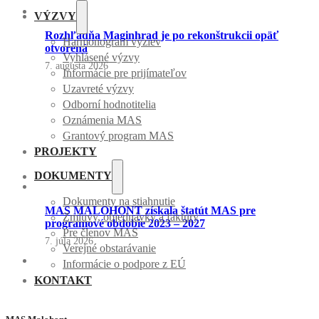
VÝZVY
Rozhľadňa Maginhrad je po rekonštrukcii opäť
Harmonogram výziev
otvorená
Vyhlásené výzvy
7. augusta 2026
Informácie pre prijímateľov
Uzavreté výzvy
Odborní hodnotitelia
Oznámenia MAS
Grantový program MAS
PROJEKTY
DOKUMENTY
Dokumenty na stiahnutie
MAS MALOHONT získala štatút MAS pre
Zmluvy, objednávky a faktúry
programové obdobie 2023 – 2027
Pre členov MAS
7. júla 2026
Verejné obstarávanie
Informácie o podpore z EÚ
KONTAKT