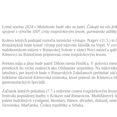
Letná sezóna 2024 v Malohonte bude ako sa patrí. Čakajú na vás folklór
spojené s výročím SNP, cesty rozprávkovým lesom, gurmánske zážitky 
Koleso letných podujatí roztočia turistické výstupy. Najprv (11.5.) to
dvanástykrát bude konať výstup pod názvom Jánošík na Vepri. V ro
malohontskom múzeu v Rimavskej Sobote v rámci Noci múzeí a galéri
Klenovci na Ráztočnom pripravená cesta rozprávkovým lesom.
Prelom mája a júna bude patriť Dňom mesta Hnúšťa. V polovici mesi
pretekoch do vrchu známych ako Oždianske serpentíny. Na milovníkov
labužníci, pre ktorých bude v Rimavských Zalužanoch prebiehať súť
folklórne slávnosti Klenovská rontouka, ktoré prinesú do Klenovca tri 
gastronomických špecialít.
Začiatok letných prázdnin (7.7.) oslávime cestou rozprávkovým leso
festivalu populárnej hudby v Kokave nad Rimavicou. Multižánrový f
paletu hudobných vystúpení, literatúry, filmov, divadiel, diskusií, u
Slovenska, Maďarska, Českej republiky a Srbska.