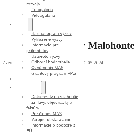
rozvoja
Fotogaléria
Videogaléria
VÝZVY
Harmonogram výziev
Vyhlásené výzvy
Podujatia v Maloho
Informácie pre
prijímateľov
Uzavreté výzvy
Odborní hodnotitelia
Zverejnila Veronika Chudicová
｜
Dátum: 02.05.2024
Oznámenia MAS
Grantový program MAS
PROJEKTY
DOKUMENTY
Dokumenty na stiahnutie
Zmluvy, objednávky a
faktúry
Pre členov MAS
Verejné obstarávanie
Informácie o podpore z
EÚ