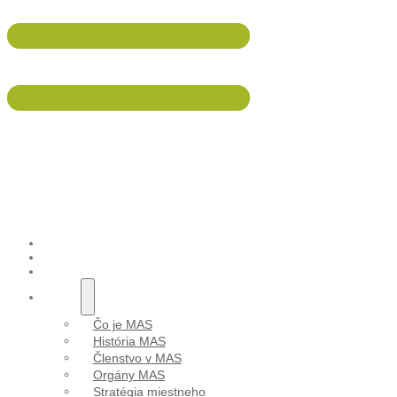
047/5695 533
info@malohont.sk
Aktuality
ÚVOD
AKTUALITY
PODUJATIA
O NÁS
Čo je MAS
História MAS
Členstvo v MAS
Orgány MAS
Stratégia miestneho