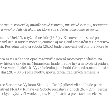
ne, historické aj multižánrové festivaly, turistické výstupy, podujatia
a mnoho ďalších akcií, na ktoré vás srdečne pozývame už teraz.
 bude v Utekáči, o týždeň neskôr (18.5.) v Klenovci, kde sa už po
vnaký deň si budete môcť vychutnať aj magickú atmosféru v Gemersko-
í. Posledná májová sobota (26.5.) bude venovaná deťom, pre ktoré je
aca sa v Ožďanoch opäť rozozvučia kolesá motorových tátošov na
 histórie čakajú na Muránskom hrade hradné hry a na svoje si prídu a
až vo varení halušiek. Vyvrcholením júna budú Gemersko-malohontské
dni (28. – 30.6.) plné hudby, spevu, tanca, tradičných remesiel a
m so štartom vo Vyšnom Skálniku. Druhý júlový víkend bude patriť
estival FRAJ v Rimavskej Sobote predstaví v dňoch 26. – 27.7.
pestrú
meleckých výstav či workshopov. Na pódiách sa predstavia umelci zo