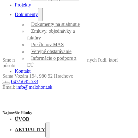
Projekty
Dokumenty
Dokumenty na stiahnutie
Zmluvy, objednávky a
faktúry
Pre členov MAS
Verejné obstarávanie
Informácie o podpore z
Sme miestna akčná skupina a spájame aktívnych ľudí, ktorí
EÚ
pôsobia v Malohonte a jeho okolí.
Kontakt
Sama Vozára 154, 980 52 Hrachovo
Tel:
047/5695 533
Email:
info@malohont.sk
Najnovšie články
ÚVOD
AKTUALITY