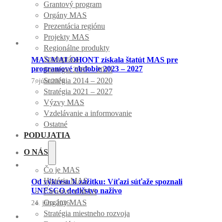
Grantový program
Orgány MAS
Prezentácia regiónu
Projekty MAS
Regionálne produkty
Spolupráca
MAS MALOHONT získala štatút MAS pre
programové obdobie 2023 – 2027
Stratégia 2007 – 2013
Stratégia 2014 – 2020
7. júla 2026
Stratégia 2021 – 2027
Výzvy MAS
Vzdelávanie a informovanie
Ostatné
PODUJATIA
O NÁS
Čo je MAS
História MAS
Od výkresu k zážitku: Víťazi súťaže spoznali
UNESCO dedičstvo naživo
Členstvo v MAS
Orgány MAS
24. júna 2026
Stratégia miestneho rozvoja