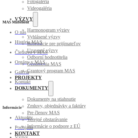
Fotogaléria
Videogaléria
VÝZVY
MAS Malohont
Harmonogram výziev
O nás
Vyhlásené výzvy
História MAS
Informácie pre prijímateľov
Uzavreté výzvy
Členstvo v MAS
Odborní hodnotitelia
Orgány v MAS
Oznámenia MAS
Grantový program MAS
Galéria
PROJEKTY
Kontakt
DOKUMENTY
Dokumenty na stiahnutie
Zmluvy, objednávky a faktúry
Informácie
Pre členov MAS
Aktuality
Verejné obstarávanie
Informácie o podpore z EÚ
Podujatia
KONTAKT
Výzvy