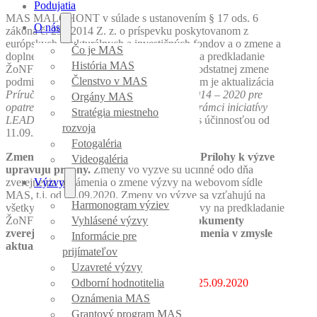
Podujatia
MAS MALOHONT v súlade s ustanovením § 17 ods. 6
O nás
zákona č. 292/2014 Z. z. o príspevku poskytovanom z
európskych štrukturálnych a investičných fondov a o zmene a
Čo je MAS
doplnení niektorých zákonov mení výzvu na predkladanie
História MAS
ŽoNFP spôsobom, ktorým nedochádza k podstatnej zmene
Členstvo v MAS
podmienok poskytnutia príspevku. Dôvodom je aktualizácia
Príručky pre prijímateľa NFP z PRV SR 2014 – 2020 pre
Orgány MAS
opatrenie 19. Podpora na miestny rozvoj v rámci iniciatívy
Stratégia miestneho
LEADER
zo strany RO/PPA na verziu 1.3 s účinnosťou od
rozvoja
11.09.2020.
Fotogaléria
Zmenou výzvy sa v texte výzvy v časti 8. Prílohy k výzve
Videogaléria
upravujú prílohy.
Zmeny vo výzve sú účinné odo dňa
zverejnenia oznámenia o zmene výzvy na webovom sídle
Výzvy
MAS, t.j. od 25.09.2020. Zmeny vo výzve sa vzťahujú na
Harmonogram výziev
všetky ŽoNFP predložené v rámci tejto výzvy na predkladanie
ŽoNFP okrem už predložených ŽoNFP.
Dokumenty
Vyhlásené výzvy
zverejnené v rámci predmetnej výzvy sa menia v zmysle
Informácie pre
aktualizovanej príručky.
prijímateľov
Uzavreté výzvy
Na stiahnutie:
Výzva MAS_063/7.5/6
– účinná od 25.09.2020
Odborní hodnotitelia
Oznámenia MAS
Grantový program MAS