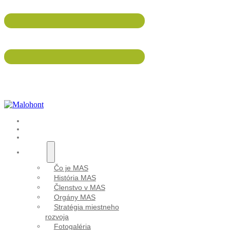
047/5695 533
info@malohont.sk
ÚVOD
AKTUALITY
Aktuality
PODUJATIA
O NÁS
Čo je MAS
História MAS
Členstvo v MAS
Orgány MAS
Stratégia miestneho
rozvoja
Fotogaléria