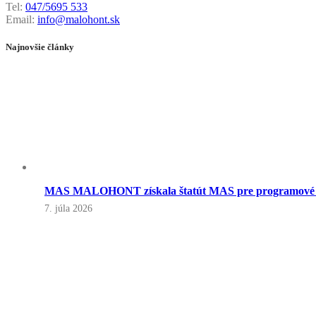
Tel:
047/5695 533
Email:
info@malohont.sk
Najnovšie články
MAS MALOHONT získala štatút MAS pre programové o
7. júla 2026