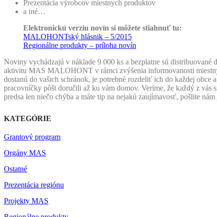
Prezentácia výrobcov miestnych produktov
a iné…
Elektronickú verziu novín si môžete stiahnuť tu:
MALOHONTský hlásnik – 5/2015
Regionálne produkty – príloha novín
Noviny vychádzajú v náklade 9 000 ks a bezplatne sú distribuované
aktivitu MAS MALOHONT v rámci zvýšenia informovanosti miestnyc
dostanú do vašich schránok, je potrebné rozdeliť ich do každej obce 
pracovníčky pôšt doručili až ku vám domov. Veríme, že každý z vás s
predsa len niečo chýba a máte tip na nejakú zaujímavosť, pošlite nám
KATEGÓRIE
Grantový program
Orgány MAS
Ostatné
Prezentácia regiónu
Projekty MAS
Regionálne produkty