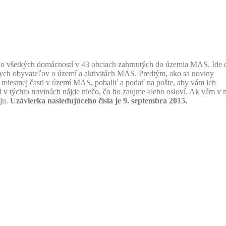
 do všetkých domácností v 43 obciach zahrnutých do územia MAS. Ide 
h obyvateľov o území a aktivitách MAS. Predtým, ako sa noviny
a miestnej časti v území MAS, pobaliť a podať na pošte, aby vám ich
i v týchto novinách nájde niečo, čo ho zaujme alebo osloví. Ak vám v 
 ju.
Uzávierka nasledujúceho čísla je 9. septembra 2015.