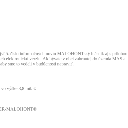
nájsť 5. číslo informačných novín MALOHONTský hlásnik aj s prílohou
ich elektronickú verziu. Ak bývate v obci zahrnutej do územia MAS a
aby sme to vedeli v budúcnosti napraviť.
o výške 3,8 mil. €
t GEMER-MALOHONT®