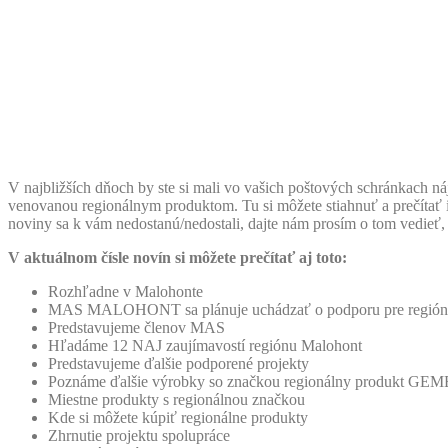
V najbližších dňoch by ste si mali vo vašich poštových schránkach 
venovanou regionálnym produktom. Tu si môžete stiahnuť a prečítať 
noviny sa k vám nedostanú/nedostali, dajte nám prosím o tom vedieť, 
V aktuálnom čísle novín si môžete prečítať aj toto:
Rozhľadne v Malohonte
MAS MALOHONT sa plánuje uchádzať o podporu pre región v
Predstavujeme členov MAS
Hľadáme 12 NAJ zaujímavostí regiónu Malohont
Predstavujeme ďalšie podporené projekty
Poznáme ďalšie výrobky so značkou regionálny produk
Miestne produkty s regionálnou značkou
Kde si môžete kúpiť regionálne produkty
Zhrnutie projektu spolupráce