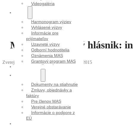
Videogaléria
VÝZVY
Harmonogram výziev
Vyhlásené výzvy
Informácie pre
prijímateľov
MALOHONTský hlásnik: inf
Uzavreté výzvy
Odborní hodnotitelia
Oznámenia MAS
Grantový program MAS
Zverejnila Mirka Vargová
｜
Dátum: 12.08.2015
PROJEKTY
DOKUMENTY
Dokumenty na stiahnutie
Zmluvy, objednávky a
faktúry
Pre členov MAS
Verejné obstarávanie
Informácie o podpore z
EÚ
KONTAKT