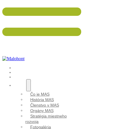
047/5695 533
info@malohont.sk
ÚVOD
AKTUALITY
Výzva 
PODUJATIA
O NÁS
Čo je MAS
História MAS
Členstvo v MAS
Orgány MAS
Stratégia miestneho
rozvoja
Fotogaléria