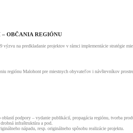
M – OBČANIA REGIÓNU
19 výzvu na predkladanie projektov v rámci implementácie stratégie 
niu regiónu Malohont pre miestnych obyvateľov i návštevníkov prostred
o oblastí podpory – vydanie publikácií, propagácia regiónu, tvorba pr
drobná infraštruktúra a pod.
inálneho nápadu, resp. originálneho spôsobu realizácie projektu.