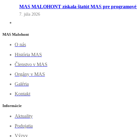
MAS MALOHONT získala štatút MAS pre programové o
7. júla 2026
MAS Malohont
O nás
História MAS
Členstvo v MAS
Orgány v MAS
Galéria
Kontakt
Informácie
Aktuality
Podujatia
Výzvy