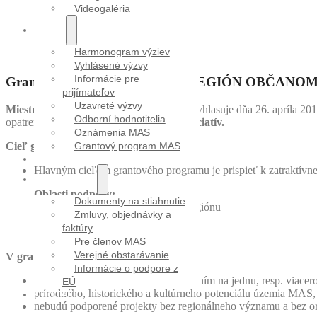
Videogaléria
VÝZVY
Harmonogram výziev
Vyhlásené výzvy
Informácie pre
Grantový program MAS 2019 REGIÓN OBČANO
prijímateľov
Uzavreté výzvy
Miestna akčná skupina MALOHONT
vyhlasuje dňa 26. apríla 20
Odborní hodnotitelia
opatrenie:
1.2.3 Podpora občianskych iniciatív.
Oznámenia MAS
Cieľ grantového programu:
Grantový program MAS
PROJEKTY
Hlavným cieľom grantového programu je prispieť k zatraktívne
DOKUMENTY
Oblasti podpory:
Dokumenty na stiahnutie
1. Historické a kultúrne dedičstvo regiónu
Zmluvy, objednávky a
2. Miestne produkty a špeciality
faktúry
3. Vidiecky cestovný ruch
Pre členov MAS
Verejné obstarávanie
V grantovom programe:
Informácie o podpore z
budú podporené podujatia so zameraním na jednu, resp. viacer
EÚ
prírodného, historického a kultúrneho potenciálu územia MAS, 
KONTAKT
nebudú podporené projekty bez regionálneho významu a bez orig