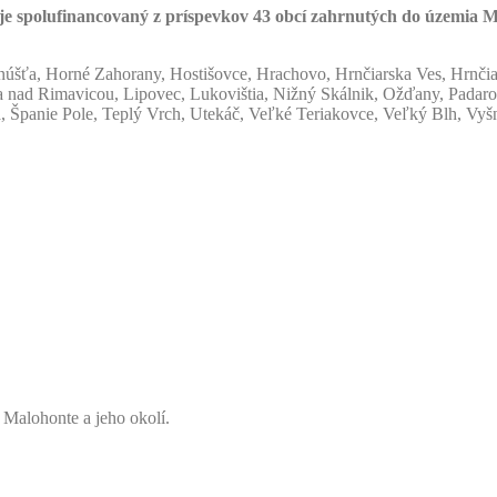
spolufinancovaný z príspevkov 43 obcí zahrnutých do územia 
úšťa, Horné Zahorany, Hostišovce, Hrachovo, Hrnčiarska Ves, Hrnči
 nad Rimavicou, Lipovec, Lukovištia, Nižný Skálnik, Ožďany, Padar
a, Španie Pole, Teplý Vrch, Utekáč, Veľké Teriakovce, Veľký Blh, Vyš
 Malohonte a jeho okolí.