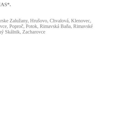
MAS*.
arske Zalužany, Hrušovo, Chvalová, Klenovec,
ovce, Poproč, Potok, Rimavská Baňa, Rimavské
ný Skálnik, Zacharovce