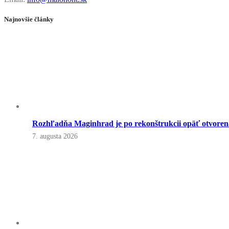
Najnovšie články
Rozhľadňa Maginhrad je po rekonštrukcii opäť otvoren
7. augusta 2026