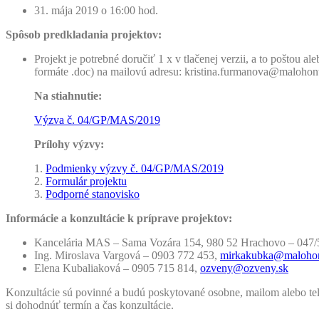
31. mája 2019 o 16:00 hod.
Spôsob predkladania projektov:
Projekt je potrebné doručiť 1 x v tlačenej verzii, a to pošt
formáte .doc) na mailovú adresu: kristina.furmanova@malohont
Na stiahnutie:
Výzva č. 04/GP/MAS/2019
Prílohy výzvy:
1.
Podmienky výzvy č. 04/GP/MAS/2019
2.
Formulár projektu
3.
Podporné stanovisko
Informácie a konzultácie k príprave projektov:
Kancelária MAS – Sama Vozára 154, 980 52 Hrachovo – 047/
Ing. Miroslava Vargová – 0903 772 453,
mirkakubka@malohon
Elena Kubaliaková – 0905 715 814,
ozveny@ozveny.sk
Konzultácie sú povinné a budú poskytované osobne, mailom alebo tel
si dohodnúť termín a čas konzultácie.