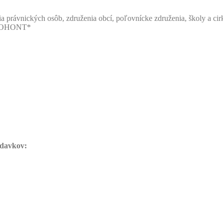
a právnických osôb, združenia obcí, poľovnícke združenia, školy a cirk
MALOHONT*
ýdavkov: