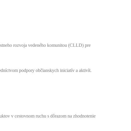
miestneho rozvoja vedeného komunitou (CLLD) pre
níctvom podpory občianskych iniciatív a aktivít.
oduktov v cestovnom ruchu s dôrazom na zhodnotenie