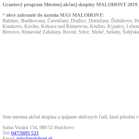
Grantový program Miestnej akčnej skupiny MALOHONT 2019 je 
*
obce zahrnuté do územia MAS MALOHONT:
Babinec, Budikovany, Čerenčany, Dražice, Drienčany, Ďubákovo, Hn
Kraskovo, Kociha, Kokava nad Rimavicou, Kružno, Kyjatice, Lehota
Brezovo, Rimavské Zalužany, Rovné, Selce, Slizké, Sušany, Šoltýsk
Sme miestna akčná skupina a spájame aktívnych ľudí, ktorí pôsobia v
Sama Vozára 154, 980 52 Hrachovo
Tel:
047/5695 533
Email:
info@malohont.sk