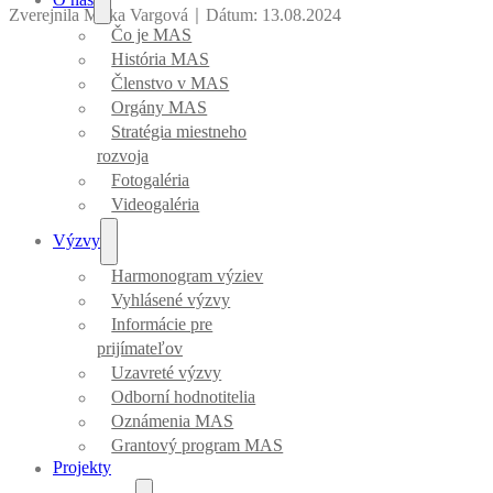
Zverejnila Mirka Vargová
｜
Dátum: 13.08.2024
Čo je MAS
História MAS
Členstvo v MAS
Orgány MAS
Stratégia miestneho
rozvoja
Fotogaléria
Videogaléria
Výzvy
Harmonogram výziev
Vyhlásené výzvy
Informácie pre
prijímateľov
Uzavreté výzvy
Odborní hodnotitelia
Oznámenia MAS
Grantový program MAS
Projekty