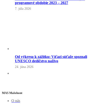
programové obdobie 2023 – 2027
7. júla 2026
Od výkresu k zážitku: Víťazi súťaže spoznali
UNESCO dedičstvo naživo
24. júna 2026
MAS Malohont
O nás