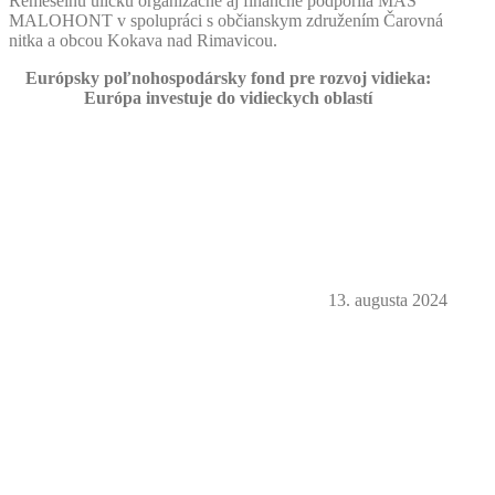
Remeselnú uličku organizačne aj finančne podporila MAS
MALOHONT v spolupráci s občianskym združením Čarovná
nitka a obcou Kokava nad Rimavicou.
Európsky poľnohospodársky fond pre rozvoj vidieka:
Európa investuje do vidieckych oblastí
13. augusta 2024