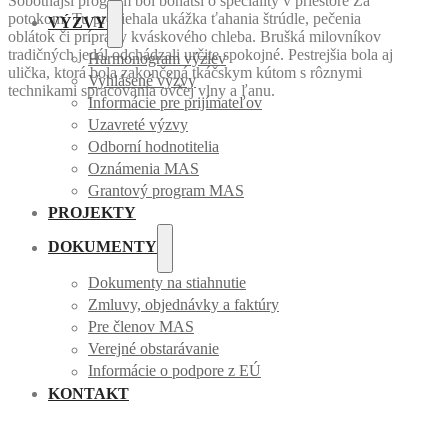
Sobotňajší program bol bohatší o špeciality v priestore Za
potokom. Tu prebiehala ukážka ťahania štrúdle, pečenia
VÝZVY
oblátok či prípravy kváskového chleba. Brušká milovníkov
tradičných jedál odchádzali určite spokojné. Pestrejšia bola aj
Harmonogram výziev
ulička, ktorá bola zakončená tkáčskym kútom s rôznymi
Vyhlásené výzvy
technikami spracovania ovčej vlny a ľanu.
Informácie pre prijímateľov
Uzavreté výzvy
Odborní hodnotitelia
Oznámenia MAS
Grantový program MAS
PROJEKTY
DOKUMENTY
Dokumenty na stiahnutie
Zmluvy, objednávky a faktúry
Pre členov MAS
Verejné obstarávanie
Informácie o podpore z EÚ
KONTAKT