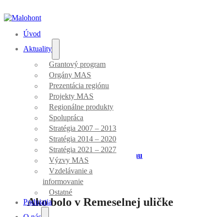
Úvod
Aktuality
Grantový program
Orgány MAS
Aktuality
Prezentácia regiónu
Projekty MAS
Regionálne produkty
Spolupráca
Stratégia 2007 – 2013
Stratégia 2014 – 2020
Stratégia 2021 – 2027
Úvod
/
Prezentácia regiónu
Výzvy MAS
Vzdelávanie a
informovanie
Ostatné
Ako bolo v Remeselnej uličke
Podujatia
O nás