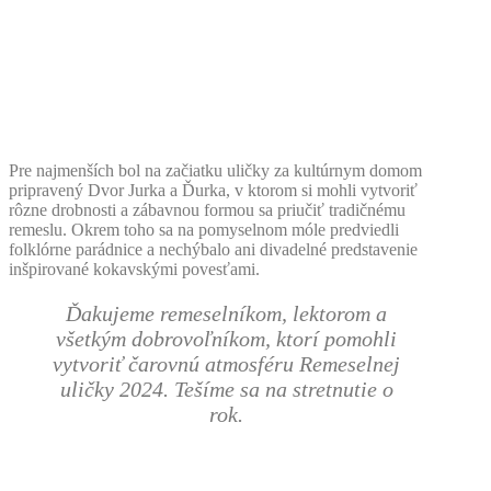
Pre najmenších bol na začiatku uličky za kultúrnym domom
pripravený Dvor Jurka a Ďurka, v ktorom si mohli vytvoriť
rôzne drobnosti a zábavnou formou sa priučiť tradičnému
remeslu. Okrem toho sa na pomyselnom móle predviedli
folklórne parádnice a nechýbalo ani divadelné predstavenie
inšpirované kokavskými povesťami.
Ďakujeme remeselníkom, lektorom a
všetkým dobrovoľníkom, ktorí pomohli
vytvoriť čarovnú atmosféru Remeselnej
uličky 2024. Tešíme sa na stretnutie o
rok.