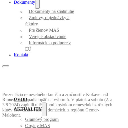
Dokumenty
Dokumenty na stiahnutie
Zmluvy, objednávky a
faktúry
Pre členov MAS
Verejné obstarávanie
Informácie o podpore z
EÚ
Kontakt
Prezentácia remeselného kumštu a zručnosti v Kokave nad
ÚVOD
Rimavicou dopadla opäť na výbornú. V piatok a sobotu (2. a
3.8.2024) zaplnili uličku pod kostolom remeselníci z rôznych
AKTUALITY
kútov Slovenska vrátane domácich, z regiónu Gemer-
Malohont.
Grantový program
Orgány MAS