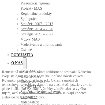
Prezentácia regiónu
Projekty MAS
Regionálne produkty
Spolupráca
Stratégia 2007 – 2013
Stratégia 2014 – 2020
Stratégia 2021 – 2027
Výzvy MAS
Vzdelávanie a informovanie
Ostatné
PODUJATIA
O NÁS
Čo je MAS
Remeselná ulička má v rámci folklórneho festivalu Koliesko
svoje stále miesto a teší sa veľkej obľube návštevníkov.
História MAS
Rovnako tomu bolo aj tento rok. Okrem samotných
Členstvo v MAS
remeselných výrobkov si mohli na vlastné oči pozrieť, ako sa
Orgány MAS
pletie košík, ako vznikajú výrobky z kože, ako sa vyrába
Stratégia miestneho rozvoja
fujara, ako sa spracúva ovčia vlna či ako sa tkajú koberce
Fotogaléria
alebo rôzne textilné výrobky.
Videogaléria