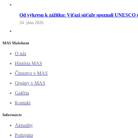
Od výkresu k zážitku: Víťazi súťaže spoznali UNESCO d
24. júna 2026
MAS Malohont
O nás
História MAS
Členstvo v MAS
Orgány v MAS
Galéria
Kontakt
Informácie
Aktuality
Podujatia