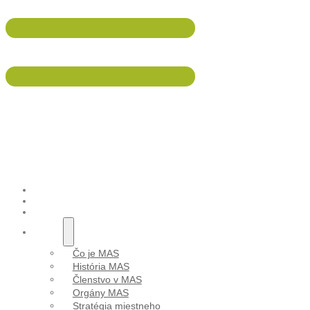
047/5695 533
info@malohont.sk
Šarlota Bo
ÚVOD
AKTUALITY
PODUJATIA
O NÁS
Čo je MAS
História MAS
Členstvo v MAS
Orgány MAS
Stratégia miestneho