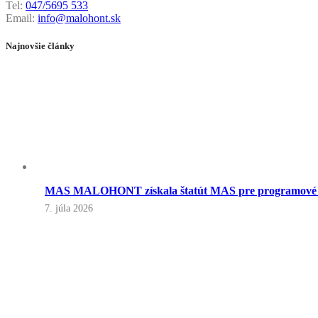
Tel:
047/5695 533
Email:
info@malohont.sk
Najnovšie články
MAS MALOHONT získala štatút MAS pre programové o
7. júla 2026