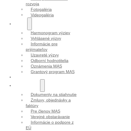
rozvoja
Fotogaléria
Videogaléria
VÝZVY
Harmonogram výziev
Vyhlásené výzvy
Informácie pre
prijímateľov
Uzavreté výzvy
Odborní hodnotitelia
Oznámenia MAS
Grantový program MAS
PROJEKTY
DOKUMENTY
Dokumenty na stiahnutie
Zmluvy, objednávky a
faktúry
Pre členov MAS
Verejné obstarávanie
Informácie o podpore z
EÚ